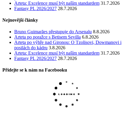
Arteta: Excelence musí být naším standardem
31.7.2026
Fantasy PL 2026/2027
28.7.2026
Nejnovější články
Bruno Guimarães přestupuje do Arsenalu
8.8.2026
Arteta po poražce s Betisem Sevilla
6.8.2026
Arteta po výhře nad Gironou: O Tzolisovi, Dowmanovi i
posilách do kádru
3.8.2026
Arteta: Excelence musí být naším standardem
31.7.2026
Fantasy PL 2026/2027
28.7.2026
Přidejte se k nám na Facebooku