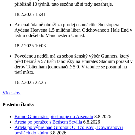
přibližně 10 týdnů, tuto sezónu už si tedy nezahraje.
18.2.2025 15:41
Arsenal údajně obdrží za prodej osmnáctiletého stopera
Aydena Heavena 1,5 miliónu liber. Odchovanec z Hale End v
lednu odešel do Manchesteru United.
18.2.2025 10:03
Povedenou neděli má za sebou ženský výběr Gunners, který
před bezmála 57 tisíci fanoušky na Emirates Stadium porazil v
derby Tottenham jednoznačně 5:0. V tabulce se posunul na
třetí místo.
16.2.2025 22:25
Více slov
Poslední články
Bruno Guimarães přestupuje do Arsenalu
8.8.2026
Arteta po poražce s Betisem Sevilla
6.8.2026
Arteta po výhře nad Gironou: O Tzolisovi, Dowmanovi i
posilách do kádru
3.8.2026