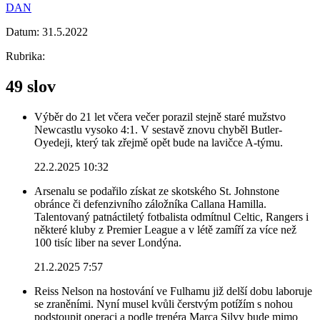
DAN
Datum:
31.5.2022
Rubrika:
49 slov
Výběr do 21 let včera večer porazil stejně staré mužstvo
Newcastlu vysoko 4:1. V sestavě znovu chyběl Butler-
Oyedeji, který tak zřejmě opět bude na lavičce A-týmu.
22.2.2025 10:32
Arsenalu se podařilo získat ze skotského St. Johnstone
obránce či defenzivního záložníka Callana Hamilla.
Talentovaný patnáctiletý fotbalista odmítnul Celtic, Rangers i
některé kluby z Premier League a v létě zamíří za více než
100 tisíc liber na sever Londýna.
21.2.2025 7:57
Reiss Nelson na hostování ve Fulhamu již delší dobu laboruje
se zraněními. Nyní musel kvůli čerstvým potížím s nohou
podstoupit operaci a podle trenéra Marca Silvy bude mimo