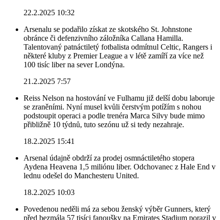
22.2.2025 10:32
Arsenalu se podařilo získat ze skotského St. Johnstone
obránce či defenzivního záložníka Callana Hamilla.
Talentovaný patnáctiletý fotbalista odmítnul Celtic, Rangers i
některé kluby z Premier League a v létě zamíří za více než
100 tisíc liber na sever Londýna.
21.2.2025 7:57
Reiss Nelson na hostování ve Fulhamu již delší dobu laboruje
se zraněními. Nyní musel kvůli čerstvým potížím s nohou
podstoupit operaci a podle trenéra Marca Silvy bude mimo
přibližně 10 týdnů, tuto sezónu už si tedy nezahraje.
18.2.2025 15:41
Arsenal údajně obdrží za prodej osmnáctiletého stopera
Aydena Heavena 1,5 miliónu liber. Odchovanec z Hale End v
lednu odešel do Manchesteru United.
18.2.2025 10:03
Povedenou neděli má za sebou ženský výběr Gunners, který
před bezmála 57 tisíci fanoušky na Emirates Stadium porazil v