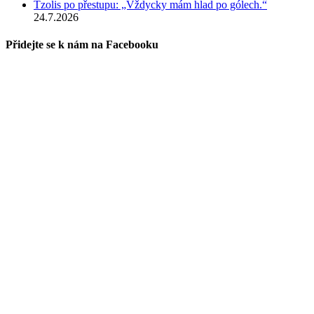
Tzolis po přestupu: „Vždycky mám hlad po gólech.“
24.7.2026
Přidejte se k nám na Facebooku