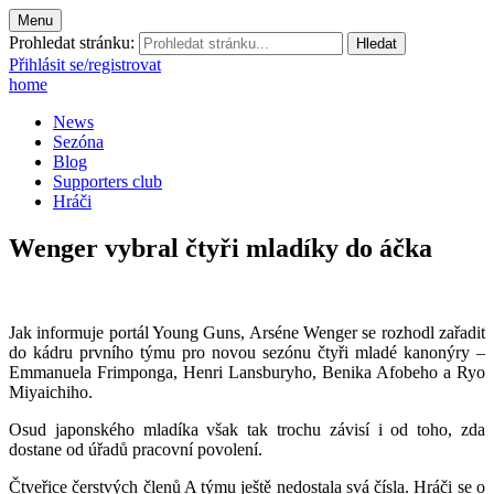
Menu
Prohledat stránku:
Přihlásit se/registrovat
home
News
Sezóna
Blog
Supporters club
Hráči
Wenger vybral čtyři mladíky do áčka
Jak informuje portál Young Guns, Arséne Wenger se rozhodl zařadit
do kádru prvního týmu pro novou sezónu čtyři mladé kanonýry –
Emmanuela Frimponga, Henri Lansburyho, Benika Afobeho a Ryo
Miyaichiho.
Osud japonského mladíka však tak trochu závisí i od toho, zda
dostane od úřadů pracovní povolení.
Čtveřice čerstvých členů A týmu ještě nedostala svá čísla. Hráči se o