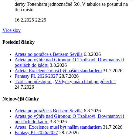
derby Tottenham jednoznačně 5:0. V tabulce se posunul na
třetí místo.
16.2.2025 22:25
Více slov
Poslední články
Arteta po poražce s Betisem Sevilla
6.8.2026
Arteta po výhře nad Gironou: O Tzolisovi, Dowmanovi i
posilách do kádru
3.8.2026
Arteta: Excelence musí být naším standardem
31.7.2026
Fantasy PL 2026/2027
28.7.2026
Tzolis po přestupu: „Vždycky mám hlad po gólech.“
24.7.2026
Nejnovější články
Arteta po poražce s Betisem Sevilla
6.8.2026
Arteta po výhře nad Gironou: O Tzolisovi, Dowmanovi i
posilách do kádru
3.8.2026
Arteta: Excelence musí být naším standardem
31.7.2026
Fantasy PL 2026/2027
28.7.2026