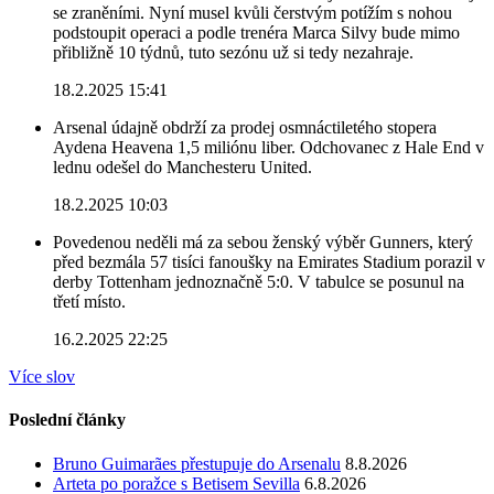
se zraněními. Nyní musel kvůli čerstvým potížím s nohou
podstoupit operaci a podle trenéra Marca Silvy bude mimo
přibližně 10 týdnů, tuto sezónu už si tedy nezahraje.
18.2.2025 15:41
Arsenal údajně obdrží za prodej osmnáctiletého stopera
Aydena Heavena 1,5 miliónu liber. Odchovanec z Hale End v
lednu odešel do Manchesteru United.
18.2.2025 10:03
Povedenou neděli má za sebou ženský výběr Gunners, který
před bezmála 57 tisíci fanoušky na Emirates Stadium porazil v
derby Tottenham jednoznačně 5:0. V tabulce se posunul na
třetí místo.
16.2.2025 22:25
Více slov
Poslední články
Bruno Guimarães přestupuje do Arsenalu
8.8.2026
Arteta po poražce s Betisem Sevilla
6.8.2026