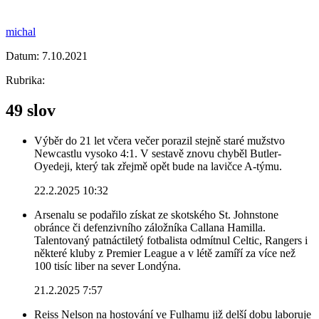
michal
Datum:
7.10.2021
Rubrika:
49 slov
Výběr do 21 let včera večer porazil stejně staré mužstvo
Newcastlu vysoko 4:1. V sestavě znovu chyběl Butler-
Oyedeji, který tak zřejmě opět bude na lavičce A-týmu.
22.2.2025 10:32
Arsenalu se podařilo získat ze skotského St. Johnstone
obránce či defenzivního záložníka Callana Hamilla.
Talentovaný patnáctiletý fotbalista odmítnul Celtic, Rangers i
některé kluby z Premier League a v létě zamíří za více než
100 tisíc liber na sever Londýna.
21.2.2025 7:57
Reiss Nelson na hostování ve Fulhamu již delší dobu laboruje