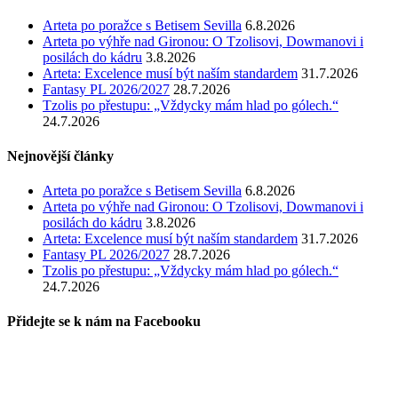
Arteta po poražce s Betisem Sevilla
6.8.2026
Arteta po výhře nad Gironou: O Tzolisovi, Dowmanovi i
posilách do kádru
3.8.2026
Arteta: Excelence musí být naším standardem
31.7.2026
Fantasy PL 2026/2027
28.7.2026
Tzolis po přestupu: „Vždycky mám hlad po gólech.“
24.7.2026
Nejnovější články
Arteta po poražce s Betisem Sevilla
6.8.2026
Arteta po výhře nad Gironou: O Tzolisovi, Dowmanovi i
posilách do kádru
3.8.2026
Arteta: Excelence musí být naším standardem
31.7.2026
Fantasy PL 2026/2027
28.7.2026
Tzolis po přestupu: „Vždycky mám hlad po gólech.“
24.7.2026
Přidejte se k nám na Facebooku