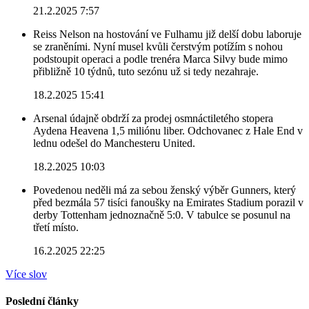
21.2.2025 7:57
Reiss Nelson na hostování ve Fulhamu již delší dobu laboruje
se zraněními. Nyní musel kvůli čerstvým potížím s nohou
podstoupit operaci a podle trenéra Marca Silvy bude mimo
přibližně 10 týdnů, tuto sezónu už si tedy nezahraje.
18.2.2025 15:41
Arsenal údajně obdrží za prodej osmnáctiletého stopera
Aydena Heavena 1,5 miliónu liber. Odchovanec z Hale End v
lednu odešel do Manchesteru United.
18.2.2025 10:03
Povedenou neděli má za sebou ženský výběr Gunners, který
před bezmála 57 tisíci fanoušky na Emirates Stadium porazil v
derby Tottenham jednoznačně 5:0. V tabulce se posunul na
třetí místo.
16.2.2025 22:25
Více slov
Poslední články