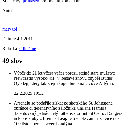
Musíte být
přihlášen
pro přidání komentáře.
Autor
matygol
Datum:
4.1.2011
Rubrika:
Oficiálně
49 slov
Výběr do 21 let včera večer porazil stejně staré mužstvo
Newcastlu vysoko 4:1. V sestavě znovu chyběl Butler-
Oyedeji, který tak zřejmě opět bude na lavičce A-týmu.
22.2.2025 10:32
Arsenalu se podařilo získat ze skotského St. Johnstone
obránce či defenzivního záložníka Callana Hamilla.
Talentovaný patnáctiletý fotbalista odmítnul Celtic, Rangers i
některé kluby z Premier League a v létě zamíří za více než
100 tisíc liber na sever Londýna.