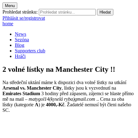
Menu
Prohledat stránku:
Přihlásit se/registrovat
home
News
Sezóna
Blog
Supporters club
Hráči
2 volné lístky na Manchester City !!
Na středeční uktání máme k dispozici dva volné lístky na utkání
Arsenal vs. Manchester City
, lístky jsou k vyzvednutí na
Emirates Stadium
3 hodiny před zápasem, zájemci se hlaste přímo
mě na mail –
matygol14(kyselá ryba)gmail.com
.. Cena za oba
lístky (kategorie
A
) je
4000,-Kč
. Žadatelé nemusí být členi našeho
SC.