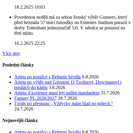
18.2.2025 10:03
Povedenou neděli má za sebou ženský výběr Gunners, který
před bezmála 57 tisíci fanoušky na Emirates Stadium porazil v
derby Tottenham jednoznačně 5:0. V tabulce se posunul na
třetí místo.
16.2.2025 22:25
Více slov
Poslední články
Arteta po poražce s Betisem Sevilla
6.8.2026
Arteta po výhře nad Gironou: O Tzolisovi, Dowmanovi i
posilách do kádru
3.8.2026
Arteta: Excelence musí být naším standardem
31.7.2026
Fantasy PL 2026/2027
28.7.2026
Tzolis po přestupu: „Vždycky mám hlad po gólech.“
24.7.2026
Nejnovější články
Arteta po poražce s Betisem Sevilla
6.8.2026