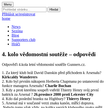
Menu
Prohledat
stránku:
Přihlásit se/registrovat
home
News
Sezóna
Blog
Supporters club
Hráči
4. kolo vědomostní soutěže – odpovědi
Odpověďi 4.kola letní vědomostní soutěže Gunners.cz.
1. Za který klub hrál David Danskin před příchodem k Arsenalu?
Kirkcaldy Wanderers
2. Kdo byl prvním nákupem Herberta Chapmana po ustanovení do
funkce managera Arsenalu?
Charlie Buchan
3. Kdy a proti kterému soupeři vstřelil Thierry Henry svůj první
hattrick za Arsenal ?
26.prosince 2000 proti Leicester City
4. Kdo dal poslední branku na Highbury?
Thierry Henry
5. Arsenal má v současné verzi znaku kanón, mířící doprava.
Nebylo tomu však vždy, na kolika verzích klubového znaku mířil