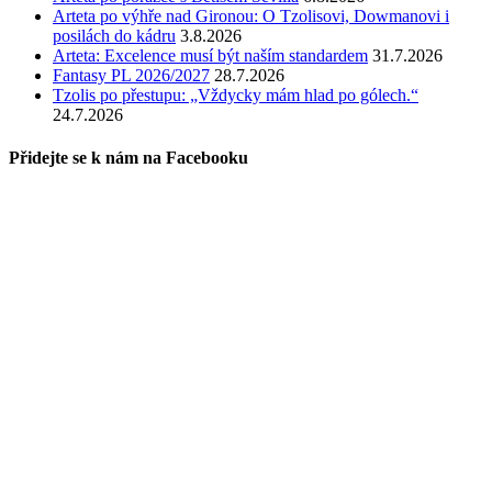
Arteta po výhře nad Gironou: O Tzolisovi, Dowmanovi i
posilách do kádru
3.8.2026
Arteta: Excelence musí být naším standardem
31.7.2026
Fantasy PL 2026/2027
28.7.2026
Tzolis po přestupu: „Vždycky mám hlad po gólech.“
24.7.2026
Přidejte se k nám na Facebooku