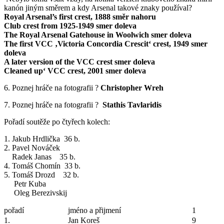
kanón jiným směrem a kdy Arsenal takové znaky používal?
Royal Arsenal’s first crest, 1888 směr nahoru
Club crest from 1925-1949 smer doleva
The Royal Arsenal Gatehouse in Woolwich smer doleva
The first VCC ‚Victoria Concordia Crescit‘ crest, 1949 smer
doleva
A later version of the VCC crest smer doleva
Cleaned up‘ VCC crest, 2001 smer doleva
6. Poznej hráče na fotografii ?
Christopher Wreh
7. Poznej hráče na fotografii ?
Stathis Tavlaridis
Pořadí soutěže po čtyřech kolech:
1. Jakub Hrdlička 36 b.
2. Pavel Nováček
Radek Janas 35 b.
4. Tomáš Chomín 33 b.
5. Tomáš Drozd 32 b.
Petr Kuba
Oleg Berezivskij
pořadí
jméno a přijmení
1
1.
Jan Koreš
9