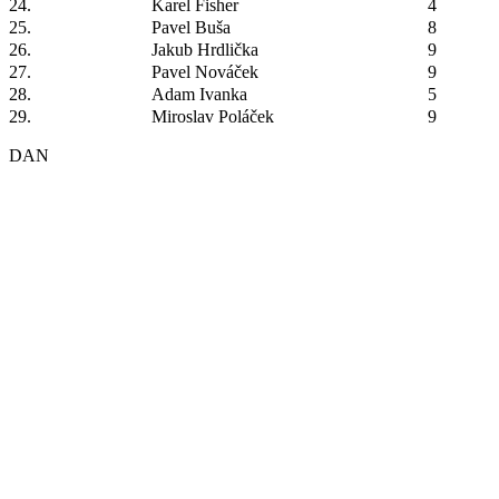
24.
Karel Fisher
4
25.
Pavel Buša
8
26.
Jakub Hrdlička
9
27.
Pavel Nováček
9
28.
Adam Ivanka
5
29.
Miroslav Poláček
9
DAN