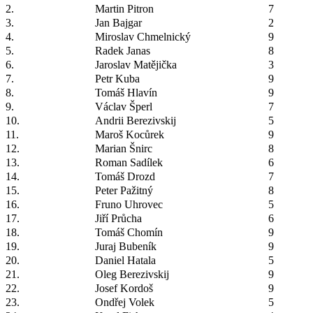
2.
Martin Pitron
7
3.
Jan Bajgar
2
4.
Miroslav Chmelnický
9
5.
Radek Janas
8
6.
Jaroslav Matějička
3
7.
Petr Kuba
9
8.
Tomáš Hlavín
9
9.
Václav Šperl
7
10.
Andrii Berezivskij
5
11.
Maroš Kocůrek
9
12.
Marian Šnirc
8
13.
Roman Sadílek
6
14.
Tomáš Drozd
7
15.
Peter Pažitný
8
16.
Fruno Uhrovec
5
17.
Jiří Průcha
6
18.
Tomáš Chomín
9
19.
Juraj Bubeník
9
20.
Daniel Hatala
5
21.
Oleg Berezivskij
9
22.
Josef Kordoš
9
23.
Ondřej Volek
5