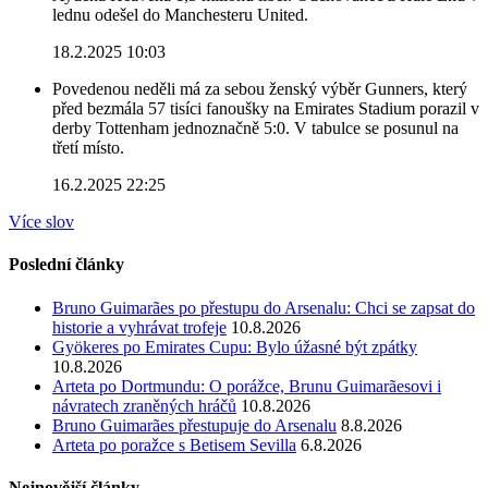
lednu odešel do Manchesteru United.
18.2.2025 10:03
Povedenou neděli má za sebou ženský výběr Gunners, který
před bezmála 57 tisíci fanoušky na Emirates Stadium porazil v
derby Tottenham jednoznačně 5:0. V tabulce se posunul na
třetí místo.
16.2.2025 22:25
Více slov
Poslední články
Bruno Guimarães po přestupu do Arsenalu: Chci se zapsat do
historie a vyhrávat trofeje
10.8.2026
Gyökeres po Emirates Cupu: Bylo úžasné být zpátky
10.8.2026
Arteta po Dortmundu: O porážce, Brunu Guimarãesovi i
návratech zraněných hráčů
10.8.2026
Bruno Guimarães přestupuje do Arsenalu
8.8.2026
Arteta po poražce s Betisem Sevilla
6.8.2026
Nejnovější články