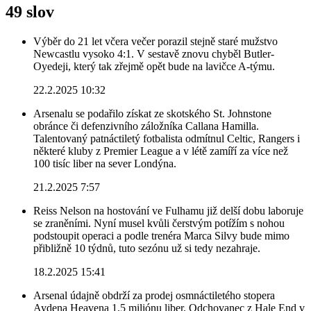
49 slov
Výběr do 21 let včera večer porazil stejně staré mužstvo
Newcastlu vysoko 4:1. V sestavě znovu chyběl Butler-
Oyedeji, který tak zřejmě opět bude na lavičce A-týmu.
22.2.2025 10:32
Arsenalu se podařilo získat ze skotského St. Johnstone
obránce či defenzivního záložníka Callana Hamilla.
Talentovaný patnáctiletý fotbalista odmítnul Celtic, Rangers i
některé kluby z Premier League a v létě zamíří za více než
100 tisíc liber na sever Londýna.
21.2.2025 7:57
Reiss Nelson na hostování ve Fulhamu již delší dobu laboruje
se zraněními. Nyní musel kvůli čerstvým potížím s nohou
podstoupit operaci a podle trenéra Marca Silvy bude mimo
přibližně 10 týdnů, tuto sezónu už si tedy nezahraje.
18.2.2025 15:41
Arsenal údajně obdrží za prodej osmnáctiletého stopera
Aydena Heavena 1,5 miliónu liber. Odchovanec z Hale End v