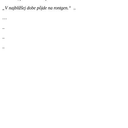
„V najbližšej dobe pôjde na rontgen.“
..
…
..
..
..