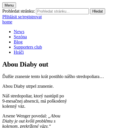
Menu
Prohledat stránku:
Přihlásit se/registrovat
home
News
Sezóna
Blog
Supporters club
Hráči
Abou Diaby out
Ďalšie zranenie tento krát postihlo nášho stredopoliara…
Abou Diaby utrpel zranenie.
Náš stredopoliar, ktorý nastúpil po
9-mesačnej absencii, má poškodený
kolenný väz.
Arsene Wenger povedal:
„Abou
Diaby je out kvôli problému s
kolenom, prekrížené väzy.“