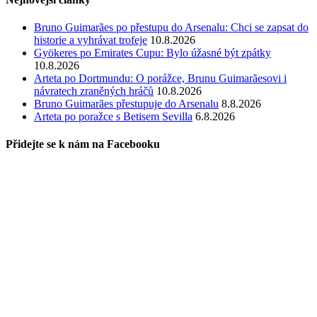
Bruno Guimarães po přestupu do Arsenalu: Chci se zapsat do
historie a vyhrávat trofeje
10.8.2026
Gyökeres po Emirates Cupu: Bylo úžasné být zpátky
10.8.2026
Arteta po Dortmundu: O porážce, Brunu Guimarãesovi i
návratech zraněných hráčů
10.8.2026
Bruno Guimarães přestupuje do Arsenalu
8.8.2026
Arteta po poražce s Betisem Sevilla
6.8.2026
Přidejte se k nám na Facebooku