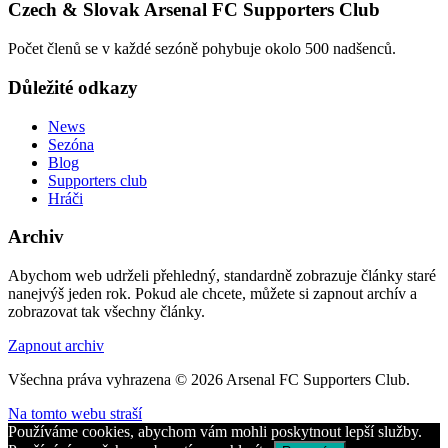
Czech & Slovak Arsenal FC Supporters Club
Počet členů se v každé sezóně pohybuje okolo 500 nadšenců.
Důležité odkazy
News
Sezóna
Blog
Supporters club
Hráči
Archiv
Abychom web udrželi přehledný, standardně zobrazuje články staré
nanejvýš jeden rok. Pokud ale chcete, můžete si zapnout archív a
zobrazovat tak všechny články.
Zapnout archiv
Všechna práva vyhrazena © 2026 Arsenal FC Supporters Club.
Na tomto webu straší
Používáme cookies, abychom vám mohli poskytnout lepší služby.