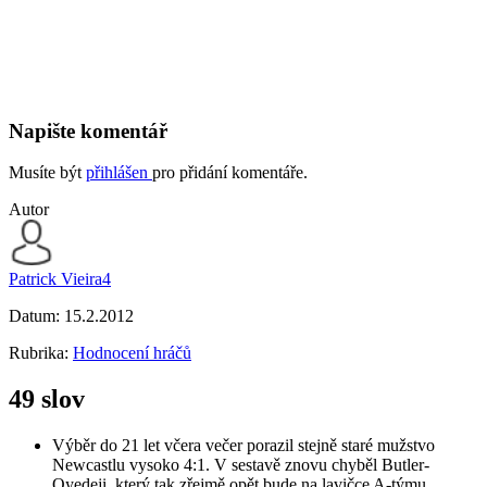
Napište komentář
Musíte být
přihlášen
pro přidání komentáře.
Autor
Patrick Vieira4
Datum:
15.2.2012
Rubrika:
Hodnocení hráčů
49 slov
Výběr do 21 let včera večer porazil stejně staré mužstvo
Newcastlu vysoko 4:1. V sestavě znovu chyběl Butler-
Oyedeji, který tak zřejmě opět bude na lavičce A-týmu.