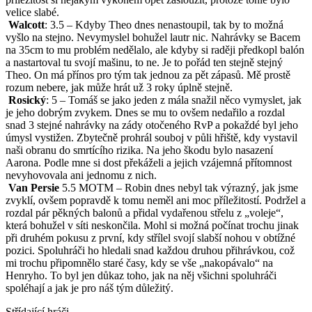
velice slabé.
Walcott
: 3.5 – Kdyby Theo dnes nenastoupil, tak by to možná
vyšlo na stejno. Nevymyslel bohužel lautr nic. Nahrávky se Bacem
na 35cm to mu problém nedělalo, ale kdyby si raději předkopl balón
a nastartoval tu svojí mašinu, to ne. Je to pořád ten stejně stejný
Theo. On má přínos pro tým tak jednou za pět zápasů. Mě prostě
rozum nebere, jak může hrát už 3 roky úplně stejně.
Rosický
: 5 – Tomáš se jako jeden z mála snažil něco vymyslet, jak
je jeho dobrým zvykem. Dnes se mu to ovšem nedařilo a rozdal
snad 3 stejné nahrávky na zády otočeného RvP a pokaždé byl jeho
úmysl vystižen. Zbytečně prohrál souboj v půli hřiště, kdy vystavil
naši obranu do smrtícího rizika. Na jeho škodu bylo nasazení
Aarona. Podle mne si dost překáželi a jejich vzájemná přítomnost
nevyhovovala ani jednomu z nich.
Van Persie
5.5 MOTM – Robin dnes nebyl tak výrazný, jak jsme
zvyklí, ovšem popravdě k tomu neměl ani moc příležitostí. Podržel a
rozdal pár pěkných balonů a přidal vydařenou střelu z „voleje“,
která bohužel v síti neskončila. Mohl si možná počínat trochu jinak
při druhém pokusu z první, kdy střílel svojí slabší nohou v obtížné
pozici. Spoluhráči ho hledali snad každou druhou přihrávkou, což
mi trochu připomnělo staré časy, kdy se vše „nakopávalo“ na
Henryho. To byl jen důkaz toho, jak na něj všichni spoluhráči
spoléhají a jak je pro náš tým důležitý.
Střídající hráči