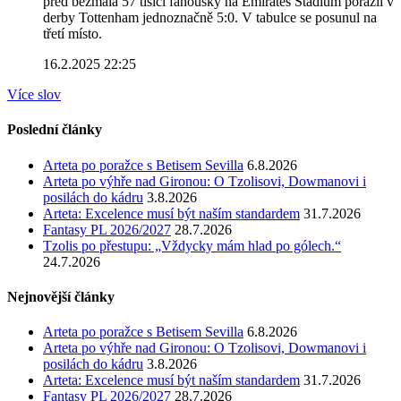
před bezmála 57 tisíci fanoušky na Emirates Stadium porazil v
derby Tottenham jednoznačně 5:0. V tabulce se posunul na
třetí místo.
16.2.2025 22:25
Více slov
Poslední články
Arteta po poražce s Betisem Sevilla
6.8.2026
Arteta po výhře nad Gironou: O Tzolisovi, Dowmanovi i
posilách do kádru
3.8.2026
Arteta: Excelence musí být naším standardem
31.7.2026
Fantasy PL 2026/2027
28.7.2026
Tzolis po přestupu: „Vždycky mám hlad po gólech.“
24.7.2026
Nejnovější články
Arteta po poražce s Betisem Sevilla
6.8.2026
Arteta po výhře nad Gironou: O Tzolisovi, Dowmanovi i
posilách do kádru
3.8.2026
Arteta: Excelence musí být naším standardem
31.7.2026
Fantasy PL 2026/2027
28.7.2026