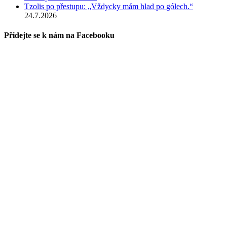
Tzolis po přestupu: „Vždycky mám hlad po gólech.“
24.7.2026
Přidejte se k nám na Facebooku