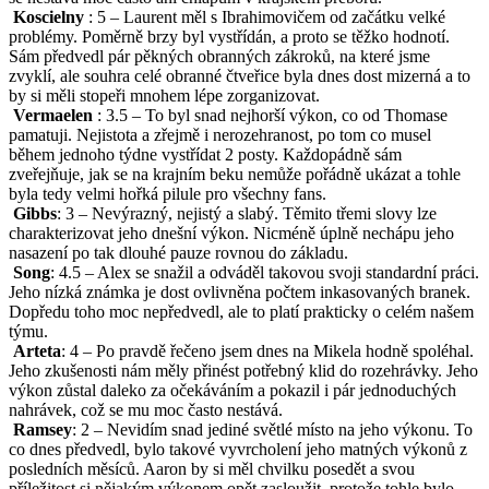
Koscielny
: 5 – Laurent měl s Ibrahimovičem od začátku velké
problémy. Poměrně brzy byl vystřídán, a proto se těžko hodnotí.
Sám předvedl pár pěkných obranných zákroků, na které jsme
zvyklí, ale souhra celé obranné čtveřice byla dnes dost mizerná a to
by si měli stopeři mnohem lépe zorganizovat.
Vermaelen
: 3.5 – To byl snad nejhorší výkon, co od Thomase
pamatuji. Nejistota a zřejmě i nerozehranost, po tom co musel
během jednoho týdne vystřídat 2 posty. Každopádně sám
zveřejňuje, jak se na krajním beku nemůže pořádně ukázat a tohle
byla tedy velmi hořká pilule pro všechny fans.
Gibbs
: 3 – Nevýrazný, nejistý a slabý. Těmito třemi slovy lze
charakterizovat jeho dnešní výkon. Nicméně úplně nechápu jeho
nasazení po tak dlouhé pauze rovnou do základu.
Song
: 4.5 – Alex se snažil a odváděl takovou svoji standardní práci.
Jeho nízká známka je dost ovlivněna počtem inkasovaných branek.
Dopředu toho moc nepředvedl, ale to platí prakticky o celém našem
týmu.
Arteta
: 4 – Po pravdě řečeno jsem dnes na Mikela hodně spoléhal.
Jeho zkušenosti nám měly přinést potřebný klid do rozehrávky. Jeho
výkon zůstal daleko za očekáváním a pokazil i pár jednoduchých
nahrávek, což se mu moc často nestává.
Ramsey
: 2 – Nevidím snad jediné světlé místo na jeho výkonu. To
co dnes předvedl, bylo takové vyvrcholení jeho matných výkonů z
posledních měsíců. Aaron by si měl chvilku posedět a svou
příležitost si nějakým výkonem opět zasloužit, protože tohle bylo