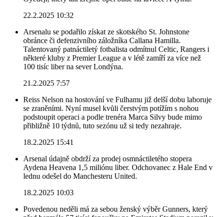
22.2.2025 10:32
Arsenalu se podařilo získat ze skotského St. Johnstone
obránce či defenzivního záložníka Callana Hamilla.
Talentovaný patnáctiletý fotbalista odmítnul Celtic, Rangers i
některé kluby z Premier League a v létě zamíří za více než
100 tisíc liber na sever Londýna.
21.2.2025 7:57
Reiss Nelson na hostování ve Fulhamu již delší dobu laboruje
se zraněními. Nyní musel kvůli čerstvým potížím s nohou
podstoupit operaci a podle trenéra Marca Silvy bude mimo
přibližně 10 týdnů, tuto sezónu už si tedy nezahraje.
18.2.2025 15:41
Arsenal údajně obdrží za prodej osmnáctiletého stopera
Aydena Heavena 1,5 miliónu liber. Odchovanec z Hale End v
lednu odešel do Manchesteru United.
18.2.2025 10:03
Povedenou neděli má za sebou ženský výběr Gunners, který