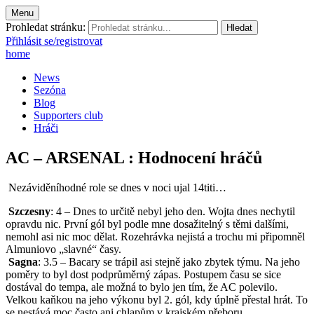
Menu
Prohledat stránku:
Přihlásit se/registrovat
home
News
Sezóna
Blog
Supporters club
Hráči
AC – ARSENAL : Hodnocení hráčů
Nezáviděníhodné role se dnes v noci ujal 14titi…
Szczesny
: 4 – Dnes to určitě nebyl jeho den. Wojta dnes nechytil
opravdu nic. První gól byl podle mne dosažitelný s těmi dalšími,
nemohl asi nic moc dělat. Rozehrávka nejistá a trochu mi připomněl
Almuniovo „slavné“ časy.
Sagna
: 3.5 – Bacary se trápil asi stejně jako zbytek týmu. Na jeho
poměry to byl dost podprůměrný zápas. Postupem času se sice
dostával do tempa, ale možná to bylo jen tím, že AC polevilo.
Velkou kaňkou na jeho výkonu byl 2. gól, kdy úplně přestal hrát. To
se nestává moc často ani chlapům v krajském přeboru.