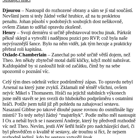
Djourou
– Nastoupil do rozhozené obrany a sám se jí stal součástí.
Nevšiml jsem si tedy žádné velké hrubice, až na tu prokletou
penaltu. Johan působí v podobných soubojích dost nešikovně,
ovšem Zlatan to udělal opravdu zkušeně.
Henry
– Svoji derniéru si určitě představoval trochu jinak. Párkrát
pěkně sklepl a vytvořil i nadějnou pozici pro RVP, což byla naše
nejvýraznější šance. Bylo na něm vidět, jak tým hecuje a prakticky
přebral roli kapitána.
Oxlade-Chamberlain
– Zanechal po sobě určitě větší dojem, než
Theo. Jen někdy zbytečně motal další kličky, když mohl nahrávat.
Každopádně by si zasloužil hrát od začátku, čímž by na sebe
upozornil o poznání víc.
Celý tým dnes odehrál velice podrůměrný zápas. To opravdu nebyl
Arsenal na který jsme zvyklí. Zklamali mě téměř všichni, ovšem
nejvíc Mikel s Thomasem. Hráči na jejichž stabilních výkonech
jsme měli stavět se jen svezli do hlubokého podprůměru s ostatními
hráči. Potíže jsem tušil již při pohledu na zahajovací sestavu.
Nasazaní Gibbse po takové dlouhé pause rovnou do osmifinále ligy
mistrů? To tedy nebyl žádný “majstrštyk”. Podle mého měl nastoupit
I Ox a nebál bych se i nasezení Andreje, který by předvedl rozhodně
víc než Theo. Nevím, jestli AW šetřil hráče pro nadcházející duel, či
byl přesvědčen o kvalitě té sestavy, ale troufnu si říct, že nejsem
rozhodně jediný, kdo by sestavu vytvořil jinak.