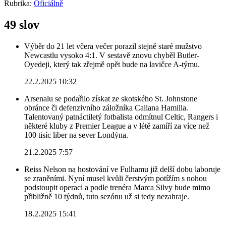
Rubrika:
Oficiálně
49 slov
Výběr do 21 let včera večer porazil stejně staré mužstvo
Newcastlu vysoko 4:1. V sestavě znovu chyběl Butler-
Oyedeji, který tak zřejmě opět bude na lavičce A-týmu.
22.2.2025 10:32
Arsenalu se podařilo získat ze skotského St. Johnstone
obránce či defenzivního záložníka Callana Hamilla.
Talentovaný patnáctiletý fotbalista odmítnul Celtic, Rangers i
některé kluby z Premier League a v létě zamíří za více než
100 tisíc liber na sever Londýna.
21.2.2025 7:57
Reiss Nelson na hostování ve Fulhamu již delší dobu laboruje
se zraněními. Nyní musel kvůli čerstvým potížím s nohou
podstoupit operaci a podle trenéra Marca Silvy bude mimo
přibližně 10 týdnů, tuto sezónu už si tedy nezahraje.
18.2.2025 15:41