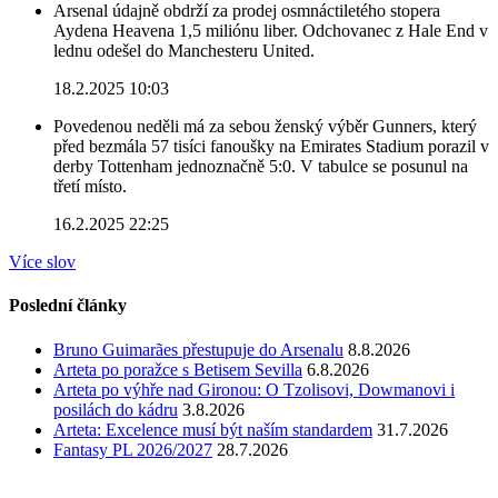
Arsenal údajně obdrží za prodej osmnáctiletého stopera
Aydena Heavena 1,5 miliónu liber. Odchovanec z Hale End v
lednu odešel do Manchesteru United.
18.2.2025 10:03
Povedenou neděli má za sebou ženský výběr Gunners, který
před bezmála 57 tisíci fanoušky na Emirates Stadium porazil v
derby Tottenham jednoznačně 5:0. V tabulce se posunul na
třetí místo.
16.2.2025 22:25
Více slov
Poslední články
Bruno Guimarães přestupuje do Arsenalu
8.8.2026
Arteta po poražce s Betisem Sevilla
6.8.2026
Arteta po výhře nad Gironou: O Tzolisovi, Dowmanovi i
posilách do kádru
3.8.2026
Arteta: Excelence musí být naším standardem
31.7.2026
Fantasy PL 2026/2027
28.7.2026