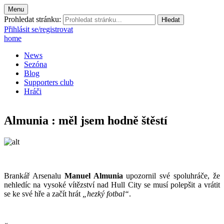
Menu
Prohledat stránku:
Přihlásit se/registrovat
home
News
Sezóna
Blog
Supporters club
Hráči
Almunia : měl jsem hodně štěstí
Brankář Arsenalu
Manuel Almunia
upozornil své spoluhráče, že
nehledíc na vysoké vítězství nad Hull City se musí polepšit a vrátit
se ke své hře a začít hrát
„hezký fotbal“
.