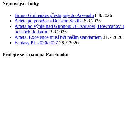
Nejnovější články
Bruno Guimarães přestupuje do Arsenalu
8.8.2026
Arteta po poražce s Betisem Sevilla
6.8.2026
Arteta po výhře nad Gironou: O Tzolisovi, Dowmanovi i
posilách do kádru
3.8.2026
Arteta: Excelence musí být naším standardem
31.7.2026
Fantasy PL 2026/2027
28.7.2026
Přidejte se k nám na Facebooku