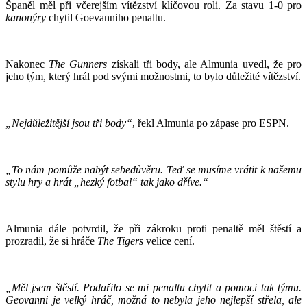
Španěl měl při včerejším vítězství klíčovou roli. Za stavu 1-0 pro
kanonýry
chytil Goevanniho penaltu.
Nakonec
The Gunners
získali tři body, ale Almunia uvedl, že pro
jeho tým, který hrál pod svými možnostmi, to bylo důležité vítězství.
„Nejdůležitější jsou tři body“
, řekl Almunia po zápase pro ESPN.
„To nám pomůže nabýt sebedůvěru. Teď se musíme vrátit k našemu
stylu hry a hrát „hezký fotbal“ tak jako dříve.“
Almunia dále potvrdil, že při zákroku proti penaltě měl štěstí a
prozradil, že si hráče
The Tigers
velice cení.
„Měl jsem štěstí. Podařilo se mi penaltu chytit a pomoci tak týmu.
Geovanni je velký hráč, možná to nebyla jeho nejlepší střela, ale