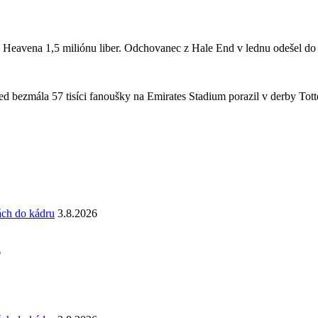
a Heavena 1,5 miliónu liber. Odchovanec z Hale End v lednu odešel d
 bezmála 57 tisíci fanoušky na Emirates Stadium porazil v derby Totte
ách do kádru
3.8.2026
6