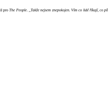
il pro
The People
.
,,Takže nejsem znepokojen. Vím co lidé říkají, co p