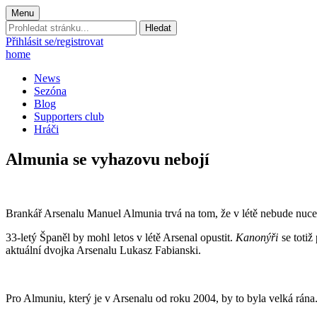
Menu
Prohledat
stránku:
Přihlásit se/registrovat
home
News
Sezóna
Blog
Supporters club
Hráči
Almunia se vyhazovu nebojí
Brankář Arsenalu Manuel Almunia trvá na tom, že v létě nebude nucen
33-letý Španěl by mohl letos v létě Arsenal opustit.
Kanonýři
se totiž
aktuální dvojka Arsenalu Lukasz Fabianski.
Pro Almuniu, který je v Arsenalu od roku 2004, by to byla velká rán