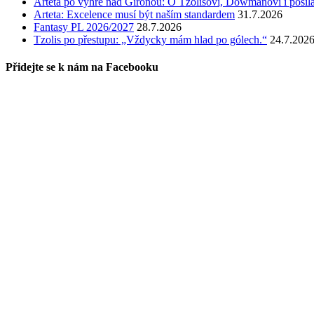
Arteta po výhře nad Gironou: O Tzolisovi, Dowmanovi i posil
Arteta: Excelence musí být naším standardem
31.7.2026
Fantasy PL 2026/2027
28.7.2026
Tzolis po přestupu: „Vždycky mám hlad po gólech.“
24.7.202
Přidejte se k nám na Facebooku