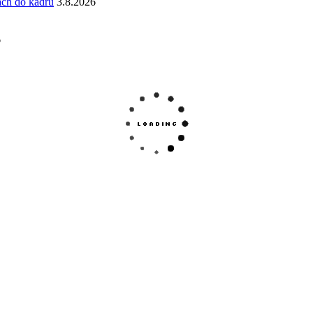
ách do kádru
3.8.2026
6