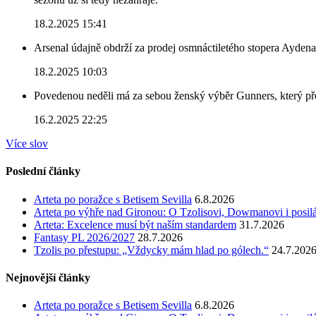
18.2.2025 15:41
Arsenal údajně obdrží za prodej osmnáctiletého stopera Ayden
18.2.2025 10:03
Povedenou neděli má za sebou ženský výběr Gunners, který před
16.2.2025 22:25
Více slov
Poslední články
Arteta po poražce s Betisem Sevilla
6.8.2026
Arteta po výhře nad Gironou: O Tzolisovi, Dowmanovi i posil
Arteta: Excelence musí být naším standardem
31.7.2026
Fantasy PL 2026/2027
28.7.2026
Tzolis po přestupu: „Vždycky mám hlad po gólech.“
24.7.202
Nejnovější články
Arteta po poražce s Betisem Sevilla
6.8.2026