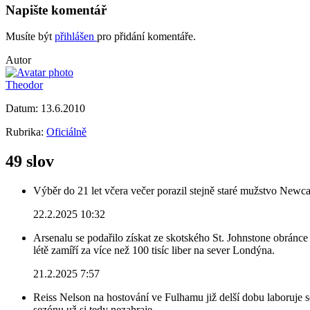
Napište komentář
Musíte být
přihlášen
pro přidání komentáře.
Autor
Theodor
Datum:
13.6.2010
Rubrika:
Oficiálně
49 slov
Výběr do 21 let včera večer porazil stejně staré mužstvo Newca
22.2.2025 10:32
Arsenalu se podařilo získat ze skotského St. Johnstone obránce 
létě zamíří za více než 100 tisíc liber na sever Londýna.
21.2.2025 7:57
Reiss Nelson na hostování ve Fulhamu již delší dobu laboruje 
sezónu už si tedy nezahraje.