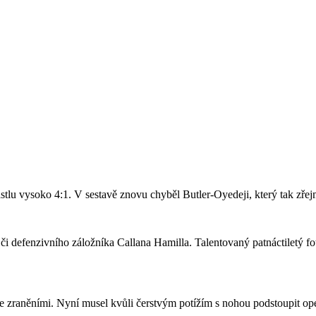
stlu vysoko 4:1. V sestavě znovu chyběl Butler-Oyedeji, který tak zře
či defenzivního záložníka Callana Hamilla. Talentovaný patnáctiletý fo
se zraněními. Nyní musel kvůli čerstvým potížím s nohou podstoupit ope