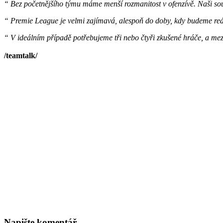
“ Bez početnějšího týmu máme menší rozmanitost v ofenzívě. Naši so
“ Premie League je velmi zajímavá, alespoň do doby, kdy budeme reál
“ V ideálním případě potřebujeme tři nebo čtyři zkušené hráče, a mezi
/teamtalk/
Napište komentář