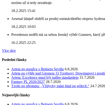
sezónu už si tedy nezahraje.
18.2.2025 15:41
Arsenal údajně obdrží za prodej osmnáctiletého stopera Ayden
18.2.2025 10:03
Povedenou neděli má za sebou ženský výběr Gunners, který před
16.2.2025 22:25
Více slov
Poslední články
Arteta po poražce s Betisem Sevilla
6.8.2026
Arteta po výhře nad Gironou: O Tzolisovi, Dowmanovi i posil
Arteta: Excelence musí být naším standardem
31.7.2026
Fantasy PL 2026/2027
28.7.2026
Tzolis po přestupu: „Vždycky mám hlad po gólech.“
24.7.202
Nejnovější články
Arteta po poražce s Betisem Sevilla
6.8.2026