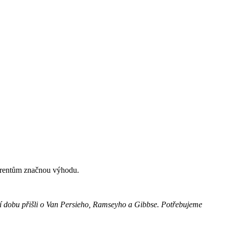
kurentům značnou výhodu.
elší dobu přišli o Van Persieho, Ramseyho a Gibbse. Potřebujeme