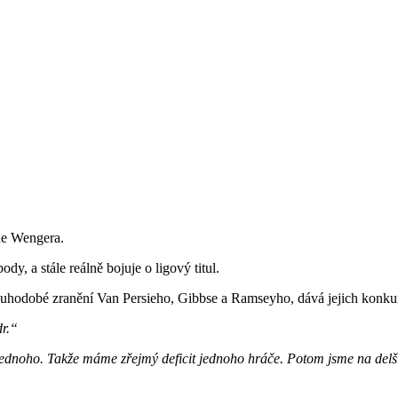
éne Wengera.
y, a stále reálně bojuje o ligový titul.
 dlouhodobé zranění Van Persieho, Gibbse a Ramseyho, dává jejich kon
dr.“
uze jednoho. Takže máme zřejmý deficit jednoho hráče. Potom jsme na d