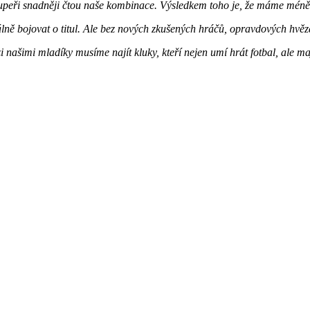
upeři snadněji čtou naše kombinace. Výsledkem toho je, že máme méně
ně bojovat o titul. Ale bez nových zkušených hráčů, opravdových hvěz
 našimi mladíky musíme najít kluky, kteří nejen umí hrát fotbal, ale m