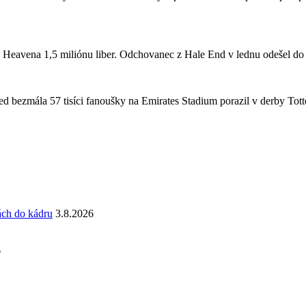
a Heavena 1,5 miliónu liber. Odchovanec z Hale End v lednu odešel d
 bezmála 57 tisíci fanoušky na Emirates Stadium porazil v derby Totte
ách do kádru
3.8.2026
6