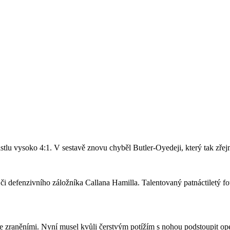
stlu vysoko 4:1. V sestavě znovu chyběl Butler-Oyedeji, který tak zře
či defenzivního záložníka Callana Hamilla. Talentovaný patnáctiletý fo
se zraněními. Nyní musel kvůli čerstvým potížím s nohou podstoupit ope