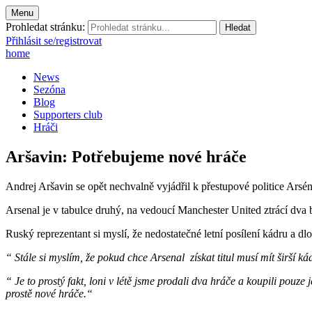
Menu
Prohledat stránku:
Přihlásit se/registrovat
home
News
Sezóna
Blog
Supporters club
Hráči
Aršavin: Potřebujeme nové hráče
Andrej Aršavin se opět nechvalně vyjádřil k přestupové politice Ars
Arsenal je v tabulce druhý, na vedoucí Manchester United ztrácí dva bod
Ruský reprezentant si myslí, že nedostatečné letní posílení kádru a
“ Stále si myslím, že pokud chce Arsenal získat titul musí mít širší ká
“ Je to prostý fakt, loni v létě jsme prodali dva hráče a koupili po
prostě nové hráče.“