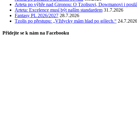
Arteta po výhře nad Gironou: O Tzolisovi, Dowmanovi i posil
Arteta: Excelence musí být naším standardem
31.7.2026
Fantasy PL 2026/2027
28.7.2026
Tzolis po přestupu: „Vždycky mám hlad po gólech.“
24.7.202
Přidejte se k nám na Facebooku