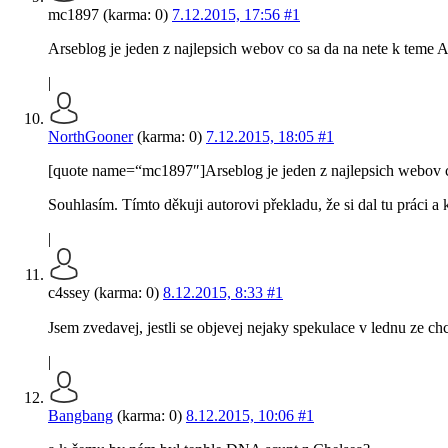
mc1897 (karma: 0)
7.12.2015, 17:56
#1
Arseblog je jeden z najlepsich webov co sa da na nete k teme 
|
NorthGooner
(karma: 0)
7.12.2015, 18:05
#1
[quote name=“mc1897″]Arseblog je jeden z najlepsich webov co 
Souhlasím. Tímto děkuji autorovi překladu, že si dal tu práci a 
|
c4ssey (karma: 0)
8.12.2015, 8:33
#1
Jsem zvedavej, jestli se objevej nejaky spekulace v lednu ze c
|
Bangbang
(karma: 0)
8.12.2015, 10:06
#1