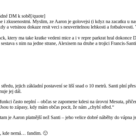
ádné DM k sobě[/quote]
 zkusenostmi. Myslim, ze Aaron je golovejsi (i kdyz na zacatku u nas t
kdy a vetsinou dokaze resit veci s neuveritelnou lehkosti a fotbalovost
ck, ktery ma take kratke vedeni mice a i v repre parkrat hral dokonc
ta sestava s nim na jedne strane, Alexisem na druhe a trojici Francis-San
středu, jejich základní postavení se liší snad o 10 metrů. Santi plní p
uje jej dál.
unkci často neplní – občas se zapomene kdesi na úrovni Mesuta, přičemž
Jsou to zápasy, kdy mám občas pocit, že nám „chybí střed.“
tam je Aaron platnější než Santi – jeho velice dobré náběhy do vápna 
am, kde nemá… fandim. 🙂