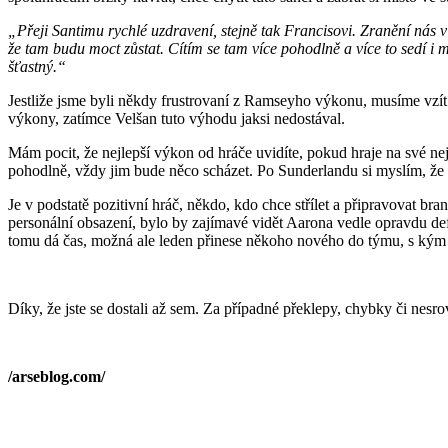
„Přeji Santimu rychlé uzdravení, stejně tak Francisovi. Zranění nás 
že tam budu moct zůstat. Cítím se tam více pohodlně a více to sedí i 
šťastný.“
Jestliže jsme byli někdy frustrovaní z Ramseyho výkonu, musíme vzít v
výkony, zatímce Velšan tuto výhodu jaksi nedostával.
Mám pocit, že nejlepší výkon od hráče uvidíte, pokud hraje na své nejl
pohodlně, vždy jim bude něco scházet. Po Sunderlandu si myslím, že ná
Je v podstatě pozitivní hráč, někdo, kdo chce střílet a připravovat 
personální obsazení, bylo by zajímavé vidět Aarona vedle opravdu de
tomu dá čas, možná ale leden přinese někoho nového do týmu, s kým
Díky, že jste se dostali až sem. Za případné překlepy, chybky či nes
/arseblog.com/