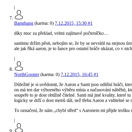
|
Bangbang
(karma: 0)
7.12.2015, 15:30
#1
díky moc za překlad, velmi zajímavé počteníčko…
santimu držím pěsti, nebojím se, že by se nevrátil na stejnou úr
ale jak říká aaron, je to šance pro ostatní hráče ukázat, co v nic
|
NorthGooner
(karma: 0)
7.12.2015, 16:45
#1
Důležité je si uvědomit, že Aaron a Santi jsou odlišní hráči, 
on má ten dar výborného výběru místa a načasování náběhů, kter
soupeře to je dost obtížně čitelné. Santi má jiné kvality, které 
logicky se drží o dost metrů dál, než třeba Aaron a viditelné se
To označení, že nám „chybí střed“ s Aaronem mi přijde trošku 
|