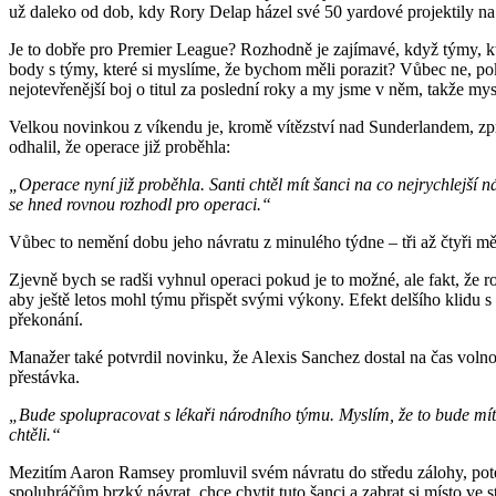
už daleko od dob, kdy Rory Delap házel své 50 yardové projektily na 
Je to dobře pro Premier League? Rozhodně je zajímavé, když týmy, kter
body s týmy, které si myslíme, že bychom měli porazit? Vůbec ne, poku
nejotevřenější boj o titul za poslední roky a my jsme v něm, takže mysl
Velkou novinkou z víkendu je, kromě vítězství nad Sunderlandem, zp
odhalil, že operace již proběhla:
„Operace nyní již proběhla. Santi chtěl mít šanci na co nejrychlejší ná
se hned rovnou rozhodl pro operaci.“
Vůbec to nemění dobu jeho návratu z minulého týdne – tři až čtyři mě
Zjevně bych se radši vyhnul operaci pokud je to možné, ale fakt, že roz
aby ještě letos mohl týmu přispět svými výkony. Efekt delšího klidu s
překonání.
Manažer také potvrdil novinku, že Alexis Sanchez dostal na čas volno a
přestávka.
„Bude spolupracovat s lékaři národního týmu. Myslím, že to bude mít d
chtěli.“
Mezitím Aaron Ramsey promluvil svém návratu do středu zálohy, poté 
spoluhráčům brzký návrat, chce chytit tuto šanci a zabrat si místo ve 