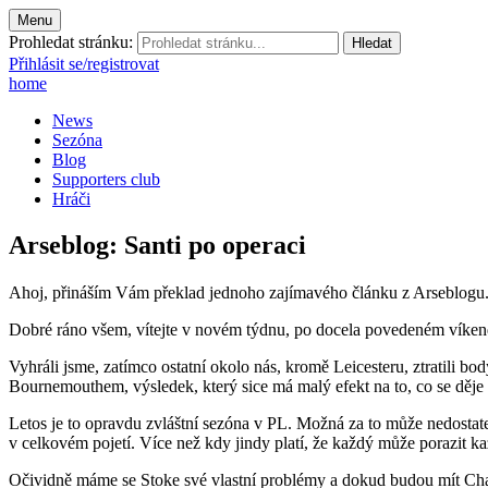
Menu
Prohledat stránku:
Přihlásit se/registrovat
home
News
Sezóna
Blog
Supporters club
Hráči
Arseblog: Santi po operaci
Ahoj, přináším Vám překlad jednoho zajímavého článku z Arseblogu.
Dobré ráno všem, vítejte v novém týdnu, po docela povedeném víken
Vyhráli jsme, zatímco ostatní okolo nás, kromě Leicesteru, ztratili b
Bournemouthem, výsledek, který sice má malý efekt na to, co se děje n
Letos je to opravdu zvláštní sezóna v PL. Možná za to může nedostatek
v celkovém pojetí. Více než kdy jindy platí, že každý může porazit k
Očividně máme se Stoke své vlastní problémy a dokud budou mít Charli