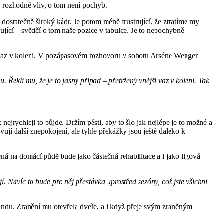
i rozhodně vliv, o tom není pochyb.
 dostatečně široký kádr. Je potom méně frustrující, že ztratíme my
ující – svědčí o tom naše pozice v tabulce. Je to nepochybně
ný vaz v koleni. V pozápasovém rozhovoru v sobotu Arséne Wenger
. Řekli mu, že je to jasný případ – přetržený vnější vaz v koleni. Tak
nejrychleji to půjde. Držím pěsti, aby to šlo jak nejlépe je to možné a
ují další znepokojení, ale tyhle překážky jsou ještě daleko k
ená na domácí půdě bude jako částečná rehabilitace a i jako ligová
. Navíc to bude pro něj přestávka uprostřed sezóny, což jste všichni
andu. Zranění mu otevřela dveře, a i když přeje svým zraněným