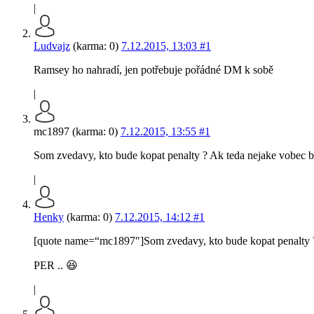
|
Ludvajz
(karma: 0)
7.12.2015, 13:03
#1
Ramsey ho nahradí, jen potřebuje pořádné DM k sobě
|
mc1897 (karma: 0)
7.12.2015, 13:55
#1
Som zvedavy, kto bude kopat penalty ? Ak teda nejake vobec b
|
Henky
(karma: 0)
7.12.2015, 14:12
#1
[quote name=“mc1897″]Som zvedavy, kto bude kopat penalty ?
PER .. 😆
|