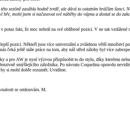
v této sezóně zasáhla hodně tvrdě, ale dává to ostatním hráčům šanci. N
mé hře, mohl jsem si načasovat své náběhy do vápna a dostat se do zako
 potaz fakt, že moc nehrál na své oblíbené pozici. V ne tak vzdálené mi
epší pozici. Někteří jsou více univerzální a zvládnou větší množství prá
s čeká ještě stále práce na tom, aby náš střed zálohy byl více zabezpe
branky a pro AW je nyní výzvou přizpůsobit to do stylu, díky kterému ne
fenzivně smýšlejícího záložníka. Po návratu Coquelina opravdu nevidím
 by si mohl dobře rozumět. Uvidíme.
rovnalosti se omlouvám. M.