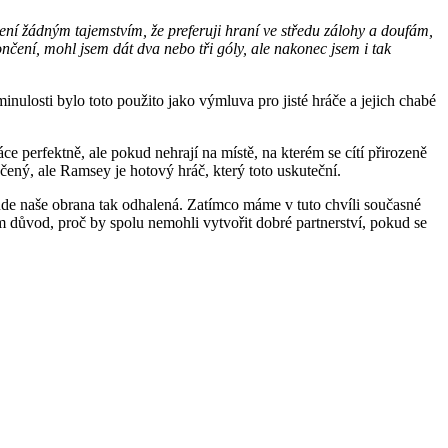
ení žádným tajemstvím, že preferuji hraní ve středu zálohy a doufám,
nčení, mohl jsem dát dva nebo tři góly, ale nakonec jsem i tak
nulosti bylo toto použito jako výmluva pro jisté hráče a jejich chabé
ce perfektně, ale pokud nehrají na místě, na kterém se cítí přirozeně
čený, ale Ramsey je hotový hráč, který toto uskuteční.
bude naše obrana tak odhalená. Zatímco máme v tuto chvíli současné
 důvod, proč by spolu nemohli vytvořit dobré partnerství, pokud se