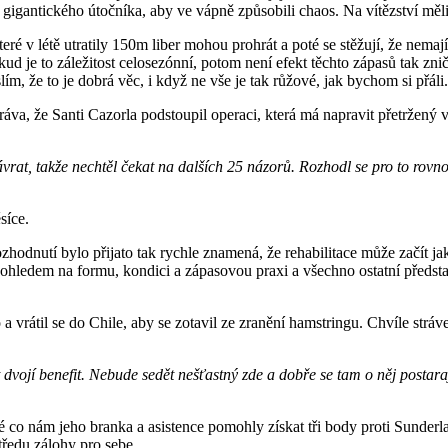
gigantického útočníka, aby ve vápně způsobili chaos. Na vítězství měl
é v létě utratily 150m liber mohou prohrát a poté se stěžují, že nemají
d je to záležitost celosezónní, potom není efekt těchto zápasů tak znič
ím, že to je dobrá věc, i když ne vše je tak růžové, jak bychom si přáli.
ráva, že Santi Cazorla podstoupil operaci, která má napravit přetrže
vrat, takže nechtěl čekat na dalších 25 názorů. Rozhodl se pro to rovnou
síce.
hodnutí bylo přijato tak rychle znamená, že rehabilitace může začít jak 
 ohledem na formu, kondici a zápasovou praxi a všechno ostatní představ
 vrátil se do Chile, aby se zotavil ze zranění hamstringu. Chvíle stráv
vojí benefit. Nebude sedět nešťastný zde a dobře se tam o něj postarají
co nám jeho branka a asistence pomohly získat tři body proti Sunderl
středu zálohy pro sebe.