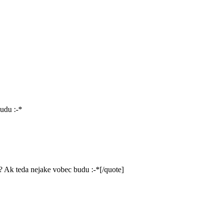
udu :-*
 Ak teda nejake vobec budu :-*[/quote]