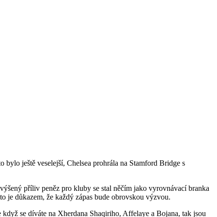
o bylo ještě veselejší, Chelsea prohrála na Stamford Bridge s
 zvýšený příliv peněz pro kluby se stal něčím jako vyrovnávací branka
 a to je důkazem, že každý zápas bude obrovskou výzvou.
 když se díváte na Xherdana Shaqiriho, Affelaye a Bojana, tak jsou