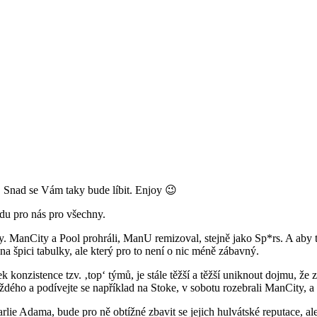
 Snad se Vám taky bude líbit. Enjoy 😉
du pro nás pro všechny.
ody. ManCity a Pool prohráli, ManU remizoval, stejně jako Sp*rs. A aby t
a špici tabulky, ale který pro to není o nic méně zábavný.
 konzistence tzv. ‚top‘ týmů, je stále těžší a těžší uniknout dojmu, že
aždého a podívejte se například na Stoke, v sobotu rozebrali ManCity,
e Adama, bude pro ně obtížné zbavit se jejich hulvátské reputace, ale