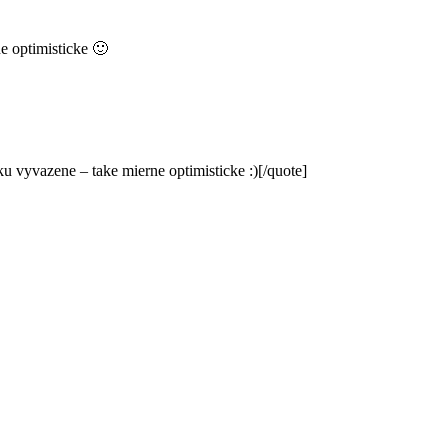
e optimisticke 🙂
u vyvazene – take mierne optimisticke :)[/quote]