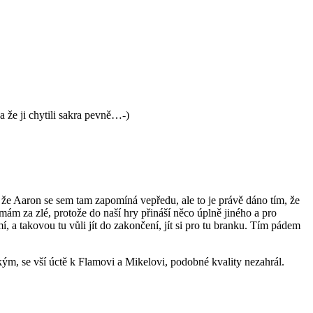
 a že ji chytili sakra pevně…-)
, že Aaron se sem tam zapomíná vepředu, ale to je právě dáno tím, že
ám za zlé, protože do naší hry přináší něco úplně jiného a pro
í, a takovou tu vůli jít do zakončení, jít si pro tu branku. Tím pádem
ým, se vší úctě k Flamovi a Mikelovi, podobné kvality nezahrál.