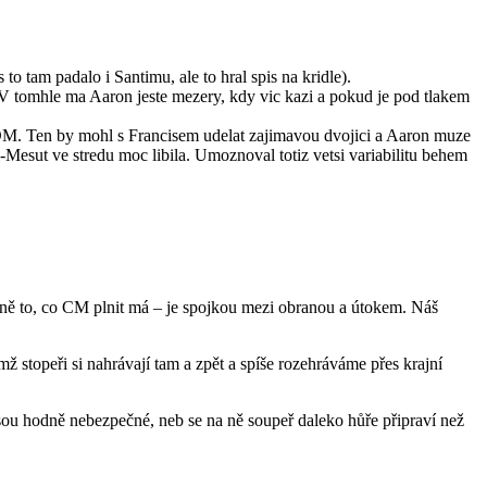
o tam padalo i Santimu, ale to hral spis na kridle).
i. V tomhle ma Aaron jeste mezery, kdy vic kazi a pokud je pod tlakem
e DM. Ten by mohl s Francisem udelat zajimavou dvojici a Aaron muze
ti-Mesut ve stredu moc libila. Umoznoval totiz vetsi variabilitu behem
řesně to, co CM plnit má – je spojkou mezi obranou a útokem. Náš
 stopeři si nahrávají tam a zpět a spíše rozehráváme přes krajní
jsou hodně nebezpečné, neb se na ně soupeř daleko hůře připraví než