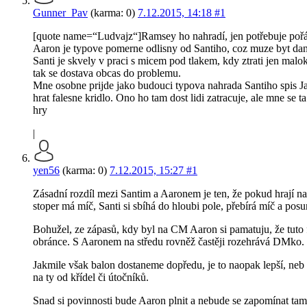
Gunner_Pav
(karma: 0)
7.12.2015, 14:18
#1
[quote name=“Ludvajz“]Ramsey ho nahradí, jen potřebuje poř
Aaron je typove pomerne odlisny od Santiho, coz muze byt dane i
Santi je skvely v praci s micem pod tlakem, kdy ztrati jen malo
tak se dostava obcas do problemu.
Mne osobne prijde jako budouci typova nahrada Santiho spis Ja
hrat falesne kridlo. Ono ho tam dost lidi zatracuje, ale mne se 
hry
|
yen56
(karma: 0)
7.12.2015, 15:27
#1
Zásadní rozdíl mezi Santim a Aaronem je ten, že pokud hrají na 
stoper má míč, Santi si sbíhá do hloubi pole, přebírá míč a posun
Bohužel, ze zápasů, kdy byl na CM Aaron si pamatuju, že tuto f
obránce. S Aaronem na středu rovněž častěji rozehrává DMko. 
Jakmile však balon dostaneme dopředu, je to naopak lepší, neb 
na ty od křídel či útočníků.
Snad si povinnosti bude Aaron plnit a nebude se zapomínat t