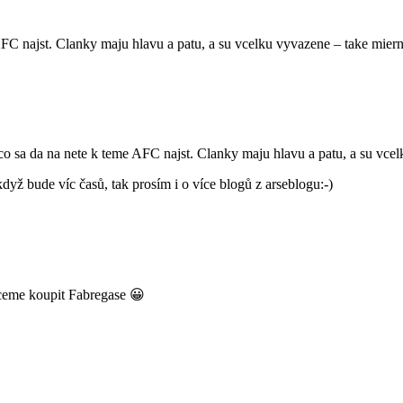
AFC najst. Clanky maju hlavu a patu, a su vcelku vyvazene – take miern
sa da na nete k teme AFC najst. Clanky maju hlavu a patu, a su vcelk
když bude víc časů, tak prosím i o více blogů z arseblogu:-)
hceme koupit Fabregase 😀