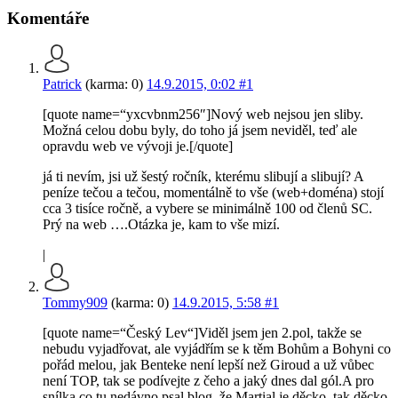
Komentáře
Patrick
(karma: 0)
14.9.2015, 0:02
#1
[quote name=“yxcvbnm256″]Nový web nejsou jen sliby.
Možná celou dobu byly, do toho já jsem neviděl, teď ale
opravdu web ve vývoji je.[/quote]
já ti nevím, jsi už šestý ročník, kterému slibují a slibují? A
peníze tečou a tečou, momentálně to vše (web+doména) stojí
cca 3 tisíce ročně, a vybere se minimálně 100 od členů SC.
Prý na web ….Otázka je, kam to vše mizí.
|
Tommy909
(karma: 0)
14.9.2015, 5:58
#1
[quote name=“Český Lev“]Viděl jsem jen 2.pol, takže se
nebudu vyjadřovat, ale vyjádřím se k těm Bohům a Bohyni co
pořád melou, jak Benteke není lepší než Giroud a už vůbec
není TOP, tak se podívejte z čeho a jaký dnes dal gól.A pro
snílka co tu nedávno psal blog, že Martial je děcko, tak děcko