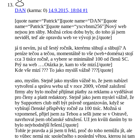
DAN
(karma: 0)
14.9.2015, 18:04
#1
[quote name=“Patrick“][quote name=“DAN“][quote
name=“Patrick“][quote name=“yxcvbnm256″]Nový web
nejsou jen sliby. Možná celou dobu byly, do toho já jsem
neviděl, teď ale opravdu web ve vývoji je.[/quote]
já ti nevím, jsi už šestý ročník, kterému slibují a slibují? A
peníze tečou a tečou, momentálně to vše (web+doména) stojí
cca 3 tisíce ročně, a vybere se minimálně 100 od členů SC.
Prý na web ….Otázka je, kam to vše mizí.[/quote]
Kde vše mizí ??? To jako myslíš vážně ???[/quote]
ano, myslím. Stejně jako myslím vážně to, že jsem nabízel
vytvoření a správu webu už v roce 2009, včetně založení
firmy aby bylo možné přijímat platby za reklamu a vydělávat
pro členy a platit redaktory. Stejně jako jsem myslel vážně, že
by Supporters club měl být právně organizován, když se
vybírají členské příspěvky ročně za 100 tisíc. Možná si
vzpomeneš, přijel jsem za Tebou a sešli jsme se v Ostravě,
navrhoval jsem občanské sdružení. Už jen kvůli daním by to
bylo nejvhodnější řešení.[/quote]
Tohle je pravda a já jsem ti řekl, proč do toho nemůžu jít, ale
to vůbec nemá nic společného s poslední větou, kterou jsi tam