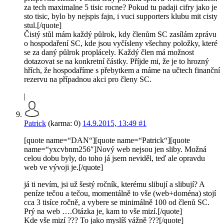
za tech maximalne 5 tisic rocne? Pokud tu padaji cifry jako je
sto tisic, bylo by nejspis fajn, i vuci supporters klubu mit cisty
stul.[/quote]
Čistý stůl mám každý půlrok, kdy členům SC zasílám zprávu
o hospodaření SC, kde jsou vyčísleny všechny položky, které
se za daný půlrok proplácely. Každý člen má možnost
dotazovat se na konkretní částky. Příjde mi, že je to hrozný
hřích, že hospodaříme s přebytkem a máme na učtech finanční
rezervu na případnou akci pro členy SC.
|
Patrick
(karma: 0)
14.9.2015, 13:49
#1
[quote name=“DAN“][quote name=“Patrick“][quote
name=“yxcvbnm256″]Nový web nejsou jen sliby. Možná
celou dobu byly, do toho já jsem neviděl, teď ale opravdu
web ve vývoji je.[/quote]
já ti nevím, jsi už šestý ročník, kterému slibují a slibují? A
peníze tečou a tečou, momentálně to vše (web+doména) stojí
cca 3 tisíce ročně, a vybere se minimálně 100 od členů SC.
Prý na web ….Otázka je, kam to vše mizí.[/quote]
Kde vše mizí ??? To jako myslíš vážně ???[/quote]