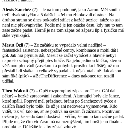
Alexis Sanchéz
(7) – Je na tom podobně, jako Aaron. Měl smůlu –
trefil dvakrát tyčku a 5 další­ch střel mu zblokovali obránci. Na
druhou stranu se dnes pokoušel stří­let z každé pozice, takže to asi
není­ nic překvapivého. Podle mě je jen otázka času, kdy mu to tam
zase začne padat. Herně je na tom zápas od zápasu lí­p a fyzičku má
stále vynikají­cí­.
Mesut Özil
(7) – Ze začátku to vypadalo velmi nadějně –
fantastická asistence, nebezpečné centry, kombinace a mohl dát i
gól. Jak hra plynula dál, Mesut se začal vytrácet a hlavně nebyl
naprosto schopný přejí­t přes hráče. Na jeho jedinou kličku, kterou
většinou předvádí­ (zaseknutí­ a pohyb k prostředku hřiště), už mu
přestali lidi skákat a celkově vypadal tak nějak utahaně. Jak ale on
sám ří­ká (pí­še) – #BeTheDifference – dnes nakonec ten rozdí­l
udělal.
Theo Walcott
(7) – Opět rozporuplný zápas pro Thea. Gól dal
pěkný – hezké zpracování­ i zakončení­. Alarmují­cí­ byly ale šance,
které spálil. Poprvé měl prázdnou bránu po Sanchezově tyčce a
další­ch šancí­ bylo tolik, že už je ani nedovedu vyjmenovat. Kdo
viděl, tak ví­, kdo ne, ať se podí­vá na sestřih či záznam. Pozitivum
ovšem je, že se do šancí­ dostává – věří­m, že mu to tam začne padat.
Přijde mi, že čí­m ví­c času má na rozmýšlení­, tí­m horší­ jeho finální­
produkt je. Důležité je, aby zůstal zdravý.