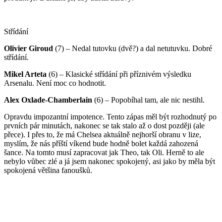
Stří­dání­
Olivier Giroud
(7) – Nedal tutovku (dvě?) a dal netutuvku. Dobré
stří­dání­.
Mikel Arteta
(6) – Klasické stří­dání­ při pří­znivém výsledku
Arsenalu. Není­ moc co hodnotit.
Alex Oxlade-Chamberlain
(6) – Popobí­hal tam, ale nic nestihl.
Opravdu impozantní­ impotence. Tento zápas měl být rozhodnutý po
první­ch pár minutách, nakonec se tak stalo až o dost později (ale
přece). I přes to, že má Chelsea aktuálně nejhorší­ obranu v lize,
myslí­m, že nás pří­ští­ ví­kend bude hodně bolet každá zahozená
šance. Na tomto musí­ zapracovat jak Theo, tak Oli. Herně to ale
nebylo vůbec zlé a já jsem nakonec spokojený, asi jako by měla být
spokojená většina fanoušků.