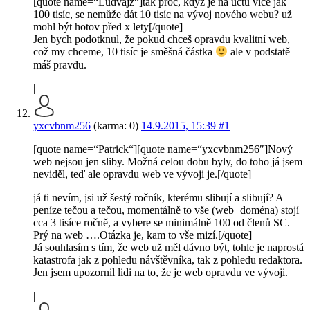
[quote name=“Ludvajz“]tak proč, když je na účtu více jak
100 tisíc, se nemůže dát 10 tisíc na vývoj nového webu? už
mohl být hotov před x lety[/quote]
Jen bych podotknul, že pokud chceš opravdu kvalitní web,
což my chceme, 10 tisíc je směšná částka
ale v podstatě
máš pravdu.
|
yxcvbnm256
(karma: 0)
14.9.2015, 15:39
#1
[quote name=“Patrick“][quote name=“yxcvbnm256″]Nový
web nejsou jen sliby. Možná celou dobu byly, do toho já jsem
neviděl, teď ale opravdu web ve vývoji je.[/quote]
já ti nevím, jsi už šestý ročník, kterému slibují a slibují? A
peníze tečou a tečou, momentálně to vše (web+doména) stojí
cca 3 tisíce ročně, a vybere se minimálně 100 od členů SC.
Prý na web ….Otázka je, kam to vše mizí.[/quote]
Já souhlasím s tím, že web už měl dávno být, tohle je naprostá
katastrofa jak z pohledu návštěvníka, tak z pohledu redaktora.
Jen jsem upozornil lidi na to, že je web opravdu ve vývoji.
|