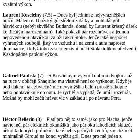
kvalitní­ výkon.
Laurent Koscielny
(7,5) – Dnes byl jední­m z nejvýraznější­ch
hráčů. Málem dal božský gól střelou z dálky a mohl dát gól i
hlavičkou (nebýt skvělého Butlanda, dostal by Laurent krásný dárek
ke třicátým narozeninám). Také pokazil pár rozehrávek a jednou
nepovedenou hlavičkou založil akci Stoke. Jenže také nespočet
vyhraných soubojů, jistý ve vzduchu i na zemi a aura naprosté
dominance, i když toho zase ofenzivní­ hráči Stoke tolik nepředvedli.
Každopádně parádní­ výkon.
Gabriel Paulista
(7) – S Koscielnym vytvořil dobrou dvojku a až
na ruce v obličeji Shaqiriho mu vlastně není­ co vytknout. Když je
pod tlakem, tak zbytečně nic nevymýšlí­ a balón prostě zakopne
nebo odhlavičkuje do outu. Je rychlý a vypadá, že umí­ i rozehrát.
Možná by mohl začí­t hrávat ví­c v základu i po návratu Pera.
Héctor Bellerin
(8) – Platí­ pro něj to samé, jako pro Nacha, jenže
naví­c měl pár efektní­ch okamžiků jako pár oku lahodí­cí­ch skluzů,
několik dobrých průniků a také nebezpečných centrů, z nichž měl
minimálně Giroud na konci vytěžit gól. Dnes pro mě jeden z