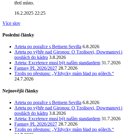
třetí místo.
16.2.2025 22:25
Více slov
Poslední články
Arteta po poražce s Betisem Sevilla
6.8.2026
Arteta po výhře nad Gironou: O Tzolisovi, Dowmanovi i
posilách do kádru
3.8.2026
Arteta: Excelence musí být naším standardem
31.7.2026
Fantasy PL 2026/2027
28.7.2026
Tzolis po přestupu: „Vždycky mám hlad po gólech.“
24.7.2026
Nejnovější články
Arteta po poražce s Betisem Sevilla
6.8.2026
Arteta po výhře nad Gironou: O Tzolisovi, Dowmanovi i
posilách do kádru
3.8.2026
Arteta: Excelence musí být naším standardem
31.7.2026
Fantasy PL 2026/2027
28.7.2026
Tzolis po přestupu: „Vždycky mám hlad po gólech.“