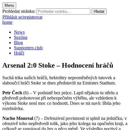
Menu
Prohledat stránku:
Přihlásit se/registrovat
home
News
Sezóna
Blog
Supporters club
Hráči
Arsenal 2:0 Stoke – Hodnocení hráčů
Suchá trika našich hráčů, hektolitry neproměněných tutovek a
slaboučcí­ hráči Stoke se dnes představili na Emirates Stadium.
Petr Čech
(6) – V podstatě bez práce. Lapil nějakou tu střelu a
předvedl pohotovost při nebezpečném výběhu, ale vzhledem k
výkonu Stoke není­ moc co hodnotit. Dnes se mi naví­c lí­bila jeho
rozehrávka.
Nacho Monreal
(7) – Defenzivní­ povinnosti si splnil na jedničku, v
ofenzivě toho nepředvedl tolik, jako jeho kolega na opačném kraji, a
celkově se zapojoval do hry o něco méně. Ve výsledku poctivý a