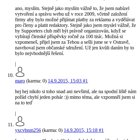
ano, myslím. Stejně jako myslím vážně to, že jsem nabízel
vytvoření a správu webu už v roce 2009, včetně založení
firmy aby bylo možné přijímat platby za reklamu a vydělávat
pro členy a platit redaktory. Stejně jako jsem myslel vážně, že
by Supporters club měl být právně organizován, když se
vybírají členské příspěvky ročně za 100 tisíc. Možná si
vzpomeneš, přijel jsem za Tebou a sešli jsme se v Ostravě,
navrhoval jsem občanské sdružení. Už jen kvůli daním by to
bylo nejvhodnější řešení.
|
maro
(karma: 0)
14.9.2015, 15:03
#1
hej hej nikdo si toho snad ani nevšiml, ale na spodní liště nám
pořád chybí jeden pohár :)) mimo téma, ale vzpomněl jsem si
na to teď
|
yxcvbnm256
(karma: 0)
14.9.2015, 15:18
#1