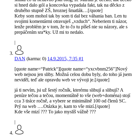
si hned dalo gól a koncovka vypadala fakt, tak na děcko z
druhého stupně ZŠ, hroznej šmatlák…[/quote]
Keby som mohol tak by som ti dal bez váhania ban. Len tu
svojimi komentármi otravuješ „vzduch“. Neberiem ti názor,
lenže problém je v tom, že to čo tu píšeš nie su názory, ale s
prepáčením sra*ky. Už mi to nedalo.
|
DAN
(karma: 0)
14.9.2015, 7:35
#1
[quote name=“Patrick“][quote name=“yxcvbnm256″]Nový
web nejsou jen sliby. Možná celou dobu byly, do toho já jsem
neviděl, teď ale opravdu web ve vývoji je.[/quote]
já ti nevím, jsi už šestý ročník, kterému slibují a slibují? A
peníze tečou a tečou, momentálně to vše (web+doména) stojí
cca 3 tisíce ročně, a vybere se minimálně 100 od členů SC.
Prý na web ….Otázka je, kam to vše mizí.[/quote]
Kde vše mizí ??? To jako myslíš vážně ???
|