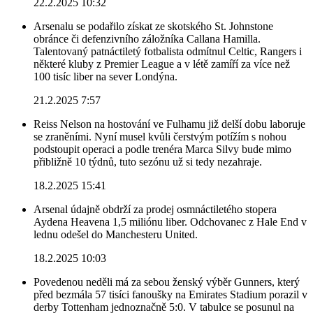
22.2.2025 10:32
Arsenalu se podařilo získat ze skotského St. Johnstone
obránce či defenzivního záložníka Callana Hamilla.
Talentovaný patnáctiletý fotbalista odmítnul Celtic, Rangers i
některé kluby z Premier League a v létě zamíří za více než
100 tisíc liber na sever Londýna.
21.2.2025 7:57
Reiss Nelson na hostování ve Fulhamu již delší dobu laboruje
se zraněními. Nyní musel kvůli čerstvým potížím s nohou
podstoupit operaci a podle trenéra Marca Silvy bude mimo
přibližně 10 týdnů, tuto sezónu už si tedy nezahraje.
18.2.2025 15:41
Arsenal údajně obdrží za prodej osmnáctiletého stopera
Aydena Heavena 1,5 miliónu liber. Odchovanec z Hale End v
lednu odešel do Manchesteru United.
18.2.2025 10:03
Povedenou neděli má za sebou ženský výběr Gunners, který
před bezmála 57 tisíci fanoušky na Emirates Stadium porazil v
derby Tottenham jednoznačně 5:0. V tabulce se posunul na