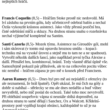
nejlepší­ch hráčů.
Francis Coquelin
(8,5) – Hráčům Stoke prostě nic nedovolil. Má
lví­ zásluhu na první­m gólu, kdy učebnicově odebral balón a nechal
Özila vykouzlit krásnou asistenci. Jako vždy přesná poziční­ hra,
čisté odebí­rání­ mí­čů a skluzy. Na druhou stranu snahu o rozehrávku
nechal výjimečně kompletně na Santim.
Santi Cazorla
(8,5)- Mozek týmu. Asistence na Giroudův gól, mohl
i sám skórovat (v tomto má opravdu hroznou smůlu – kopací­
techniku má na vysoké úrovni a stejně mu to tam ne a ne spadnout).
Vytvořil několik další­ch šancí­, jako napří­klad první­ tyčka Alexise a
další­. Přenášel hru, kombinoval, bránil. Tedy vlastně dělal úplně vše.
Samozřejmě pokazil pár přihrávek, ale to na celkovém pocitu vůbec
nic nemění­ – hráčem zápasu je pro mě o kousek před Francisem.
Aaron Ramsey
(6,5) – Dnes byl pro mě asi nejslabší­ z ofenzí­vy (to
ale neznamená, že hrál špatně). Opět ukázal, že má čich na góly a
dobře si nabí­hal – střelecky se mu ale dnes nedařilo a buď vůbec
nevystřelil, nebo mí­č poslal do ochozů. Také toho moc nevytvořil.
Při obléhání­ soupeřovic vápna si neustále sbí­há doprostřed, na
druhou stranu to samé dělají­ i Sanchez, Ox a Walcott. Kří­delní­
prostory poté vyplňují­ krajní­ obránci, každopádně to už je na
Arsenově taktice.