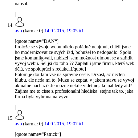
napsal.
|
avp
(karma: 0)
14.9.2015, 19:05
#1
[quote name=“DAN“]
Protože se vývoje webu nikdo pořádně neujmul, chtěli jsme
ho modernizovat ze svých řad, bohužel to nedopadlo. Spolu
jsme komunikovali, nabízel jsem možnost ujmout se a zařídit
vyvoj webu. Šel jsi do toho ?? Zaplatili jsme firmu, která web
dělá, ve spolupráci s redakci.[/quote]
Potom je doufam vse na spravne ceste. Drzost, ac neclen
klubu, ale neda mi to. Muzu se zeptat, v jakem stavu se vyvoj
aktualne nachazi? Je mozne nekde videt nejake nahledy atd?
Zajima me to ciste z profesionalni hlediska, stejne tak to, jaka
firma byla vybrana na vyvoj.
|
avp
(karma: 0)
14.9.2015, 19:07
#1
[quote name=“Patrick“]