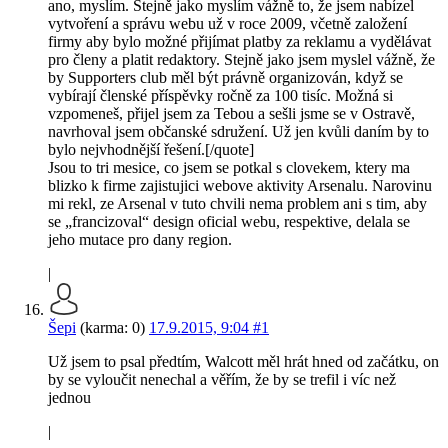
ano, myslím. Stejně jako myslím vážně to, že jsem nabízel
vytvoření a správu webu už v roce 2009, včetně založení
firmy aby bylo možné přijímat platby za reklamu a vydělávat
pro členy a platit redaktory. Stejně jako jsem myslel vážně, že
by Supporters club měl být právně organizován, když se
vybírají členské příspěvky ročně za 100 tisíc. Možná si
vzpomeneš, přijel jsem za Tebou a sešli jsme se v Ostravě,
navrhoval jsem občanské sdružení. Už jen kvůli daním by to
bylo nejvhodnější řešení.[/quote]
Jsou to tri mesice, co jsem se potkal s clovekem, ktery ma
blizko k firme zajistujici webove aktivity Arsenalu. Narovinu
mi rekl, ze Arsenal v tuto chvili nema problem ani s tim, aby
se „francizoval“ design oficial webu, respektive, delala se
jeho mutace pro dany region.
|
Šepi
(karma: 0)
17.9.2015, 9:04
#1
Už jsem to psal předtím, Walcott měl hrát hned od začátku, on
by se vyloučit nenechal a věřím, že by se trefil i víc než
jednou
|