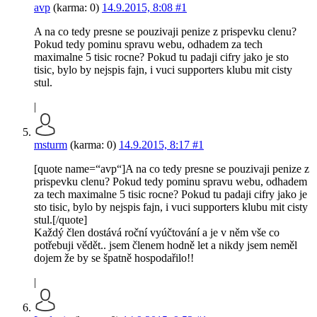
avp
(karma: 0)
14.9.2015, 8:08
#1
A na co tedy presne se pouzivaji penize z prispevku clenu?
Pokud tedy pominu spravu webu, odhadem za tech
maximalne 5 tisic rocne? Pokud tu padaji cifry jako je sto
tisic, bylo by nejspis fajn, i vuci supporters klubu mit cisty
stul.
|
msturm
(karma: 0)
14.9.2015, 8:17
#1
[quote name=“avp“]A na co tedy presne se pouzivaji penize z
prispevku clenu? Pokud tedy pominu spravu webu, odhadem
za tech maximalne 5 tisic rocne? Pokud tu padaji cifry jako je
sto tisic, bylo by nejspis fajn, i vuci supporters klubu mit cisty
stul.[/quote]
Každý člen dostává roční vyúčtování a je v něm vše co
potřebuji vědět.. jsem členem hodně let a nikdy jsem neměl
dojem že by se špatně hospodařilo!!
|