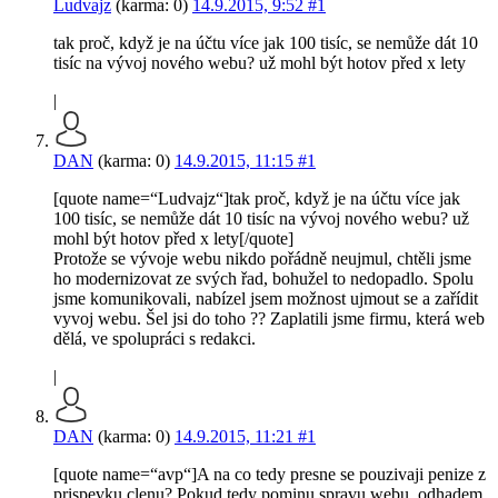
Ludvajz
(karma: 0)
14.9.2015, 9:52
#1
tak proč, když je na účtu více jak 100 tisíc, se nemůže dát 10
tisíc na vývoj nového webu? už mohl být hotov před x lety
|
DAN
(karma: 0)
14.9.2015, 11:15
#1
[quote name=“Ludvajz“]tak proč, když je na účtu více jak
100 tisíc, se nemůže dát 10 tisíc na vývoj nového webu? už
mohl být hotov před x lety[/quote]
Protože se vývoje webu nikdo pořádně neujmul, chtěli jsme
ho modernizovat ze svých řad, bohužel to nedopadlo. Spolu
jsme komunikovali, nabízel jsem možnost ujmout se a zařídit
vyvoj webu. Šel jsi do toho ?? Zaplatili jsme firmu, která web
dělá, ve spolupráci s redakci.
|
DAN
(karma: 0)
14.9.2015, 11:21
#1
[quote name=“avp“]A na co tedy presne se pouzivaji penize z
prispevku clenu? Pokud tedy pominu spravu webu, odhadem