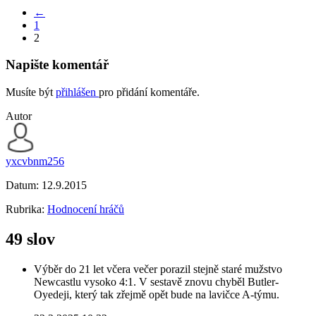
←
1
2
Napište komentář
Musíte být
přihlášen
pro přidání komentáře.
Autor
yxcvbnm256
Datum:
12.9.2015
Rubrika:
Hodnocení hráčů
49 slov
Výběr do 21 let včera večer porazil stejně staré mužstvo
Newcastlu vysoko 4:1. V sestavě znovu chyběl Butler-
Oyedeji, který tak zřejmě opět bude na lavičce A-týmu.