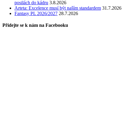
posilách do kádru
3.8.2026
Arteta: Excelence musí být naším standardem
31.7.2026
Fantasy PL 2026/2027
28.7.2026
Přidejte se k nám na Facebooku