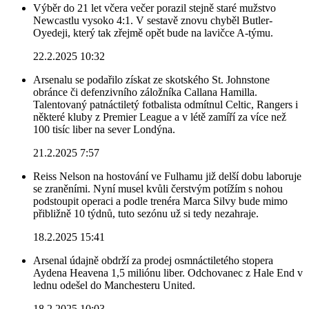
Výběr do 21 let včera večer porazil stejně staré mužstvo
Newcastlu vysoko 4:1. V sestavě znovu chyběl Butler-
Oyedeji, který tak zřejmě opět bude na lavičce A-týmu.
22.2.2025 10:32
Arsenalu se podařilo získat ze skotského St. Johnstone
obránce či defenzivního záložníka Callana Hamilla.
Talentovaný patnáctiletý fotbalista odmítnul Celtic, Rangers i
některé kluby z Premier League a v létě zamíří za více než
100 tisíc liber na sever Londýna.
21.2.2025 7:57
Reiss Nelson na hostování ve Fulhamu již delší dobu laboruje
se zraněními. Nyní musel kvůli čerstvým potížím s nohou
podstoupit operaci a podle trenéra Marca Silvy bude mimo
přibližně 10 týdnů, tuto sezónu už si tedy nezahraje.
18.2.2025 15:41
Arsenal údajně obdrží za prodej osmnáctiletého stopera
Aydena Heavena 1,5 miliónu liber. Odchovanec z Hale End v
lednu odešel do Manchesteru United.
18.2.2025 10:03