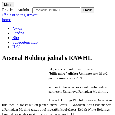
Menu
Prohledat stránku:
Přihlásit se/registrovat
home
News
Sezóna
Blog
Supporters club
Hráči
Arsenal Holding jednal s RAWHL
Jak jsme včera informovali ruský
"billionaire" Alisher Usmanov
zvýšil svůj
podíl v Arsenalu na 23 %.
Vedení klubu se včera setkalo s obchodním
partnerem Usmanova Farhadem Moshirim..
Arsenal Holdings Plc. informovalo, že se včera
uskutečnilo konstruktivní jednání mezi Peter Hill-Woodem, Keith Edelmanem
a Farhadem Moshiri zastupující investiční společnost Red & White Holdings
Limited, která vlastní skoro čtvrtinu akcii našeho klubu.