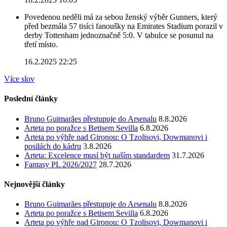
Povedenou neděli má za sebou ženský výběr Gunners, který
před bezmála 57 tisíci fanoušky na Emirates Stadium porazil v
derby Tottenham jednoznačně 5:0. V tabulce se posunul na
třetí místo.
16.2.2025 22:25
Více slov
Poslední články
Bruno Guimarães přestupuje do Arsenalu
8.8.2026
Arteta po poražce s Betisem Sevilla
6.8.2026
Arteta po výhře nad Gironou: O Tzolisovi, Dowmanovi i
posilách do kádru
3.8.2026
Arteta: Excelence musí být naším standardem
31.7.2026
Fantasy PL 2026/2027
28.7.2026
Nejnovější články
Bruno Guimarães přestupuje do Arsenalu
8.8.2026
Arteta po poražce s Betisem Sevilla
6.8.2026
Arteta po výhře nad Gironou: O Tzolisovi, Dowmanovi i