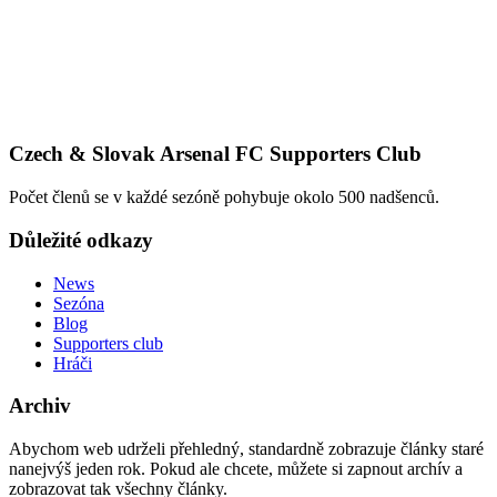
Czech & Slovak Arsenal FC Supporters Club
Počet členů se v každé sezóně pohybuje okolo 500 nadšenců.
Důležité odkazy
News
Sezóna
Blog
Supporters club
Hráči
Archiv
Abychom web udrželi přehledný, standardně zobrazuje články staré
nanejvýš jeden rok. Pokud ale chcete, můžete si zapnout archív a
zobrazovat tak všechny články.