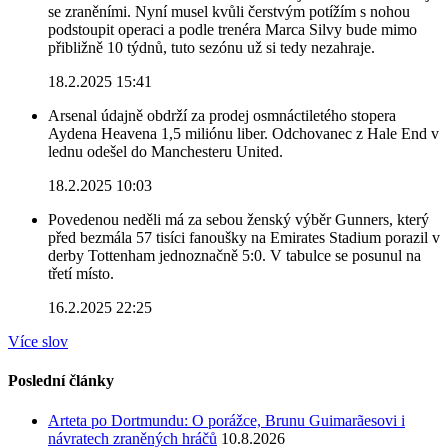
se zraněními. Nyní musel kvůli čerstvým potížím s nohou
podstoupit operaci a podle trenéra Marca Silvy bude mimo
přibližně 10 týdnů, tuto sezónu už si tedy nezahraje.
18.2.2025 15:41
Arsenal údajně obdrží za prodej osmnáctiletého stopera
Aydena Heavena 1,5 miliónu liber. Odchovanec z Hale End v
lednu odešel do Manchesteru United.
18.2.2025 10:03
Povedenou neděli má za sebou ženský výběr Gunners, který
před bezmála 57 tisíci fanoušky na Emirates Stadium porazil v
derby Tottenham jednoznačně 5:0. V tabulce se posunul na
třetí místo.
16.2.2025 22:25
Více slov
Poslední články
Arteta po Dortmundu: O porážce, Brunu Guimarãesovi i
návratech zraněných hráčů
10.8.2026