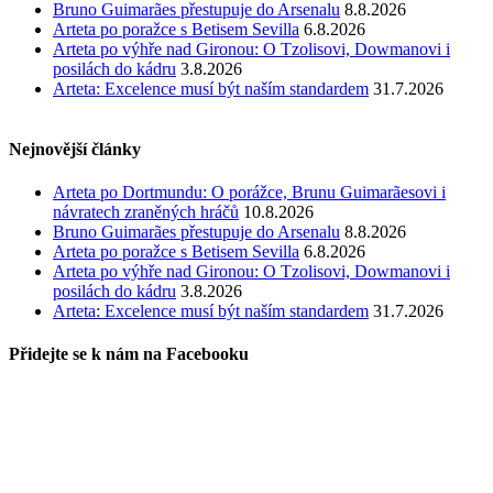
Bruno Guimarães přestupuje do Arsenalu
8.8.2026
Arteta po poražce s Betisem Sevilla
6.8.2026
Arteta po výhře nad Gironou: O Tzolisovi, Dowmanovi i
posilách do kádru
3.8.2026
Arteta: Excelence musí být naším standardem
31.7.2026
Nejnovější články
Arteta po Dortmundu: O porážce, Brunu Guimarãesovi i
návratech zraněných hráčů
10.8.2026
Bruno Guimarães přestupuje do Arsenalu
8.8.2026
Arteta po poražce s Betisem Sevilla
6.8.2026
Arteta po výhře nad Gironou: O Tzolisovi, Dowmanovi i
posilách do kádru
3.8.2026
Arteta: Excelence musí být naším standardem
31.7.2026
Přidejte se k nám na Facebooku