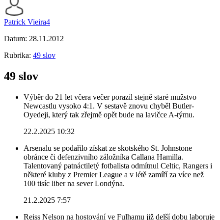
Patrick Vieira4
Datum:
28.11.2012
Rubrika:
49 slov
49 slov
Výběr do 21 let včera večer porazil stejně staré mužstvo
Newcastlu vysoko 4:1. V sestavě znovu chyběl Butler-
Oyedeji, který tak zřejmě opět bude na lavičce A-týmu.
22.2.2025 10:32
Arsenalu se podařilo získat ze skotského St. Johnstone
obránce či defenzivního záložníka Callana Hamilla.
Talentovaný patnáctiletý fotbalista odmítnul Celtic, Rangers i
některé kluby z Premier League a v létě zamíří za více než
100 tisíc liber na sever Londýna.
21.2.2025 7:57
Reiss Nelson na hostování ve Fulhamu již delší dobu laboruje