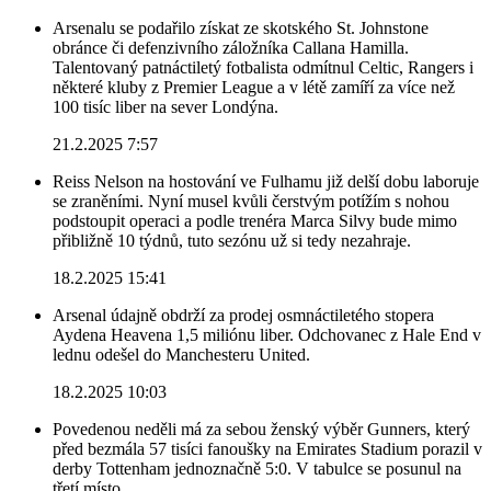
Arsenalu se podařilo získat ze skotského St. Johnstone
obránce či defenzivního záložníka Callana Hamilla.
Talentovaný patnáctiletý fotbalista odmítnul Celtic, Rangers i
některé kluby z Premier League a v létě zamíří za více než
100 tisíc liber na sever Londýna.
21.2.2025 7:57
Reiss Nelson na hostování ve Fulhamu již delší dobu laboruje
se zraněními. Nyní musel kvůli čerstvým potížím s nohou
podstoupit operaci a podle trenéra Marca Silvy bude mimo
přibližně 10 týdnů, tuto sezónu už si tedy nezahraje.
18.2.2025 15:41
Arsenal údajně obdrží za prodej osmnáctiletého stopera
Aydena Heavena 1,5 miliónu liber. Odchovanec z Hale End v
lednu odešel do Manchesteru United.
18.2.2025 10:03
Povedenou neděli má za sebou ženský výběr Gunners, který
před bezmála 57 tisíci fanoušky na Emirates Stadium porazil v
derby Tottenham jednoznačně 5:0. V tabulce se posunul na
třetí místo.