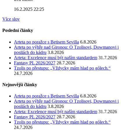
16.2.2025 22:25
Více slov
Poslední články
Arteta po poražce s Betisem Sevilla
6.8.2026
Arteta po výhře nad Gironou: O Tzolisovi, Dowmanovi i
posilách do kádru
3.8.2026
Arteta: Excelence musí být naším standardem
31.7.2026
Fantasy PL 2026/2027
28.7.2026
Tzolis po přestupu: „Vždycky mám hlad po gólech.“
24.7.2026
Nejnovější články
Arteta po poražce s Betisem Sevilla
6.8.2026
Arteta po výhře nad Gironou: O Tzolisovi, Dowmanovi i
posilách do kádru
3.8.2026
Arteta: Excelence musí být naším standardem
31.7.2026
Fantasy PL 2026/2027
28.7.2026
Tzolis po přestupu: „Vždycky mám hlad po gólech.“
24.7.2026