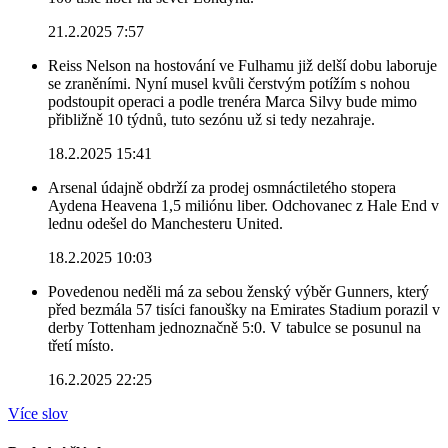
21.2.2025 7:57
Reiss Nelson na hostování ve Fulhamu již delší dobu laboruje
se zraněními. Nyní musel kvůli čerstvým potížím s nohou
podstoupit operaci a podle trenéra Marca Silvy bude mimo
přibližně 10 týdnů, tuto sezónu už si tedy nezahraje.
18.2.2025 15:41
Arsenal údajně obdrží za prodej osmnáctiletého stopera
Aydena Heavena 1,5 miliónu liber. Odchovanec z Hale End v
lednu odešel do Manchesteru United.
18.2.2025 10:03
Povedenou neděli má za sebou ženský výběr Gunners, který
před bezmála 57 tisíci fanoušky na Emirates Stadium porazil v
derby Tottenham jednoznačně 5:0. V tabulce se posunul na
třetí místo.
16.2.2025 22:25
Více slov