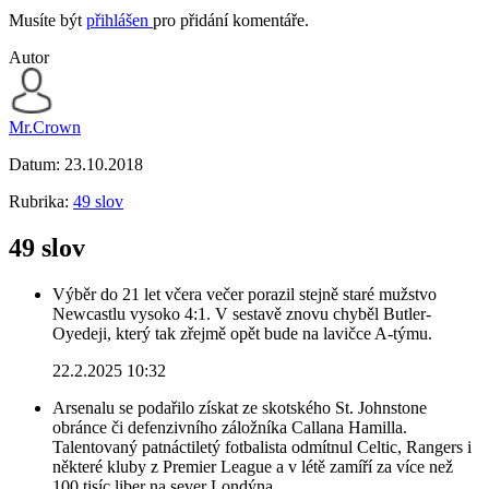
Musíte být
přihlášen
pro přidání komentáře.
Autor
Mr.Crown
Datum:
23.10.2018
Rubrika:
49 slov
49 slov
Výběr do 21 let včera večer porazil stejně staré mužstvo
Newcastlu vysoko 4:1. V sestavě znovu chyběl Butler-
Oyedeji, který tak zřejmě opět bude na lavičce A-týmu.
22.2.2025 10:32
Arsenalu se podařilo získat ze skotského St. Johnstone
obránce či defenzivního záložníka Callana Hamilla.
Talentovaný patnáctiletý fotbalista odmítnul Celtic, Rangers i
některé kluby z Premier League a v létě zamíří za více než
100 tisíc liber na sever Londýna.