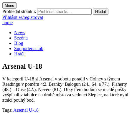
Menu
Prohledat stránku:
Přihlásit se/registrovat
home
News
Sezóna
Blog
Supporters club
Hráči
Arsenal U-18
V kategorii U-18 si Arsenal v sobotu poradil v Colney s týmem
Readingu v poměru 4:2. Branky: Balogun (24., 64. a 77.), Flaherty
(48.) – Olise (42.), Nevers (81.). Díky třem bodům se mladé pušky
vyšplhali v tabulce na druhé místo za vedoucí Slepice, na které nyní
ztrácí pouhý bod.
Tags:
Arsenal U-18