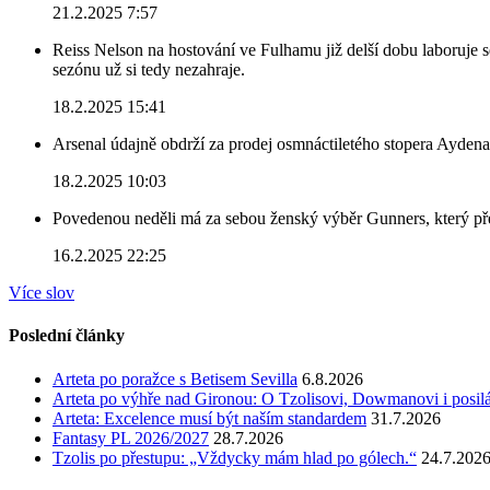
21.2.2025 7:57
Reiss Nelson na hostování ve Fulhamu již delší dobu laboruje 
sezónu už si tedy nezahraje.
18.2.2025 15:41
Arsenal údajně obdrží za prodej osmnáctiletého stopera Ayden
18.2.2025 10:03
Povedenou neděli má za sebou ženský výběr Gunners, který před
16.2.2025 22:25
Více slov
Poslední články
Arteta po poražce s Betisem Sevilla
6.8.2026
Arteta po výhře nad Gironou: O Tzolisovi, Dowmanovi i posil
Arteta: Excelence musí být naším standardem
31.7.2026
Fantasy PL 2026/2027
28.7.2026
Tzolis po přestupu: „Vždycky mám hlad po gólech.“
24.7.202