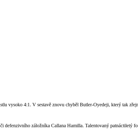
stlu vysoko 4:1. V sestavě znovu chyběl Butler-Oyedeji, který tak zře
či defenzivního záložníka Callana Hamilla. Talentovaný patnáctiletý fo