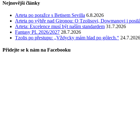
Nejnovější články
Arteta po poražce s Betisem Sevilla
6.8.2026
Arteta po výhře nad Gironou: O Tzolisovi, Dowmanovi i posil
Arteta: Excelence musí být naším standardem
31.7.2026
Fantasy PL 2026/2027
28.7.2026
Tzolis po přestupu: „Vždycky mám hlad po gólech.“
24.7.202
Přidejte se k nám na Facebooku