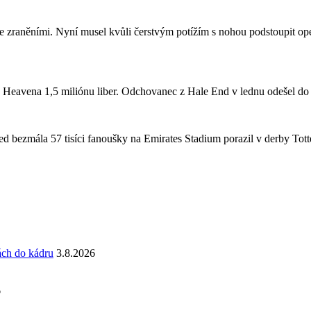
se zraněními. Nyní musel kvůli čerstvým potížím s nohou podstoupit ope
a Heavena 1,5 miliónu liber. Odchovanec z Hale End v lednu odešel d
 bezmála 57 tisíci fanoušky na Emirates Stadium porazil v derby Totte
ách do kádru
3.8.2026
6