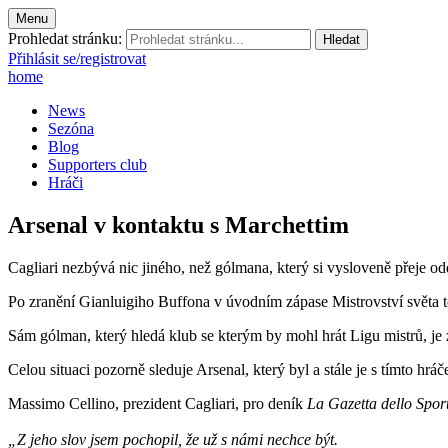
Menu
Prohledat stránku:
Přihlásit se/registrovat
home
News
Sezóna
Blog
Supporters club
Hráči
Arsenal v kontaktu s Marchettim
Cagliari nezbývá nic jiného, než gólmana, který si vysloveně přeje ode
Po zranění Gianluigiho Buffona v úvodním zápase Mistrovství světa to
Sám gólman, který hledá klub se kterým by mohl hrát Ligu mistrů, je z
Celou situaci pozorně sleduje Arsenal, který byl a stále je s tímto hrá
Massimo Cellino, prezident Cagliari, pro deník
La Gazetta dello Spor
„Z jeho slov jsem pochopil, že už s námi nechce být.