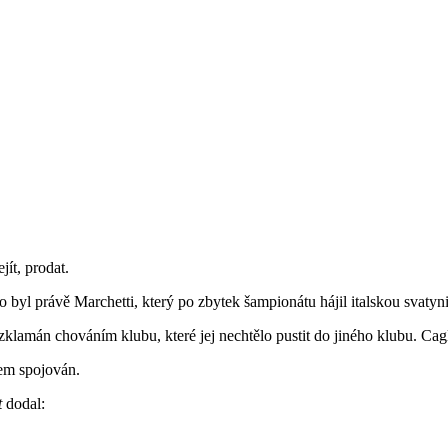
jít, prodat.
 byl právě Marchetti, který po zbytek šampionátu hájil italskou svatyni
klamán chováním klubu, které jej nechtělo pustit do jiného klubu. Cagl
čem spojován.
t
dodal: