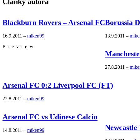
Články autora
Blackburn Rovers – Arsenal FC
Borussia 
16.9.2011
–
miken99
13.9.2011
–
mike
P r e v i e w
Manchester
27.8.2011
–
mike
Arsenal FC 0:2 Liverpool FC (FT)
22.8.2011
–
miken99
Arsenal FC vs Udinese Calcio
Newcastle 
14.8.2011
–
miken99