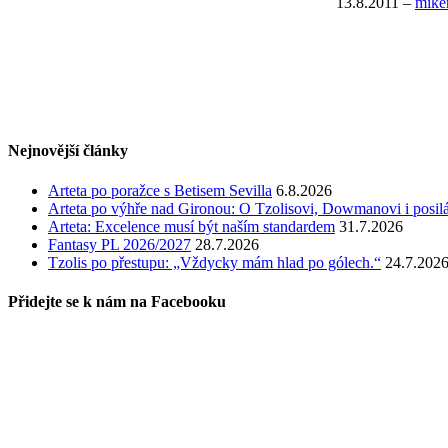
13.8.2011
–
mike
Nejnovější články
Arteta po poražce s Betisem Sevilla
6.8.2026
Arteta po výhře nad Gironou: O Tzolisovi, Dowmanovi i posil
Arteta: Excelence musí být naším standardem
31.7.2026
Fantasy PL 2026/2027
28.7.2026
Tzolis po přestupu: „Vždycky mám hlad po gólech.“
24.7.202
Přidejte se k nám na Facebooku