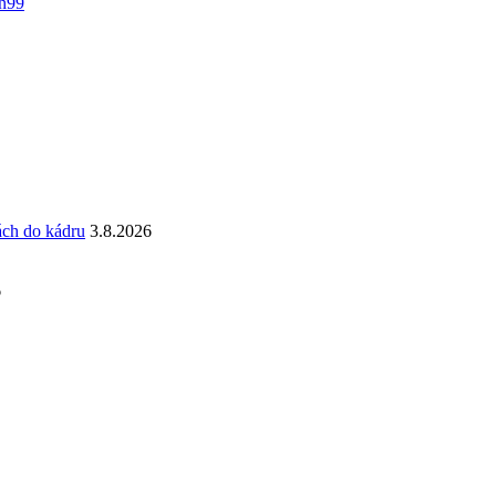
n99
ách do kádru
3.8.2026
6