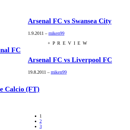
Arsenal FC vs Swansea City
1.9.2011
–
miken99
+ P R E V I E W
enal FC
Arsenal FC vs Liverpool FC
19.8.2011
–
miken99
e Calcio (FT)
1
2
3