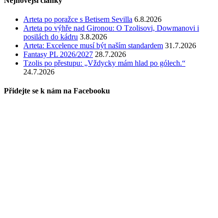
Nejnovější články
Arteta po poražce s Betisem Sevilla
6.8.2026
Arteta po výhře nad Gironou: O Tzolisovi, Dowmanovi i
posilách do kádru
3.8.2026
Arteta: Excelence musí být naším standardem
31.7.2026
Fantasy PL 2026/2027
28.7.2026
Tzolis po přestupu: „Vždycky mám hlad po gólech.“
24.7.2026
Přidejte se k nám na Facebooku