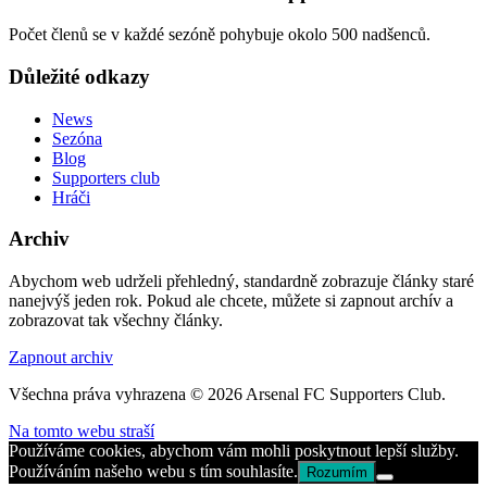
Počet členů se v každé sezóně pohybuje okolo 500 nadšenců.
Důležité odkazy
News
Sezóna
Blog
Supporters club
Hráči
Archiv
Abychom web udrželi přehledný, standardně zobrazuje články staré
nanejvýš jeden rok. Pokud ale chcete, můžete si zapnout archív a
zobrazovat tak všechny články.
Zapnout archiv
Všechna práva vyhrazena © 2026 Arsenal FC Supporters Club.
Na tomto webu straší
Používáme cookies, abychom vám mohli poskytnout lepší služby.
Používáním našeho webu s tím souhlasíte.
Rozumím