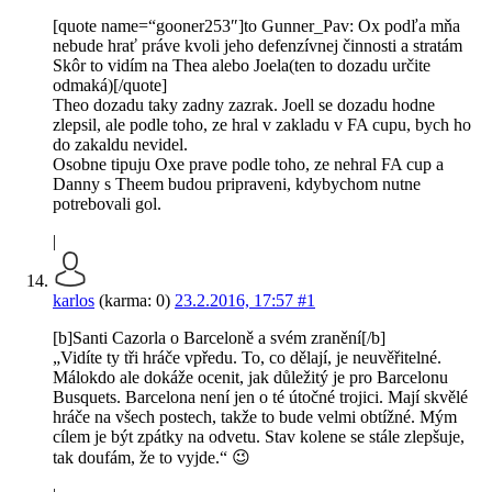
[quote name=“gooner253″]to Gunner_Pav: Ox podľa mňa
nebude hrať práve kvoli jeho defenzívnej činnosti a stratám
Skôr to vidím na Thea alebo Joela(ten to dozadu určite
odmaká)[/quote]
Theo dozadu taky zadny zazrak. Joell se dozadu hodne
zlepsil, ale podle toho, ze hral v zakladu v FA cupu, bych ho
do zakaldu nevidel.
Osobne tipuju Oxe prave podle toho, ze nehral FA cup a
Danny s Theem budou pripraveni, kdybychom nutne
potrebovali gol.
|
karlos
(karma: 0)
23.2.2016, 17:57
#1
[b]Santi Cazorla o Barceloně a svém zranění[/b]
„Vidíte ty tři hráče vpředu. To, co dělají, je neuvěřitelné.
Málokdo ale dokáže ocenit, jak důležitý je pro Barcelonu
Busquets. Barcelona není jen o té útočné trojici. Mají skvělé
hráče na všech postech, takže to bude velmi obtížné. Mým
cílem je být zpátky na odvetu. Stav kolene se stále zlepšuje,
tak doufám, že to vyjde.“ 😉