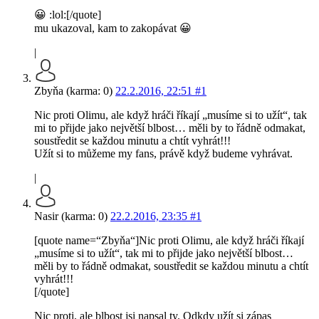
😀 :lol:[/quote]
mu ukazoval, kam to zakopávat 😀
|
Zbyňa (karma: 0)
22.2.2016, 22:51
#1
Nic proti Olimu, ale když hráči říkají „musíme si to užít“, tak
mi to přijde jako největší blbost… měli by to řádně odmakat,
soustředit se každou minutu a chtít vyhrát!!!
Užít si to můžeme my fans, právě když budeme vyhrávat.
|
Nasir (karma: 0)
22.2.2016, 23:35
#1
[quote name=“Zbyňa“]Nic proti Olimu, ale když hráči říkají
„musíme si to užít“, tak mi to přijde jako největší blbost…
měli by to řádně odmakat, soustředit se každou minutu a chtít
vyhrát!!!
[/quote]
Nic proti, ale blbost jsi napsal ty. Odkdy užít si zápas