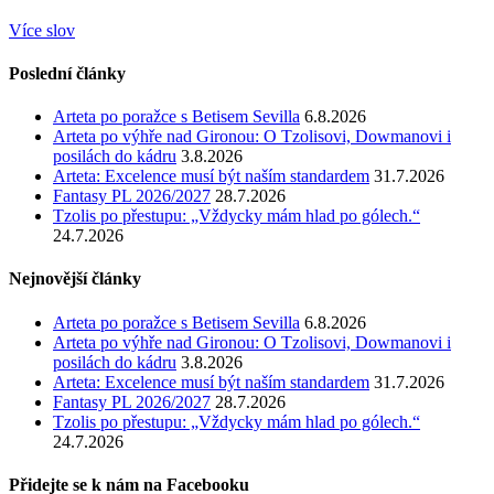
Více slov
Poslední články
Arteta po poražce s Betisem Sevilla
6.8.2026
Arteta po výhře nad Gironou: O Tzolisovi, Dowmanovi i
posilách do kádru
3.8.2026
Arteta: Excelence musí být naším standardem
31.7.2026
Fantasy PL 2026/2027
28.7.2026
Tzolis po přestupu: „Vždycky mám hlad po gólech.“
24.7.2026
Nejnovější články
Arteta po poražce s Betisem Sevilla
6.8.2026
Arteta po výhře nad Gironou: O Tzolisovi, Dowmanovi i
posilách do kádru
3.8.2026
Arteta: Excelence musí být naším standardem
31.7.2026
Fantasy PL 2026/2027
28.7.2026
Tzolis po přestupu: „Vždycky mám hlad po gólech.“
24.7.2026
Přidejte se k nám na Facebooku