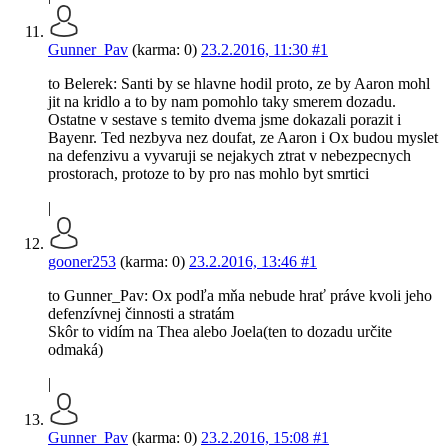
Gunner_Pav
(karma: 0)
23.2.2016, 11:30
#1
to Belerek: Santi by se hlavne hodil proto, ze by Aaron mohl
jit na kridlo a to by nam pomohlo taky smerem dozadu.
Ostatne v sestave s temito dvema jsme dokazali porazit i
Bayenr. Ted nezbyva nez doufat, ze Aaron i Ox budou myslet
na defenzivu a vyvaruji se nejakych ztrat v nebezpecnych
prostorach, protoze to by pro nas mohlo byt smrtici
|
gooner253
(karma: 0)
23.2.2016, 13:46
#1
to Gunner_Pav: Ox podľa mňa nebude hrať práve kvoli jeho
defenzívnej činnosti a stratám
Skôr to vidím na Thea alebo Joela(ten to dozadu určite
odmaká)
|
Gunner_Pav
(karma: 0)
23.2.2016, 15:08
#1