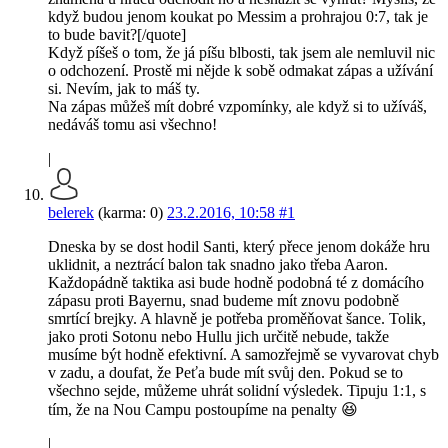
když budou jenom koukat po Messim a prohrajou 0:7, tak je
to bude bavit?[/quote]
Když píšeš o tom, že já píšu blbosti, tak jsem ale nemluvil nic
o odchození. Prostě mi nějde k sobě odmakat zápas a užívání
si. Nevím, jak to máš ty.
Na zápas můžeš mít dobré vzpomínky, ale když si to užíváš,
nedáváš tomu asi všechno!
|
belerek
(karma: 0)
23.2.2016, 10:58
#1
Dneska by se dost hodil Santi, který přece jenom dokáže hru
uklidnit, a neztrácí balon tak snadno jako třeba Aaron.
Každopádně taktika asi bude hodně podobná té z domácího
zápasu proti Bayernu, snad budeme mít znovu podobně
smrtící brejky. A hlavně je potřeba proměňovat šance. Tolik,
jako proti Sotonu nebo Hullu jich určitě nebude, takže
musíme být hodně efektivní. A samozřejmě se vyvarovat chyb
v zadu, a doufat, že Peťa bude mít svůj den. Pokud se to
všechno sejde, můžeme uhrát solidní výsledek. Tipuju 1:1, s
tím, že na Nou Campu postoupíme na penalty 😆
|