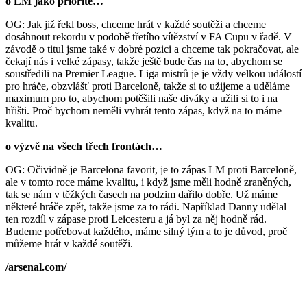
o LM jako prioritě…
OG: Jak již řekl boss, chceme hrát v každé soutěži a chceme
dosáhnout rekordu v podobě třetího vítězství v FA Cupu v řadě. V
závodě o titul jsme také v dobré pozici a chceme tak pokračovat, ale
čekají nás i velké zápasy, takže ještě bude čas na to, abychom se
soustředili na Premier League. Liga mistrů je je vždy velkou událostí
pro hráče, obzvlášť proti Barceloně, takže si to užijeme a uděláme
maximum pro to, abychom potěšili naše diváky a užili si to i na
hřišti. Proč bychom neměli vyhrát tento zápas, když na to máme
kvalitu.
o výzvě na všech třech frontách…
OG: Očividně je Barcelona favorit, je to zápas LM proti Barceloně,
ale v tomto roce máme kvalitu, i když jsme měli hodně zraněných,
tak se nám v těžkých časech na podzim dařilo dobře. Už máme
některé hráče zpět, takže jsme za to rádi. Například Danny udělal
ten rozdíl v zápase proti Leicesteru a já byl za něj hodně rád.
Budeme potřebovat každého, máme silný tým a to je důvod, proč
můžeme hrát v každé soutěži.
/arsenal.com/