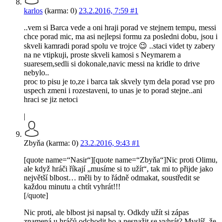
karlos
(karma: 0)
23.2.2016, 7:59
#1
..vem si Barca vede a oni hraji porad ve stejnem tempu, messi
chce porad mic, ma asi nejlepsi formu za posledni dobu, jsou i
skveli kamradi porad spolu ve trojce 😉 ..staci videt ty zabery
na ne vtipkuji, proste skveli kamosi s Neymarem a
suaresem,sedli si dokonale,navic messi na kridle to drive
nebylo..
proc to pisu je to,ze i barca tak skvely tym dela porad vse pro
uspech zmeni i rozestaveni, to unas je to porad stejne..ani
hraci se jiz netoci
|
Zbyňa (karma: 0)
23.2.2016, 9:43
#1
[quote name=“Nasir“][quote name=“Zbyňa“]Nic proti Olimu,
ale když hráči říkají „musíme si to užít“, tak mi to přijde jako
největší blbost… měli by to řádně odmakat, soustředit se
každou minutu a chtít vyhrát!!!
[/quote]
Nic proti, ale blbost jsi napsal ty. Odkdy užít si zápas
znamená u hráčů odchodit ho a nesnažit se vyhrát? Myslíš, že