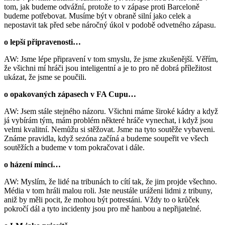
tom, jak budeme odvážní, protože to v zápase proti Barceloně
budeme potřebovat. Musíme být v obraně silní jako celek a
nepostavit tak před sebe náročný úkol v podobě odvetného zápasu.
o lepší připravenosti…
AW: Jsme lépe připravení v tom smyslu, že jsme zkušenější. Věřím,
že všichni mí hráči jsou inteligentní a je to pro ně dobrá příležitost
ukázat, že jsme se poučili.
o opakovaných zápasech v FA Cupu…
AW: Jsem stále stejného názoru. Všichni máme široké kádry a když
já vybírám tým, mám problém některé hráče vynechat, i když jsou
velmi kvalitní. Nemůžu si stěžovat. Jsme na tyto soutěže vybaveni.
Známe pravidla, když sezóna začíná a budeme soupeřit ve všech
soutěžích a budeme v tom pokračovat i dále.
o házení mincí…
AW: Myslím, že lidé na tribunách to cítí tak, že jim projde všechno.
Média v tom hráli malou roli. Jste neustále uráženi lidmi z tribuny,
aniž by měli pocit, že mohou být potrestáni. Vždy to o krůček
pokročí dál a tyto incidenty jsou pro mě hanbou a nepřijatelné.