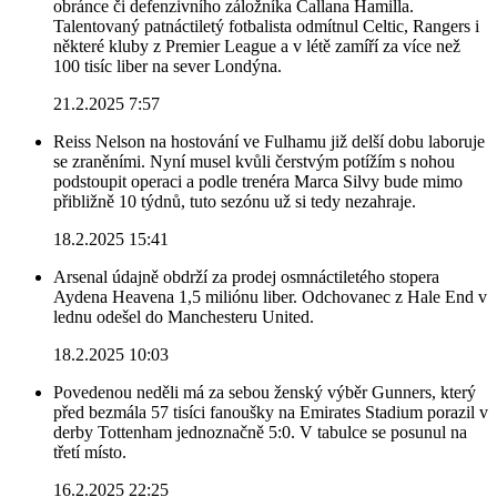
obránce či defenzivního záložníka Callana Hamilla.
Talentovaný patnáctiletý fotbalista odmítnul Celtic, Rangers i
některé kluby z Premier League a v létě zamíří za více než
100 tisíc liber na sever Londýna.
21.2.2025 7:57
Reiss Nelson na hostování ve Fulhamu již delší dobu laboruje
se zraněními. Nyní musel kvůli čerstvým potížím s nohou
podstoupit operaci a podle trenéra Marca Silvy bude mimo
přibližně 10 týdnů, tuto sezónu už si tedy nezahraje.
18.2.2025 15:41
Arsenal údajně obdrží za prodej osmnáctiletého stopera
Aydena Heavena 1,5 miliónu liber. Odchovanec z Hale End v
lednu odešel do Manchesteru United.
18.2.2025 10:03
Povedenou neděli má za sebou ženský výběr Gunners, který
před bezmála 57 tisíci fanoušky na Emirates Stadium porazil v
derby Tottenham jednoznačně 5:0. V tabulce se posunul na
třetí místo.
16.2.2025 22:25