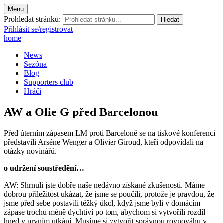
Menu
Prohledat stránku:
Přihlásit se/registrovat
home
News
Sezóna
Blog
Supporters club
Hráči
AW a Olie G před Barcelonou
Před úterním zápasem LM proti Barceloně se na tiskové konferenci
představili Arséne Wenger a Olivier Giroud, kteři odpovídali na
otázky novinářů.
o udržení soustředění…
AW: Shrnuli jste dobře naše nedávno získané zkušenosti. Máme
dobrou příležitost ukázat, že jsme se poučili, protože je pravdou, že
jsme před sebe postavili těžký úkol, když jsme byli v domácím
zápase trochu méně dychtiví po tom, abychom si vytvořili rozdíl
hned v prvním utkání. Musíme si vytvořit správnou rovnováhu v