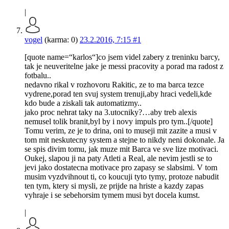
|
vogel
(karma: 0)
23.2.2016, 7:15
#1
[quote name=“karlos“]co jsem videl zabery z treninku barcy,
tak je neuveritelne jake je messi pracovity a porad ma radost z
fotbalu..
nedavno rikal v rozhovoru Rakitic, ze to ma barca tezce
vydrene,porad ten svuj system trenuji,aby hraci vedeli,kde
kdo bude a ziskali tak automatizmy..
jako proc nehrat taky na 3.utocniky?…aby treb alexis
nemusel tolik branit,byl by i novy impuls pro tym..[/quote]
Tomu verim, ze je to drina, oni to museji mit zazite a musi v
tom mit neskutecny system a stejne to nikdy neni dokonale. Ja
se spis divim tomu, jak muze mit Barca ve sve lize motivaci.
Oukej, slapou ji na paty Atleti a Real, ale nevim jestli se to
jevi jako dostatecna motivace pro zapasy se slabsimi. V tom
musim vyzdvihnout ti, co koucuji tyto tymy, protoze nabudit
ten tym, ktery si mysli, ze prijde na hriste a kazdy zapas
vyhraje i se sebehorsim tymem musi byt docela kumst.
|