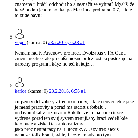
znamená u hráčů odchodit ho a nesnažit se vyhrát? Myslíš, že
když budou jenom koukat po Messim a prohrajou 0:7, tak je
to bude bavit?
|
vogel
(karma: 0)
23.2.2016, 6:28
#1
Nemam rad ty Arsenovy protireci. Dvojzapas v FA Cupu
zmenit nechce, ale pri další mozne prilezitosti si postezuje na
narocny program i kdyz ho ted kvituje…
|
karlos
(karma: 0)
23.2.2016, 6:56
#1
co jsem videl zabery z treninku barcy, tak je neuveritelne jake
je messi pracovity a porad ma radost z fotbalu..
nedavno rikal v rozhovoru Rakitic, ze to ma barca tezce
vydrene,porad ten svuj system trenuji,aby hraci vedeli,kde
kdo bude a ziskali tak automatizmy..
jako proc nehrat taky na 3.utocniky?…aby treb alexis
nemusel tolik branit,byl by i novy impuls pro tym..