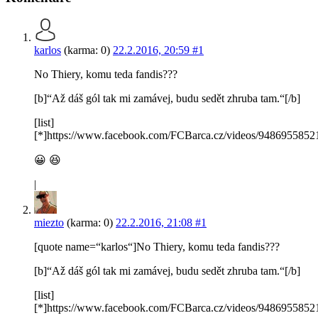
karlos
(karma: 0)
22.2.2016, 20:59
#1
No Thiery, komu teda fandis???
[b]“Až dáš gól tak mi zamávej, budu sedět zhruba tam.“[/b]
[list]
[*]https://www.facebook.com/FCBarca.cz/videos/948695585213
😀 😆
|
miezto
(karma: 0)
22.2.2016, 21:08
#1
[quote name=“karlos“]No Thiery, komu teda fandis???
[b]“Až dáš gól tak mi zamávej, budu sedět zhruba tam.“[/b]
[list]
[*]https://www.facebook.com/FCBarca.cz/videos/948695585213