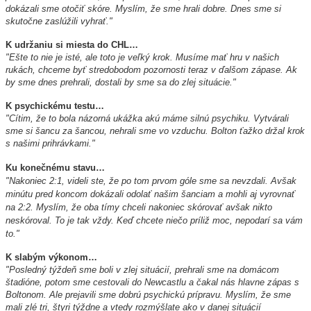
dokázali sme otočiť skóre. Myslím, že sme hrali dobre. Dnes sme si
skutočne zaslúžili vyhrať."
K udržaniu si miesta do CHL…
"Ešte to nie je isté, ale toto je veľký krok. Musíme mať hru v našich
rukách, chceme byť stredobodom pozornosti teraz v ďalšom zápase. Ak
by sme dnes prehrali, dostali by sme sa do zlej situácie."
K psychickému testu…
"Cítim, že to bola názorná ukážka akú máme silnú psychiku. Vytvárali
sme si šancu za šancou, nehrali sme vo vzduchu. Bolton ťažko držal krok
s našimi prihrávkami."
Ku konečnému stavu…
"Nakoniec 2:1, videli ste, že po tom prvom góle sme sa nevzdali. Avšak
minútu pred koncom dokázali odolať našim šanciam a mohli aj vyrovnať
na 2:2. Myslím, že oba tímy chceli nakoniec skórovať avšak nikto
neskóroval. To je tak vždy. Keď chcete niečo príliž moc, nepodarí sa vám
to."
K slabým výkonom…
"Posledný týždeň sme boli v zlej situácií, prehrali sme na domácom
štadióne, potom sme cestovali do Newcastlu a čakal nás hlavne zápas s
Boltonom. Ale prejavili sme dobrú psychickú prípravu. Myslím, že sme
mali zlé tri, štyri týždne a vtedy rozmýšlate ako v danej situácií