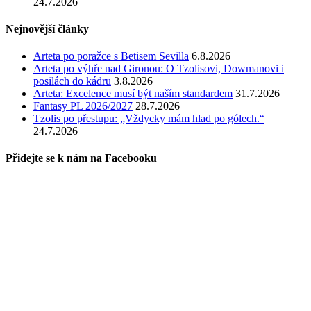
24.7.2026
Nejnovější články
Arteta po poražce s Betisem Sevilla
6.8.2026
Arteta po výhře nad Gironou: O Tzolisovi, Dowmanovi i
posilách do kádru
3.8.2026
Arteta: Excelence musí být naším standardem
31.7.2026
Fantasy PL 2026/2027
28.7.2026
Tzolis po přestupu: „Vždycky mám hlad po gólech.“
24.7.2026
Přidejte se k nám na Facebooku