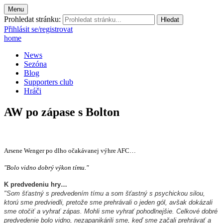
Menu
Prohledat stránku:
Přihlásit se/registrovat
home
News
Sezóna
Blog
Supporters club
Hráči
AW po zápase s Bolton
Arsene Wenger po dlho očakávanej výhre AFC…
"Bolo vidno dobrý výkon tímu."
K predvedeniu hry…
"Som šťastný s predvedením tímu a som šťastný s psychickou silou,
ktorú sme predviedli, pretože sme prehrávali o jeden gól, avšak dokázali
sme otočiť a vyhrať zápas. Mohli sme vyhrať pohodlnejšie. Celkové dobré
predvedenie bolo vidno, nezapanikárili sme, keď sme začali prehrávať a