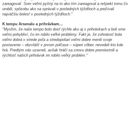
zareagovať. Som veľmi pyšný na to ako tím zareagoval a rešpekt tomu čo
urobili, spôsobu ako sa správali v posledných týždňoch a prežívali
najväčšiu bolesť v posledných týždňoch."
K tempu Arsenalu a prihrávkam…
"Myslím, že naše tempo bolo dosť rýchle ako aj v prihrávkach a boli sme
veľmi pohybliví, čo im robilo veľké problémy. Fakt je, že zohratosť bola
veľmi dobrá v strede poľa a stredopoliari veľmi dobre menili svoje
postavenie – obzvlášť v prvom polčase – súperi vôbec nevedeli kto kde
hrá. Predtým nás uzavreli, avšak hráči sa znovu dobre premiestnili a
rýchlosť našich prihrávok im robilo veľký problém."