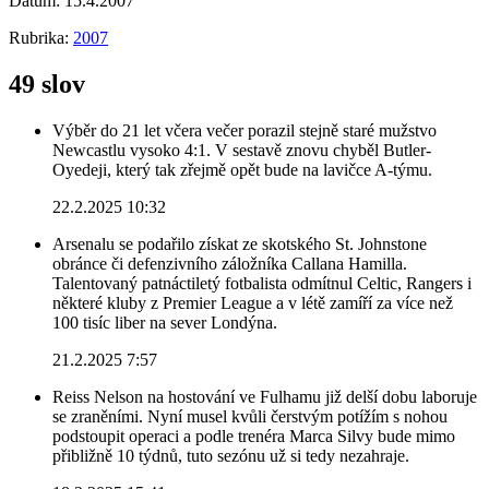
Datum:
15.4.2007
Rubrika:
2007
49 slov
Výběr do 21 let včera večer porazil stejně staré mužstvo
Newcastlu vysoko 4:1. V sestavě znovu chyběl Butler-
Oyedeji, který tak zřejmě opět bude na lavičce A-týmu.
22.2.2025 10:32
Arsenalu se podařilo získat ze skotského St. Johnstone
obránce či defenzivního záložníka Callana Hamilla.
Talentovaný patnáctiletý fotbalista odmítnul Celtic, Rangers i
některé kluby z Premier League a v létě zamíří za více než
100 tisíc liber na sever Londýna.
21.2.2025 7:57
Reiss Nelson na hostování ve Fulhamu již delší dobu laboruje
se zraněními. Nyní musel kvůli čerstvým potížím s nohou
podstoupit operaci a podle trenéra Marca Silvy bude mimo
přibližně 10 týdnů, tuto sezónu už si tedy nezahraje.