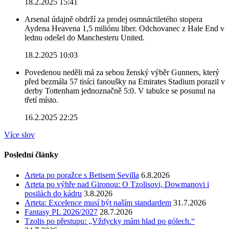
18.2.2025 15:41
Arsenal údajně obdrží za prodej osmnáctiletého stopera
Aydena Heavena 1,5 miliónu liber. Odchovanec z Hale End v
lednu odešel do Manchesteru United.
18.2.2025 10:03
Povedenou neděli má za sebou ženský výběr Gunners, který
před bezmála 57 tisíci fanoušky na Emirates Stadium porazil v
derby Tottenham jednoznačně 5:0. V tabulce se posunul na
třetí místo.
16.2.2025 22:25
Více slov
Poslední články
Arteta po poražce s Betisem Sevilla
6.8.2026
Arteta po výhře nad Gironou: O Tzolisovi, Dowmanovi i
posilách do kádru
3.8.2026
Arteta: Excelence musí být naším standardem
31.7.2026
Fantasy PL 2026/2027
28.7.2026
Tzolis po přestupu: „Vždycky mám hlad po gólech.“