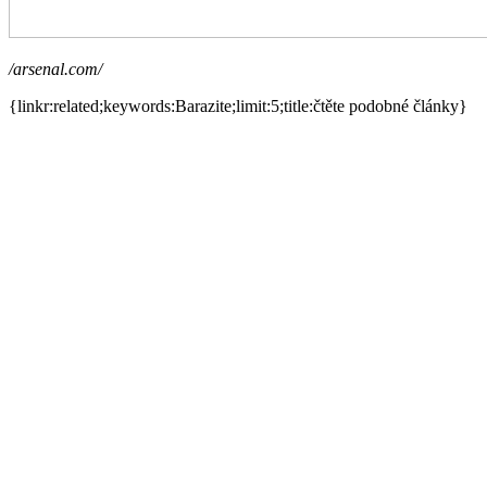
/arsenal.com/
{linkr:related;keywords:Barazite;limit:5;title:čtěte podobné články}