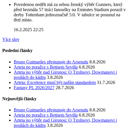
Povedenou neděli má za sebou ženský výběr Gunners, který
před bezmála 57 tisíci fanoušky na Emirates Stadium porazil v
derby Tottenham jednoznačně 5:0. V tabulce se posunul na
třetí místo.
16.2.2025 22:25
Více slov
Poslední články
Bruno Guimarães přestupuje do Arsenalu
8.8.2026
Arteta po poražce s Betisem Sevilla
6.8.2026
Arteta po výhře nad Gironou: O Tzolisovi, Dowmanovi i
posilách do kádru
3.8.2026
Arteta: Excelence musí být naším standardem
31.7.2026
Fantasy PL 2026/2027
28.7.2026
Nejnovější články
Bruno Guimarães přestupuje do Arsenalu
8.8.2026
Arteta po poražce s Betisem Sevilla
6.8.2026
Arteta po výhře nad Gironou: O Tzolisovi, Dowmanovi i
posilách do kádru
3.8.2026