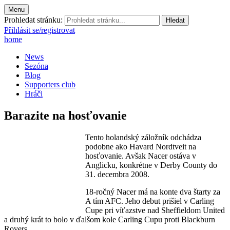
Menu
Prohledat stránku:
Přihlásit se/registrovat
home
News
Sezóna
Blog
Supporters club
Hráči
Barazite na hosťovanie
Tento holandský záložník odchádza
podobne ako Havard Nordtveit na
hosťovanie. Avšak Nacer ostáva v
Anglicku, konkrétne v Derby County do
31. decembra 2008.
18-ročný Nacer má na konte dva štarty za
A tím AFC. Jeho debut prišiel v Carling
Cupe pri víťazstve nad Sheffieldom United
a druhý krát to bolo v ďalšom kole Carling Cupu proti Blackburn
Rovers.