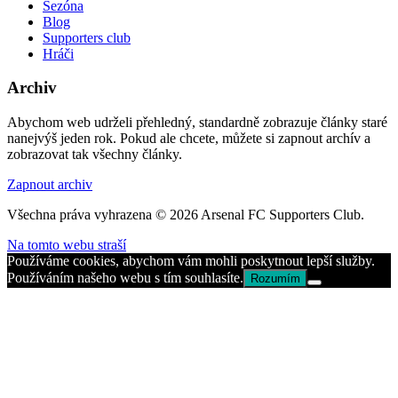
Sezóna
Blog
Supporters club
Hráči
Archiv
Abychom web udrželi přehledný, standardně zobrazuje články staré
nanejvýš jeden rok. Pokud ale chcete, můžete si zapnout archív a
zobrazovat tak všechny články.
Zapnout archiv
Všechna práva vyhrazena © 2026 Arsenal FC Supporters Club.
Na tomto webu straší
Používáme cookies, abychom vám mohli poskytnout lepší služby.
Používáním našeho webu s tím souhlasíte.
Rozumím