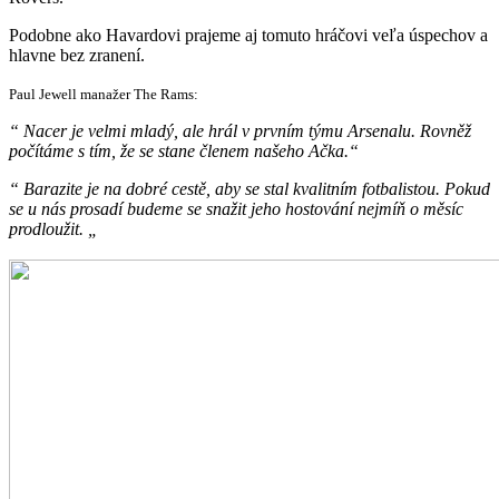
Podobne ako Havardovi prajeme aj tomuto hráčovi veľa úspechov a
hlavne bez zranení.
Paul Jewell manažer The Rams:
“ Nacer je velmi mladý, ale hrál v prvním týmu Arsenalu. Rovněž
počítáme s tím, že se stane členem našeho Ačka.“
“ Barazite je na dobré cestě, aby se stal kvalitním fotbalistou. Pokud
se u nás prosadí budeme se snažit jeho hostování nejmíň o měsíc
prodloužit. „