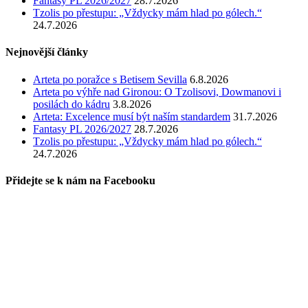
Fantasy PL 2026/2027
28.7.2026
Tzolis po přestupu: „Vždycky mám hlad po gólech.“
24.7.2026
Nejnovější články
Arteta po poražce s Betisem Sevilla
6.8.2026
Arteta po výhře nad Gironou: O Tzolisovi, Dowmanovi i
posilách do kádru
3.8.2026
Arteta: Excelence musí být naším standardem
31.7.2026
Fantasy PL 2026/2027
28.7.2026
Tzolis po přestupu: „Vždycky mám hlad po gólech.“
24.7.2026
Přidejte se k nám na Facebooku