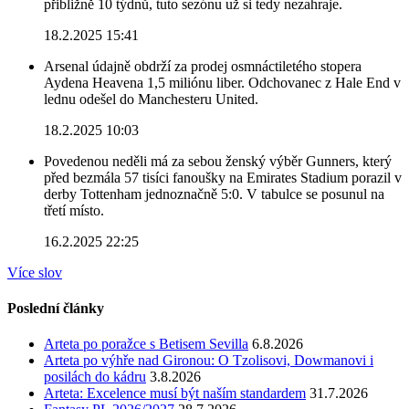
přibližně 10 týdnů, tuto sezónu už si tedy nezahraje.
18.2.2025 15:41
Arsenal údajně obdrží za prodej osmnáctiletého stopera
Aydena Heavena 1,5 miliónu liber. Odchovanec z Hale End v
lednu odešel do Manchesteru United.
18.2.2025 10:03
Povedenou neděli má za sebou ženský výběr Gunners, který
před bezmála 57 tisíci fanoušky na Emirates Stadium porazil v
derby Tottenham jednoznačně 5:0. V tabulce se posunul na
třetí místo.
16.2.2025 22:25
Více slov
Poslední články
Arteta po poražce s Betisem Sevilla
6.8.2026
Arteta po výhře nad Gironou: O Tzolisovi, Dowmanovi i
posilách do kádru
3.8.2026
Arteta: Excelence musí být naším standardem
31.7.2026