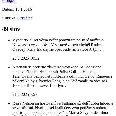
Pronger
Datum:
18.1.2016
Rubrika:
Oficiálně
49 slov
Výběr do 21 let včera večer porazil stejně staré mužstvo
Newcastlu vysoko 4:1. V sestavě znovu chyběl Butler-
Oyedeji, který tak zřejmě opět bude na lavičce A-týmu.
22.2.2025 10:32
Arsenalu se podařilo získat ze skotského St. Johnstone
obránce či defenzivního záložníka Callana Hamilla.
Talentovaný patnáctiletý fotbalista odmítnul Celtic, Rangers i
některé kluby z Premier League a v létě zamíří za více než
100 tisíc liber na sever Londýna.
21.2.2025 7:57
Reiss Nelson na hostování ve Fulhamu již delší dobu laboruje
se zraněními. Nyní musel kvůli čerstvým potížím s nohou
podstoupit operaci a podle trenéra Marca Silvy bude mimo