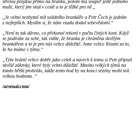
střelou projdou přímo na branku, potom má soupeř ještě jednoho
muže, který jim stojí v cestě a to je těžké pro ně.
„
,,Je velmi nezbytné mít solidního brankáře a Petr Čech je jedním
z nejlepších. Myslím si, že nám vzadu dodal sebevědomí.“
„Není to tak dávno, co překonal rekord v počtu čistých kont. Když
se podíváte za sebe, tak vidíte, že branka je chráněna skvělým
brankářem a to je pro nás velice důležité. Jsme velice šťastní za to,
že ho máme v týmu.“
„Tým bránil velice dobře jako celek a navrch k tomu si Petr připsal
skvělé zákroky, které byly velmi důležité. Mnoho velkých týmů na
tomto hřišti prohrálo, takže tento bod by na konci sezóny mohl mít
velkou hodnotu .“
/arsenal.com/