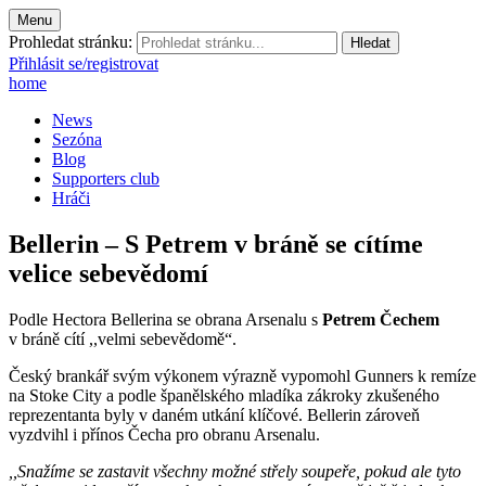
Menu
Prohledat stránku:
Přihlásit se/registrovat
home
News
Sezóna
Blog
Supporters club
Hráči
Bellerin – S Petrem v bráně se cítíme
velice sebevědomí
Podle Hectora Bellerina se obrana Arsenalu s
Petrem Čechem
v bráně cítí ,,velmi sebevědomě“.
Český brankář svým výkonem výrazně vypomohl Gunners k remíze
na Stoke City a podle španělského mladíka zákroky zkušeného
reprezentanta byly v daném utkání klíčové. Bellerin zároveň
vyzdvihl i přínos Čecha pro obranu Arsenalu.
,,Snažíme se zastavit všechny možné střely soupeře, pokud ale tyto