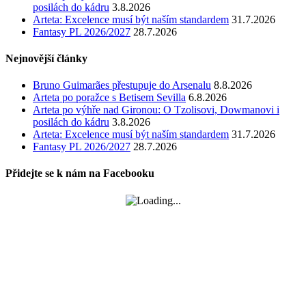
posilách do kádru
3.8.2026
Arteta: Excelence musí být naším standardem
31.7.2026
Fantasy PL 2026/2027
28.7.2026
Nejnovější články
Bruno Guimarães přestupuje do Arsenalu
8.8.2026
Arteta po poražce s Betisem Sevilla
6.8.2026
Arteta po výhře nad Gironou: O Tzolisovi, Dowmanovi i
posilách do kádru
3.8.2026
Arteta: Excelence musí být naším standardem
31.7.2026
Fantasy PL 2026/2027
28.7.2026
Přidejte se k nám na Facebooku