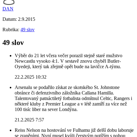
DAN
Datum:
2.9.2015
Rubrika:
49 slov
49 slov
Výběr do 21 let včera večer porazil stejně staré mužstvo
Newcastlu vysoko 4:1. V sestavě znovu chyběl Butler-
Oyedeji, který tak zřejmě opět bude na lavičce A-týmu.
22.2.2025 10:32
Arsenalu se podařilo získat ze skotského St. Johnstone
obránce či defenzivního záložníka Callana Hamilla.
Talentovaný patnáctiletý fotbalista odmítnul Celtic, Rangers i
některé kluby z Premier League a v létě zamíří za více než
100 tisíc liber na sever Londýna.
21.2.2025 7:57
Reiss Nelson na hostování ve Fulhamu již delší dobu laboruje
se zraněními. Nyní musel kvůli čerstvým potížím s nohou