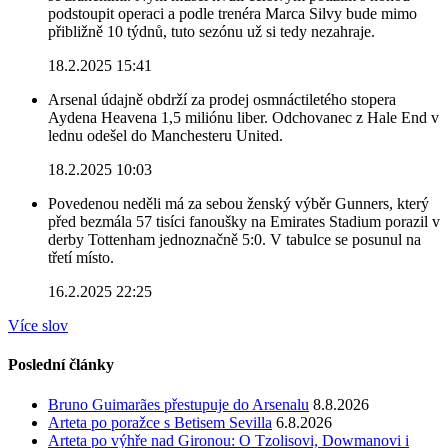
podstoupit operaci a podle trenéra Marca Silvy bude mimo
přibližně 10 týdnů, tuto sezónu už si tedy nezahraje.
18.2.2025 15:41
Arsenal údajně obdrží za prodej osmnáctiletého stopera
Aydena Heavena 1,5 miliónu liber. Odchovanec z Hale End v
lednu odešel do Manchesteru United.
18.2.2025 10:03
Povedenou neděli má za sebou ženský výběr Gunners, který
před bezmála 57 tisíci fanoušky na Emirates Stadium porazil v
derby Tottenham jednoznačně 5:0. V tabulce se posunul na
třetí místo.
16.2.2025 22:25
Více slov
Poslední články
Bruno Guimarães přestupuje do Arsenalu
8.8.2026
Arteta po poražce s Betisem Sevilla
6.8.2026
Arteta po výhře nad Gironou: O Tzolisovi, Dowmanovi i