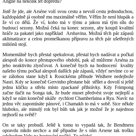
Anglie na několik let dopředu?
Jistě že jde, ale Arséne volí svou cestu a nevolí cestu jednoduchou,
každopádně já osobně mu maximálně věřím. Věřím že není hlupák a
že ví co dělá. Že ví, koho má v týmu a jakou má tým sílu do
budoucí sezony. Možná čeká na konec sezony, aby koupil kvalitní
hráče za pakatel jako například Arshavina. Možná těch pár zápasů
aklimatizace a celou promeškanou přípravu za těch pár ušetřených
miliónů stojí.
Momentálně bych přestal spekulovat, přestal bych nadávat a počkal
alespoň do konce přestupového období, pak až můžeme Arséna za
jeho neaktivitu zlynčovat. A konečně bych na hodnocení kvality
našeho týmu počkal alespoň dalších pár zápasů, vždyť nevíme co se
se zálohou stane když k Rosickému přibude Wislhere nedejbože
Nasri. Kdy se konečně Gervinho přestane bát střílet a dovolí si ještě
jednu kličku a střelu místo zpackané přihrávky. Kdy Frimpong
začne tlačit na Songa tak, že bude muset předvést svoje nejlepší a
když se nám konečně ukáže rychlost Chamberlaina a Rya. Navíc na
jednu věc zapomínáte pánové, i Chamakh to má v sobě. Sice někde
hluboko, ale minulý rok byl bůh tak jak je možné že je najednou
nejhorší na světě?
On se taky probudí. Ještě k tomu to vypadá tak, že Bendtnera
opravdu nikdo nechce a mě připadne že s ním Arsene tak trošku
odchodem Vely na hostování počítá. To půjde!