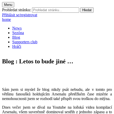
Menu
Prohledat stránku:
Přihlásit se/registrovat
home
News
Sezóna
Blog
Supporters club
Hráči
Blog : Letos to bude jiné …
Sám jsem si myslel že blog nikdy psát nebudu, ale v tomto pro
většinu fanoušků holdujícím Arsenalu přetěžkém čase mizérie a
nemohoucnosti jsem se rozhodl také přispět svou troškou do mlýna.
Dnes večer jsem se díval na Youtube na loňská videa kompilací
Arsenalu, všem suverénně dominoval sestřih z jednoho zápasu a to