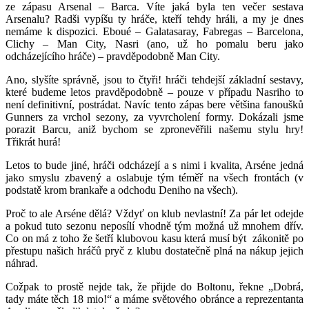
ze zápasu Arsenal – Barca. Víte jaká byla ten večer sestava
Arsenalu? Radši vypíšu ty hráče, kteří tehdy hráli, a my je dnes
nemáme k dispozici. Eboué – Galatasaray, Fabregas – Barcelona,
Clichy – Man City, Nasri (ano, už ho pomalu beru jako
odcházejícího hráče) – pravděpodobně Man City.
Ano, slyšíte správně, jsou to čtyři! hráči tehdejší základní sestavy,
které budeme letos pravděpodobně – pouze v případu Nasriho to
není definitivní, postrádat. Navíc tento zápas bere většina fanoušků
Gunners za vrchol sezony, za vyvrcholení formy. Dokázali jsme
porazit Barcu, aniž bychom se zpronevěřili našemu stylu hry!
Třikrát hurá!
Letos to bude jiné, hráči odcházejí a s nimi i kvalita, Arséne jedná
jako smyslu zbavený a oslabuje tým téměř na všech frontách (v
podstatě krom brankaře a odchodu Deniho na všech).
Proč to ale Arséne dělá? Vždyť on klub nevlastní! Za pár let odejde
a pokud tuto sezonu neposílí vhodně tým možná už mnohem dřív.
Co on má z toho že šetří klubovou kasu která musí být zákonitě po
přestupu našich hráčů pryč z klubu dostatečně plná na nákup jejich
náhrad.
Cožpak to prostě nejde tak, že přijde do Boltonu, řekne „Dobrá,
tady máte těch 18 mio!“ a máme světového obránce a reprezentanta