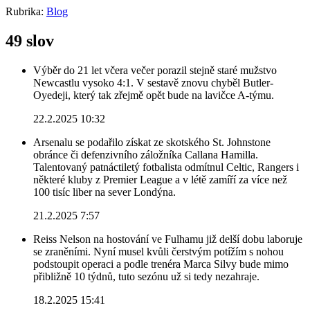
Rubrika:
Blog
49 slov
Výběr do 21 let včera večer porazil stejně staré mužstvo
Newcastlu vysoko 4:1. V sestavě znovu chyběl Butler-
Oyedeji, který tak zřejmě opět bude na lavičce A-týmu.
22.2.2025 10:32
Arsenalu se podařilo získat ze skotského St. Johnstone
obránce či defenzivního záložníka Callana Hamilla.
Talentovaný patnáctiletý fotbalista odmítnul Celtic, Rangers i
některé kluby z Premier League a v létě zamíří za více než
100 tisíc liber na sever Londýna.
21.2.2025 7:57
Reiss Nelson na hostování ve Fulhamu již delší dobu laboruje
se zraněními. Nyní musel kvůli čerstvým potížím s nohou
podstoupit operaci a podle trenéra Marca Silvy bude mimo
přibližně 10 týdnů, tuto sezónu už si tedy nezahraje.
18.2.2025 15:41