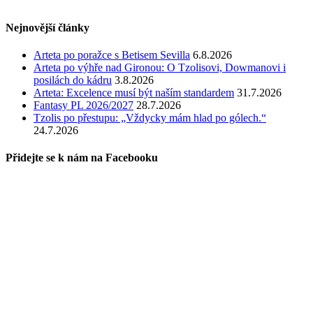
Nejnovější články
Arteta po poražce s Betisem Sevilla
6.8.2026
Arteta po výhře nad Gironou: O Tzolisovi, Dowmanovi i
posilách do kádru
3.8.2026
Arteta: Excelence musí být naším standardem
31.7.2026
Fantasy PL 2026/2027
28.7.2026
Tzolis po přestupu: „Vždycky mám hlad po gólech.“
24.7.2026
Přidejte se k nám na Facebooku