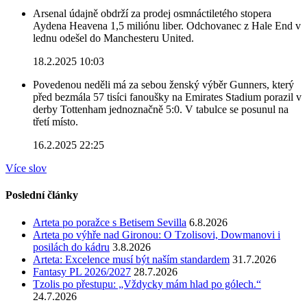
Arsenal údajně obdrží za prodej osmnáctiletého stopera
Aydena Heavena 1,5 miliónu liber. Odchovanec z Hale End v
lednu odešel do Manchesteru United.
18.2.2025 10:03
Povedenou neděli má za sebou ženský výběr Gunners, který
před bezmála 57 tisíci fanoušky na Emirates Stadium porazil v
derby Tottenham jednoznačně 5:0. V tabulce se posunul na
třetí místo.
16.2.2025 22:25
Více slov
Poslední články
Arteta po poražce s Betisem Sevilla
6.8.2026
Arteta po výhře nad Gironou: O Tzolisovi, Dowmanovi i
posilách do kádru
3.8.2026
Arteta: Excelence musí být naším standardem
31.7.2026
Fantasy PL 2026/2027
28.7.2026
Tzolis po přestupu: „Vždycky mám hlad po gólech.“
24.7.2026