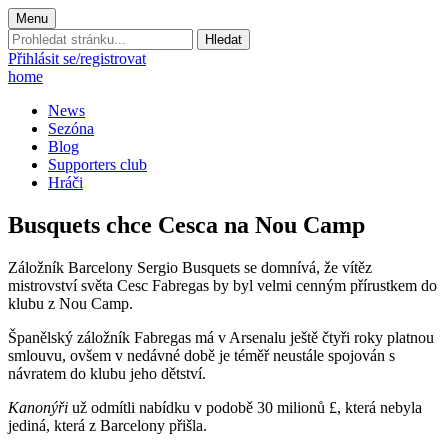
Menu
Prohledat
stránku:
Přihlásit se/registrovat
home
News
Sezóna
Blog
Supporters club
Hráči
Busquets chce Cesca na Nou Camp
Záložník Barcelony Sergio Busquets se domnívá, že vítěz
mistrovství světa Cesc Fabregas by byl velmi cenným přírustkem do
klubu z Nou Camp.
Španělský záložník Fabregas má v Arsenalu ještě čtyři roky platnou
smlouvu, ovšem v nedávné době je téměř neustále spojován s
návratem do klubu jeho dětství.
Kanonýři
už odmítli nabídku v podobě 30 milionů £, která nebyla
jediná, která z Barcelony přišla.