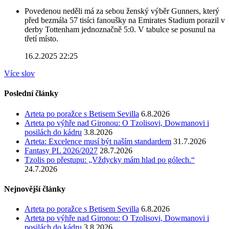
Povedenou neděli má za sebou ženský výběr Gunners, který
před bezmála 57 tisíci fanoušky na Emirates Stadium porazil v
derby Tottenham jednoznačně 5:0. V tabulce se posunul na
třetí místo.
16.2.2025 22:25
Více slov
Poslední články
Arteta po poražce s Betisem Sevilla
6.8.2026
Arteta po výhře nad Gironou: O Tzolisovi, Dowmanovi i
posilách do kádru
3.8.2026
Arteta: Excelence musí být naším standardem
31.7.2026
Fantasy PL 2026/2027
28.7.2026
Tzolis po přestupu: „Vždycky mám hlad po gólech.“
24.7.2026
Nejnovější články
Arteta po poražce s Betisem Sevilla
6.8.2026
Arteta po výhře nad Gironou: O Tzolisovi, Dowmanovi i
posilách do kádru
3.8.2026