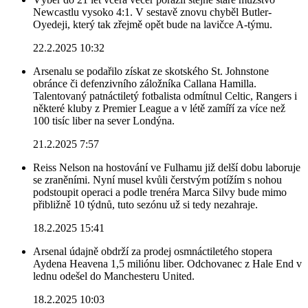
Newcastlu vysoko 4:1. V sestavě znovu chyběl Butler-
Oyedeji, který tak zřejmě opět bude na lavičce A-týmu.
22.2.2025 10:32
Arsenalu se podařilo získat ze skotského St. Johnstone
obránce či defenzivního záložníka Callana Hamilla.
Talentovaný patnáctiletý fotbalista odmítnul Celtic, Rangers i
některé kluby z Premier League a v létě zamíří za více než
100 tisíc liber na sever Londýna.
21.2.2025 7:57
Reiss Nelson na hostování ve Fulhamu již delší dobu laboruje
se zraněními. Nyní musel kvůli čerstvým potížím s nohou
podstoupit operaci a podle trenéra Marca Silvy bude mimo
přibližně 10 týdnů, tuto sezónu už si tedy nezahraje.
18.2.2025 15:41
Arsenal údajně obdrží za prodej osmnáctiletého stopera
Aydena Heavena 1,5 miliónu liber. Odchovanec z Hale End v
lednu odešel do Manchesteru United.
18.2.2025 10:03