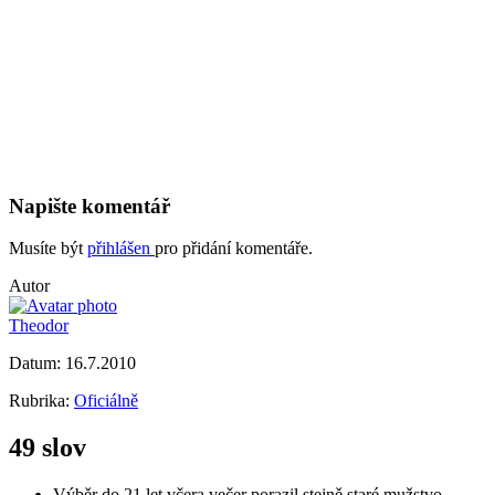
Napište komentář
Musíte být
přihlášen
pro přidání komentáře.
Autor
Theodor
Datum:
16.7.2010
Rubrika:
Oficiálně
49 slov
Výběr do 21 let včera večer porazil stejně staré mužstvo