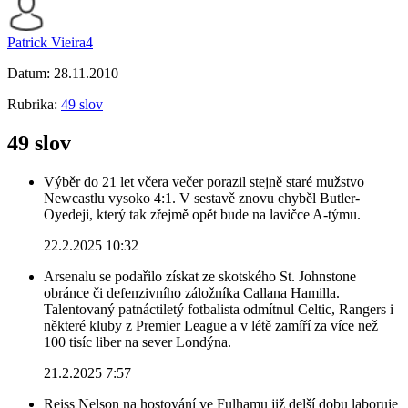
Patrick Vieira4
Datum:
28.11.2010
Rubrika:
49 slov
49 slov
Výběr do 21 let včera večer porazil stejně staré mužstvo
Newcastlu vysoko 4:1. V sestavě znovu chyběl Butler-
Oyedeji, který tak zřejmě opět bude na lavičce A-týmu.
22.2.2025 10:32
Arsenalu se podařilo získat ze skotského St. Johnstone
obránce či defenzivního záložníka Callana Hamilla.
Talentovaný patnáctiletý fotbalista odmítnul Celtic, Rangers i
některé kluby z Premier League a v létě zamíří za více než
100 tisíc liber na sever Londýna.
21.2.2025 7:57
Reiss Nelson na hostování ve Fulhamu již delší dobu laboruje