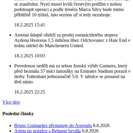
se zraněními. Nyní musel kvůli čerstvým potížím s nohou
podstoupit operaci a podle trenéra Marca Silvy bude mimo
přibližně 10 týdnů, tuto sezónu už si tedy nezahraje.
18.2.2025 15:41
Arsenal údajně obdrží za prodej osmnáctiletého stopera
Aydena Heavena 1,5 miliónu liber. Odchovanec z Hale End v
lednu odešel do Manchesteru United.
18.2.2025 10:03
Povedenou neděli má za sebou ženský výběr Gunners, který
před bezmála 57 tisíci fanoušky na Emirates Stadium porazil v
derby Tottenham jednoznačně 5:0. V tabulce se posunul na
třetí místo.
16.2.2025 22:25
Více slov
Poslední články
Bruno Guimarães přestupuje do Arsenalu
8.8.2026
Arteta po poražce s Betisem Sevilla
6.8.2026