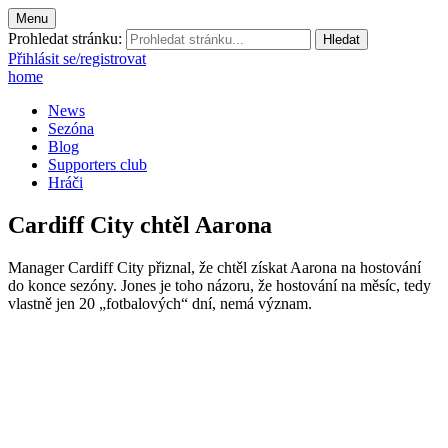
Menu
Prohledat stránku:
Přihlásit se/registrovat
home
News
Sezóna
Blog
Supporters club
Hráči
Cardiff City chtěl Aarona
Manager Cardiff City přiznal, že chtěl získat Aarona na hostování
do konce sezóny. Jones je toho názoru, že hostování na měsíc, tedy
vlastně jen 20 „fotbalových“ dní, nemá význam.