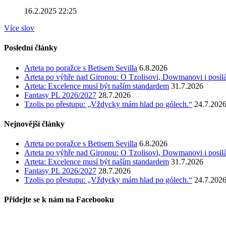
16.2.2025 22:25
Více slov
Poslední články
Arteta po poražce s Betisem Sevilla
6.8.2026
Arteta po výhře nad Gironou: O Tzolisovi, Dowmanovi i posil
Arteta: Excelence musí být naším standardem
31.7.2026
Fantasy PL 2026/2027
28.7.2026
Tzolis po přestupu: „Vždycky mám hlad po gólech.“
24.7.202
Nejnovější články
Arteta po poražce s Betisem Sevilla
6.8.2026
Arteta po výhře nad Gironou: O Tzolisovi, Dowmanovi i posil
Arteta: Excelence musí být naším standardem
31.7.2026
Fantasy PL 2026/2027
28.7.2026
Tzolis po přestupu: „Vždycky mám hlad po gólech.“
24.7.202
Přidejte se k nám na Facebooku