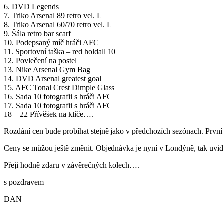
6. DVD Legends
7. Triko Arsenal 89 retro vel. L
8. Triko Arsenal 60/70 retro vel. L
9. Šála retro bar scarf
10. Podepsaný míč hráči AFC
11. Sportovní taška – red holdall 10
12. Povlečení na postel
13. Nike Arsenal Gym Bag
14. DVD Arsenal greatest goal
15. AFC Tonal Crest Dimple Glass
16. Sada 10 fotografii s hráči AFC
17. Sada 10 fotografii s hráči AFC
18 – 22 Přívěšek na klíče….
Rozdání cen bude probíhat stejně jako v předchozích sezónach. První 
Ceny se můžou ještě změnit. Objednávka je nyní v Londýně, tak uvid
Přeji hodně zdaru v závěrečných kolech….
s pozdravem
DAN