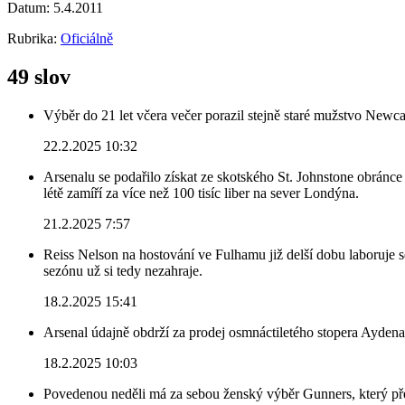
Datum:
5.4.2011
Rubrika:
Oficiálně
49 slov
Výběr do 21 let včera večer porazil stejně staré mužstvo Newca
22.2.2025 10:32
Arsenalu se podařilo získat ze skotského St. Johnstone obránce 
létě zamíří za více než 100 tisíc liber na sever Londýna.
21.2.2025 7:57
Reiss Nelson na hostování ve Fulhamu již delší dobu laboruje 
sezónu už si tedy nezahraje.
18.2.2025 15:41
Arsenal údajně obdrží za prodej osmnáctiletého stopera Ayden
18.2.2025 10:03
Povedenou neděli má za sebou ženský výběr Gunners, který před