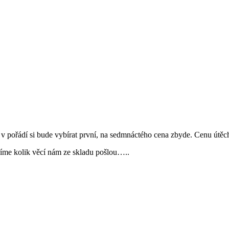
v pořádí si bude vybírat první, na sedmnáctého cena zbyde. Cenu útěchy
íme kolik věcí nám ze skladu pošlou…..