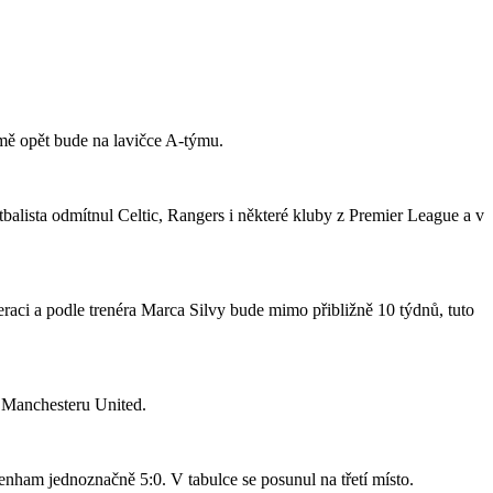
jmě opět bude na lavičce A-týmu.
tbalista odmítnul Celtic, Rangers i některé kluby z Premier League a v
raci a podle trenéra Marca Silvy bude mimo přibližně 10 týdnů, tuto
o Manchesteru United.
nham jednoznačně 5:0. V tabulce se posunul na třetí místo.