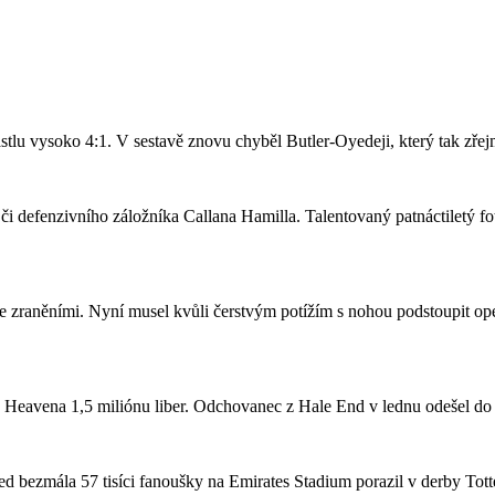
stlu vysoko 4:1. V sestavě znovu chyběl Butler-Oyedeji, který tak zře
či defenzivního záložníka Callana Hamilla. Talentovaný patnáctiletý fo
se zraněními. Nyní musel kvůli čerstvým potížím s nohou podstoupit ope
a Heavena 1,5 miliónu liber. Odchovanec z Hale End v lednu odešel d
 bezmála 57 tisíci fanoušky na Emirates Stadium porazil v derby Totte