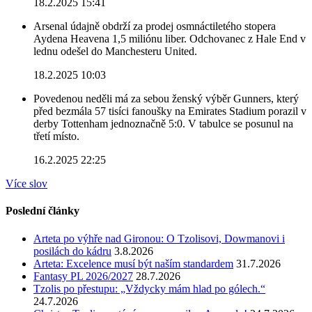
18.2.2025 15:41
Arsenal údajně obdrží za prodej osmnáctiletého stopera
Aydena Heavena 1,5 miliónu liber. Odchovanec z Hale End v
lednu odešel do Manchesteru United.
18.2.2025 10:03
Povedenou neděli má za sebou ženský výběr Gunners, který
před bezmála 57 tisíci fanoušky na Emirates Stadium porazil v
derby Tottenham jednoznačně 5:0. V tabulce se posunul na
třetí místo.
16.2.2025 22:25
Více slov
Poslední články
Arteta po výhře nad Gironou: O Tzolisovi, Dowmanovi i
posilách do kádru
3.8.2026
Arteta: Excelence musí být naším standardem
31.7.2026
Fantasy PL 2026/2027
28.7.2026
Tzolis po přestupu: „Vždycky mám hlad po gólech.“
24.7.2026