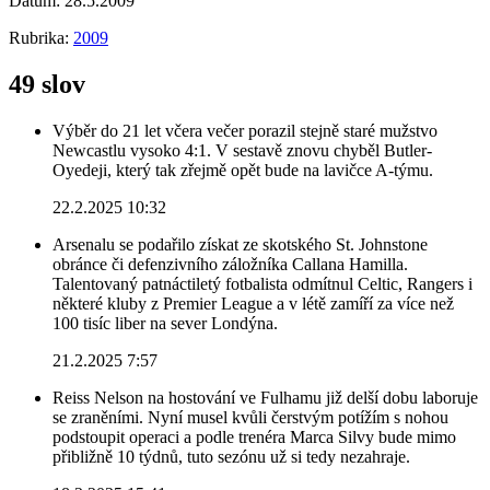
Datum:
28.5.2009
Rubrika:
2009
49 slov
Výběr do 21 let včera večer porazil stejně staré mužstvo
Newcastlu vysoko 4:1. V sestavě znovu chyběl Butler-
Oyedeji, který tak zřejmě opět bude na lavičce A-týmu.
22.2.2025 10:32
Arsenalu se podařilo získat ze skotského St. Johnstone
obránce či defenzivního záložníka Callana Hamilla.
Talentovaný patnáctiletý fotbalista odmítnul Celtic, Rangers i
některé kluby z Premier League a v létě zamíří za více než
100 tisíc liber na sever Londýna.
21.2.2025 7:57
Reiss Nelson na hostování ve Fulhamu již delší dobu laboruje
se zraněními. Nyní musel kvůli čerstvým potížím s nohou
podstoupit operaci a podle trenéra Marca Silvy bude mimo
přibližně 10 týdnů, tuto sezónu už si tedy nezahraje.