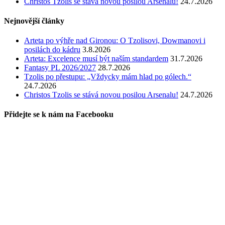
Christos Tzolis se stává novou posilou Arsenalu!
24.7.2026
Nejnovější články
Arteta po výhře nad Gironou: O Tzolisovi, Dowmanovi i
posilách do kádru
3.8.2026
Arteta: Excelence musí být naším standardem
31.7.2026
Fantasy PL 2026/2027
28.7.2026
Tzolis po přestupu: „Vždycky mám hlad po gólech.“
24.7.2026
Christos Tzolis se stává novou posilou Arsenalu!
24.7.2026
Přidejte se k nám na Facebooku