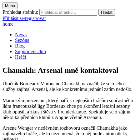
Menu
Prohledat stránku:
Přihlásit se/registrovat
home
News
Sezóna
Blog
Supporters club
Hráči
Chamakh: Arsenal mně kontaktoval
Útočník Bordeaux Marouane Chamakh naznačil, že se o jeho
služby zajímal Arsenal, ale ke konkretnímu jednání zatím nedošlo.
Marocký reprezentant, který patří k nejlepším hráčům součastného
lídra francouzské ligy Bordeaux chce po skončení letošní sezóny
klub opustit a zkusit štěstí v Premierleague. Spekuluje se o zájmu
několika předních klubů z Anglie včetně Arsenalu.
Arséne Wenger v nedávném rozhovoru označil Chamakha jako
zajímavého hráče, ale to neznamená, že o něj bude automaticky
usilovat.