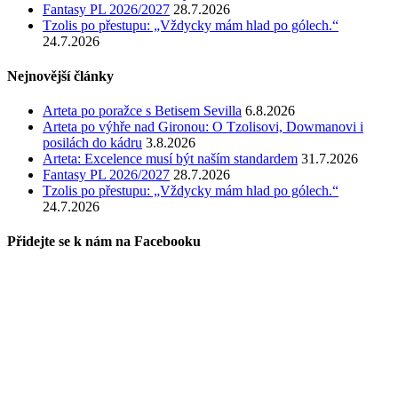
Fantasy PL 2026/2027
28.7.2026
Tzolis po přestupu: „Vždycky mám hlad po gólech.“
24.7.2026
Nejnovější články
Arteta po poražce s Betisem Sevilla
6.8.2026
Arteta po výhře nad Gironou: O Tzolisovi, Dowmanovi i
posilách do kádru
3.8.2026
Arteta: Excelence musí být naším standardem
31.7.2026
Fantasy PL 2026/2027
28.7.2026
Tzolis po přestupu: „Vždycky mám hlad po gólech.“
24.7.2026
Přidejte se k nám na Facebooku