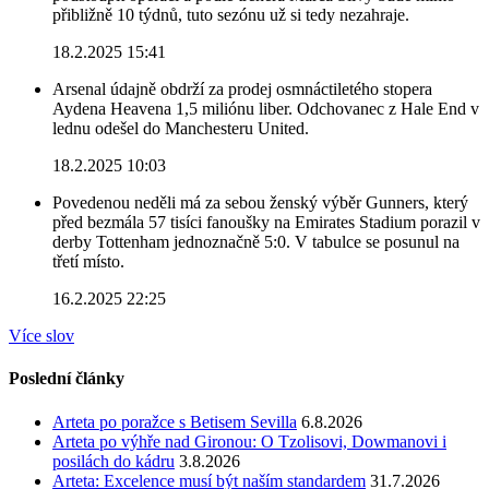
přibližně 10 týdnů, tuto sezónu už si tedy nezahraje.
18.2.2025 15:41
Arsenal údajně obdrží za prodej osmnáctiletého stopera
Aydena Heavena 1,5 miliónu liber. Odchovanec z Hale End v
lednu odešel do Manchesteru United.
18.2.2025 10:03
Povedenou neděli má za sebou ženský výběr Gunners, který
před bezmála 57 tisíci fanoušky na Emirates Stadium porazil v
derby Tottenham jednoznačně 5:0. V tabulce se posunul na
třetí místo.
16.2.2025 22:25
Více slov
Poslední články
Arteta po poražce s Betisem Sevilla
6.8.2026
Arteta po výhře nad Gironou: O Tzolisovi, Dowmanovi i
posilách do kádru
3.8.2026
Arteta: Excelence musí být naším standardem
31.7.2026