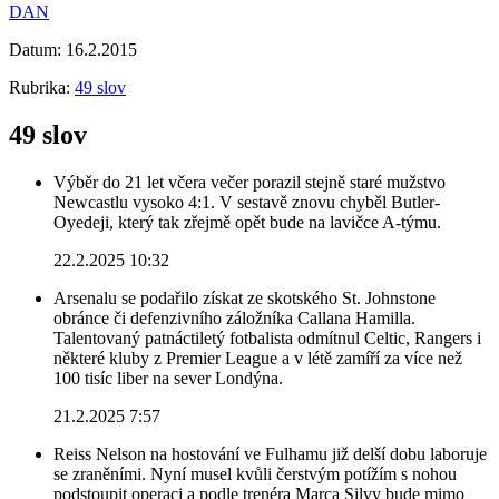
DAN
Datum:
16.2.2015
Rubrika:
49 slov
49 slov
Výběr do 21 let včera večer porazil stejně staré mužstvo
Newcastlu vysoko 4:1. V sestavě znovu chyběl Butler-
Oyedeji, který tak zřejmě opět bude na lavičce A-týmu.
22.2.2025 10:32
Arsenalu se podařilo získat ze skotského St. Johnstone
obránce či defenzivního záložníka Callana Hamilla.
Talentovaný patnáctiletý fotbalista odmítnul Celtic, Rangers i
některé kluby z Premier League a v létě zamíří za více než
100 tisíc liber na sever Londýna.
21.2.2025 7:57
Reiss Nelson na hostování ve Fulhamu již delší dobu laboruje
se zraněními. Nyní musel kvůli čerstvým potížím s nohou
podstoupit operaci a podle trenéra Marca Silvy bude mimo