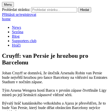
Menu
Prohledat stránku:
Přihlásit se/registrovat
home
News
Sezóna
Blog
Supporters club
Hráči
Cruyff: van Persie je hrozbou pro
Barcelonu
Johan Cruyff se domnívá, že útočník Arsenalu Robin van Persie
bude největší hrozbou pro šance Barcelony na vítězství na Emirates
Stadium v nočním zápase.
Tým Arsena Wengera hostí Barcu v prvním zápase čtvrtfinále Ligy
mistrů po její šestnácti zápasové vítězné sérii.
Bývalý hráč katalánského velkoklubu a Ajaxu je přesvědčen, že to
bude Van Persie, který bude dělat obráncům Barcelony nejvíce