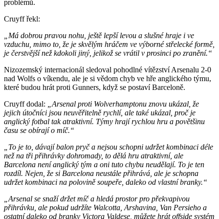
problémů.
Cruyff řekl:
„Má dobrou pravou nohu, ještě lepší levou a slušné hraje i ve
vzduchu, mimo to, že je skvělým hráčem ve výborné střelecké formě,
je čerstvější než kdokoli jiný, jelikož se vrátil v prosinci po zranění.“
Nizozemský internacionál sledoval pohodlné vítězství Arsenalu 2-0
nad Wolfs o víkendu, ale je si vědom chyb ve hře anglického týmu,
které budou hrát proti Gunners, když se postaví Barceloně.
Cruyff dodal:
„Arsenal proti Wolverhamptonu znovu ukázal, že
jejich útočníci jsou neuvěřitelně rychlí, ale také ukázal, proč je
anglický fotbal tak atraktivní. Týmy hrají rychlou hru a povětšinu
času se obírají o míč.“
„To je to, dávají balon pryč a nejsou schopni udržet kombinaci déle
než na tři přihrávky dohromady, to dělá hru atraktivní, ale
Barcelona není anglický tým a oni tuto chybu neudělají. To je ten
rozdíl. Nejen, že si Barcelona neustále přihrává, ale je schopna
udržet kombinaci na polovině soupeře, daleko od vlastní branky.“
„Arsenal se snaží držet míč a hledá prostor pro překvapivou
přihrávku, ale pokud udržíte Walcotta, Arshavina, Van Persieho a
ostatní daleko od branky Victora Valdese, můžete hrát offside systém