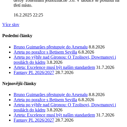
derby Tottenham jednoznačně 5:0. V tabulce se posunul na
třetí místo.
16.2.2025 22:25
Více slov
Poslední články
Bruno Guimarães přestupuje do Arsenalu
8.8.2026
Arteta po poražce s Betisem Sevilla
6.8.2026
Arteta po výhře nad Gironou: O Tzolisovi, Dowmanovi i
posilách do kádru
3.8.2026
Arteta: Excelence musí být naším standardem
31.7.2026
Fantasy PL 2026/2027
28.7.2026
Nejnovější články
Bruno Guimarães přestupuje do Arsenalu
8.8.2026
Arteta po poražce s Betisem Sevilla
6.8.2026
Arteta po výhře nad Gironou: O Tzolisovi, Dowmanovi i
posilách do kádru
3.8.2026
Arteta: Excelence musí být naším standardem
31.7.2026
Fantasy PL 2026/2027
28.7.2026