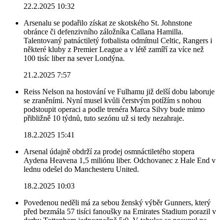
22.2.2025 10:32
Arsenalu se podařilo získat ze skotského St. Johnstone
obránce či defenzivního záložníka Callana Hamilla.
Talentovaný patnáctiletý fotbalista odmítnul Celtic, Rangers i
některé kluby z Premier League a v létě zamíří za více než
100 tisíc liber na sever Londýna.
21.2.2025 7:57
Reiss Nelson na hostování ve Fulhamu již delší dobu laboruje
se zraněními. Nyní musel kvůli čerstvým potížím s nohou
podstoupit operaci a podle trenéra Marca Silvy bude mimo
přibližně 10 týdnů, tuto sezónu už si tedy nezahraje.
18.2.2025 15:41
Arsenal údajně obdrží za prodej osmnáctiletého stopera
Aydena Heavena 1,5 miliónu liber. Odchovanec z Hale End v
lednu odešel do Manchesteru United.
18.2.2025 10:03
Povedenou neděli má za sebou ženský výběr Gunners, který
před bezmála 57 tisíci fanoušky na Emirates Stadium porazil v