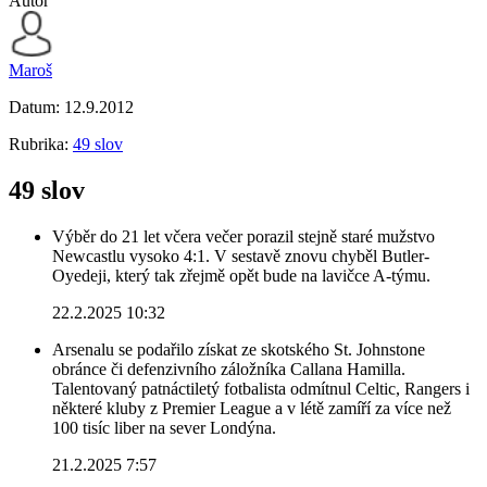
Autor
Maroš
Datum:
12.9.2012
Rubrika:
49 slov
49 slov
Výběr do 21 let včera večer porazil stejně staré mužstvo
Newcastlu vysoko 4:1. V sestavě znovu chyběl Butler-
Oyedeji, který tak zřejmě opět bude na lavičce A-týmu.
22.2.2025 10:32
Arsenalu se podařilo získat ze skotského St. Johnstone
obránce či defenzivního záložníka Callana Hamilla.
Talentovaný patnáctiletý fotbalista odmítnul Celtic, Rangers i
některé kluby z Premier League a v létě zamíří za více než
100 tisíc liber na sever Londýna.
21.2.2025 7:57