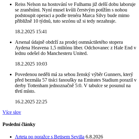
Reiss Nelson na hostování ve Fulhamu již delší dobu laboruje
se zraněními. Nyní musel kvůli čerstvým potížím s nohou
podstoupit operaci a podle trenéra Marca Silvy bude mimo
přibližně 10 týdnů, tuto sezónu už si tedy nezahraje.
18.2.2025 15:41
Arsenal údajně obdrží za prodej osmnáctiletého stopera
Aydena Heavena 1,5 miliónu liber. Odchovanec z Hale End v
lednu odešel do Manchesteru United.
18.2.2025 10:03
Povedenou neděli má za sebou ženský výběr Gunners, který
před bezmála 57 tisíci fanoušky na Emirates Stadium porazil v
derby Tottenham jednoznačně 5:0. V tabulce se posunul na
třetí místo.
16.2.2025 22:25
Více slov
Poslední články
Arteta po poražce s Betisem Sevilla
6.8.2026