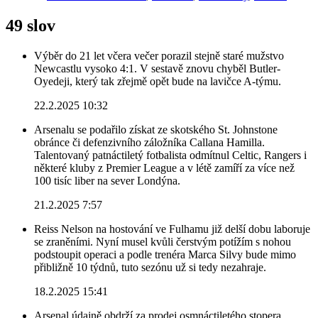
49 slov
Výběr do 21 let včera večer porazil stejně staré mužstvo
Newcastlu vysoko 4:1. V sestavě znovu chyběl Butler-
Oyedeji, který tak zřejmě opět bude na lavičce A-týmu.
22.2.2025 10:32
Arsenalu se podařilo získat ze skotského St. Johnstone
obránce či defenzivního záložníka Callana Hamilla.
Talentovaný patnáctiletý fotbalista odmítnul Celtic, Rangers i
některé kluby z Premier League a v létě zamíří za více než
100 tisíc liber na sever Londýna.
21.2.2025 7:57
Reiss Nelson na hostování ve Fulhamu již delší dobu laboruje
se zraněními. Nyní musel kvůli čerstvým potížím s nohou
podstoupit operaci a podle trenéra Marca Silvy bude mimo
přibližně 10 týdnů, tuto sezónu už si tedy nezahraje.
18.2.2025 15:41
Arsenal údajně obdrží za prodej osmnáctiletého stopera