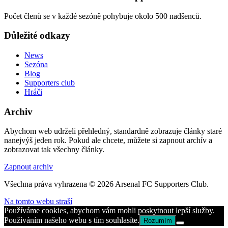
Počet členů se v každé sezóně pohybuje okolo 500 nadšenců.
Důležité odkazy
News
Sezóna
Blog
Supporters club
Hráči
Archiv
Abychom web udrželi přehledný, standardně zobrazuje články staré
nanejvýš jeden rok. Pokud ale chcete, můžete si zapnout archív a
zobrazovat tak všechny články.
Zapnout archiv
Všechna práva vyhrazena © 2026 Arsenal FC Supporters Club.
Na tomto webu straší
Používáme cookies, abychom vám mohli poskytnout lepší služby.
Používáním našeho webu s tím souhlasíte.
Rozumím