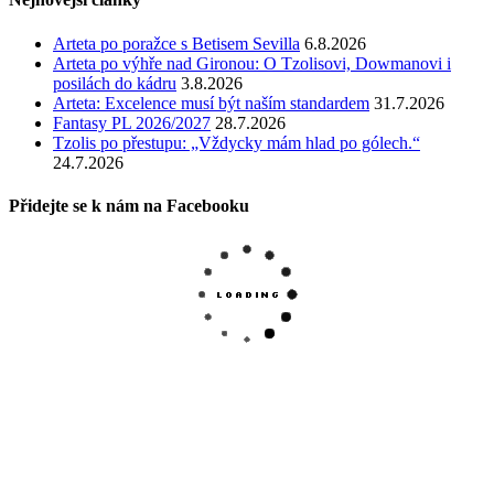
Arteta po poražce s Betisem Sevilla
6.8.2026
Arteta po výhře nad Gironou: O Tzolisovi, Dowmanovi i
posilách do kádru
3.8.2026
Arteta: Excelence musí být naším standardem
31.7.2026
Fantasy PL 2026/2027
28.7.2026
Tzolis po přestupu: „Vždycky mám hlad po gólech.“
24.7.2026
Přidejte se k nám na Facebooku