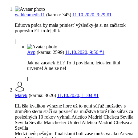
waldenmedis11
(karma: 345)
11.10.2020, 9:29
#1
Eduova práca by mala priniesť výsledky-ja si na začiatok
poprosím EL trofej,díík
|
Avp
(karma: 2599)
11.10.2020, 9:56
#1
Jak na zacatek EL? To ti povidam, letos ten titul
urveme! A ne ze ne!
|
Marek
(karma: 3626)
11.10.2020, 11:04
#1
EL išla kvalitou výrazne hore už to není súťaž mužstiev s
druhého sledu stačí sa pozrieť na mužstva ktoré túto súťaž za
posledných 10 rokov vyhrali Atletico Madrid Chelsea Sevilla
Sevilla Sevilla Manchester United Atletico Madrid Chelsea a
Sevilla
Medzi neúspešnými finalistami boli zase mužstva ako Arsenal