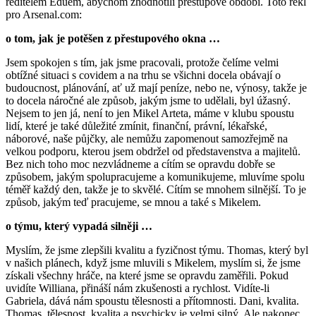
ředitelem Eduem, abychom zhodnotili přestupové období. Toto řekl
pro Arsenal.com:
o tom, jak je potěšen z přestupového okna …
Jsem spokojen s tím, jak jsme pracovali, protože čelíme velmi
obtížné situaci s covidem a na trhu se všichni docela obávají o
budoucnost, plánování, ať už mají peníze, nebo ne, výnosy, takže je
to docela náročné ale způsob, jakým jsme to udělali, byl úžasný.
Nejsem to jen já, není to jen Mikel Arteta, máme v klubu spoustu
lidí, které je také důležité zmínit, finanční, právní, lékařské,
náborové, naše půjčky, ale nemůžu zapomenout samozřejmě na
velkou podporu, kterou jsem obdržel od představenstva a majitelů.
Bez nich toho moc nezvládneme a cítím se opravdu dobře se
způsobem, jakým spolupracujeme a komunikujeme, mluvíme spolu
téměř každý den, takže je to skvělé. Cítím se mnohem silnější. To je
způsob, jakým teď pracujeme, se mnou a také s Mikelem.
o týmu, který vypadá silněji …
Myslím, že jsme zlepšili kvalitu a fyzičnost týmu. Thomas, který byl
v našich plánech, když jsme mluvili s Mikelem, myslím si, že jsme
získali všechny hráče, na které jsme se opravdu zaměřili. Pokud
uvidíte Williana, přináší nám zkušenosti a rychlost. Vidíte-li
Gabriela, dává nám spoustu tělesnosti a přítomnosti. Dani, kvalita.
Thomas, tělesnost, kvalita a psychicky je velmi silný. Ale nakonec,