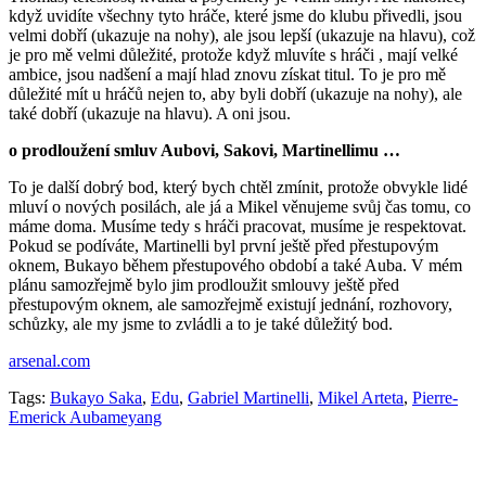
když uvidíte všechny tyto hráče, které jsme do klubu přivedli, jsou
velmi dobří (ukazuje na nohy), ale jsou lepší (ukazuje na hlavu), což
je pro mě velmi důležité, protože když mluvíte s hráči , mají velké
ambice, jsou nadšení a mají hlad znovu získat titul. To je pro mě
důležité mít u hráčů nejen to, aby byli dobří (ukazuje na nohy), ale
také dobří (ukazuje na hlavu). A oni jsou.
o prodloužení smluv Aubovi, Sakovi, Martinellimu …
To je další dobrý bod, který bych chtěl zmínit, protože obvykle lidé
mluví o nových posilách, ale já a Mikel věnujeme svůj čas tomu, co
máme doma. Musíme tedy s hráči pracovat, musíme je respektovat.
Pokud se podíváte, Martinelli byl první ještě před přestupovým
oknem, Bukayo během přestupového období a také Auba. V mém
plánu samozřejmě bylo jim prodloužit smlouvy ještě před
přestupovým oknem, ale samozřejmě existují jednání, rozhovory,
schůzky, ale my jsme to zvládli a to je také důležitý bod.
arsenal.com
Tags:
Bukayo Saka
,
Edu
,
Gabriel Martinelli
,
Mikel Arteta
,
Pierre-
Emerick Aubameyang