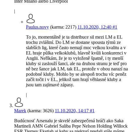
Inter Miláno alebo Liverpool
|
Paulus.novy
(karma: 2217)
11.10.2020, 12:40
#1
To jo, momentálně je ta distribuce sil mezi LM a EL
trochu zvláštní. Do LM se dostane spousta týmů ze
slabších lig, které často nemají moc velkou kvalitu a v
EL hraje půlka velkoklubů, hlavně kvůli konkurenci v
Anglii. Neříkám, že je to vyloženě špatně, i ty menší
kluby si zaslouží šanci, ale na druhou stranu je teď pro
ně bez šance jak LM, tak EL, protože v obou narazí na
podobné kluby. Mohlo by se alespoň trochu víc peněz
začít točit i v EL, jelikož tam hrají věhlasné kluby a
jsou tam zajímavé zápasy.
|
Marek
(karma: 3626)
11.10.2020, 14:17
#1
Budúcnosť Arsenalu je skvelé zabezpečená hráči ako Saka
Martineli AMN Gabriel Saliba Pepe Nelson Holding Willock
ESR Tierney Eketiah aj keby sa niektorí predali stále máme