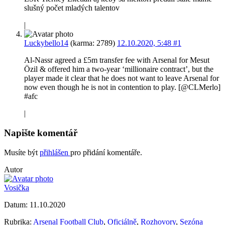
slušný počet mladých talentov
|
Luckybello14
(karma: 2789)
12.10.2020, 5:48
#1
Al-Nassr agreed a £5m transfer fee with Arsenal for Mesut
Özil & offered him a two-year ‘millionaire contract’, but the
player made it clear that he does not want to leave Arsenal for
now even though he is not in contention to play. [@CLMerlo]
#afc
|
Napište komentář
Musíte být
přihlášen
pro přidání komentáře.
Autor
Vosička
Datum:
11.10.2020
Rubrika:
Arsenal Football Club
,
Oficiálně
,
Rozhovory
,
Sezóna