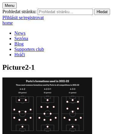
Menu
Prohledat stránku:
Přihlásit se/registrovat
home
News
Sezóna
Blog
Supporters club
Hráči
Picture2-1