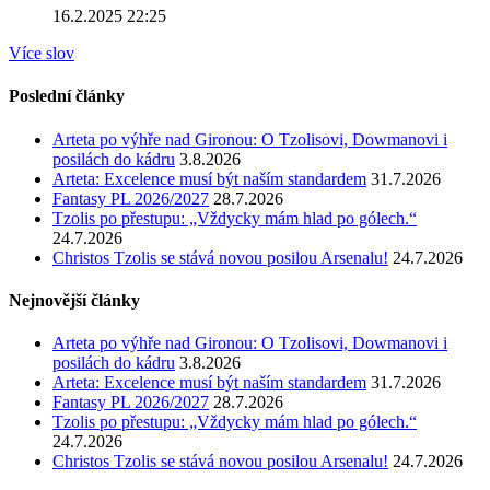
16.2.2025 22:25
Více slov
Poslední články
Arteta po výhře nad Gironou: O Tzolisovi, Dowmanovi i
posilách do kádru
3.8.2026
Arteta: Excelence musí být naším standardem
31.7.2026
Fantasy PL 2026/2027
28.7.2026
Tzolis po přestupu: „Vždycky mám hlad po gólech.“
24.7.2026
Christos Tzolis se stává novou posilou Arsenalu!
24.7.2026
Nejnovější články
Arteta po výhře nad Gironou: O Tzolisovi, Dowmanovi i
posilách do kádru
3.8.2026
Arteta: Excelence musí být naším standardem
31.7.2026
Fantasy PL 2026/2027
28.7.2026
Tzolis po přestupu: „Vždycky mám hlad po gólech.“
24.7.2026
Christos Tzolis se stává novou posilou Arsenalu!
24.7.2026