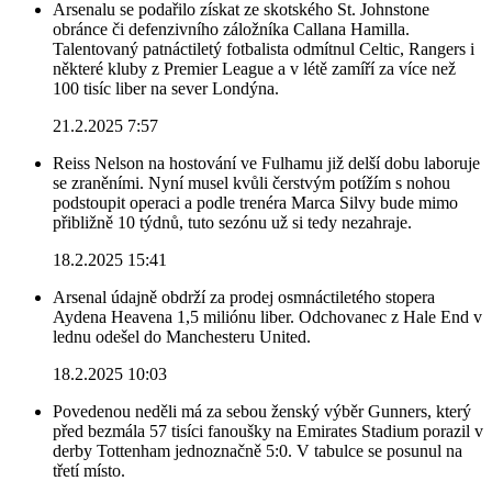
Arsenalu se podařilo získat ze skotského St. Johnstone
obránce či defenzivního záložníka Callana Hamilla.
Talentovaný patnáctiletý fotbalista odmítnul Celtic, Rangers i
některé kluby z Premier League a v létě zamíří za více než
100 tisíc liber na sever Londýna.
21.2.2025 7:57
Reiss Nelson na hostování ve Fulhamu již delší dobu laboruje
se zraněními. Nyní musel kvůli čerstvým potížím s nohou
podstoupit operaci a podle trenéra Marca Silvy bude mimo
přibližně 10 týdnů, tuto sezónu už si tedy nezahraje.
18.2.2025 15:41
Arsenal údajně obdrží za prodej osmnáctiletého stopera
Aydena Heavena 1,5 miliónu liber. Odchovanec z Hale End v
lednu odešel do Manchesteru United.
18.2.2025 10:03
Povedenou neděli má za sebou ženský výběr Gunners, který
před bezmála 57 tisíci fanoušky na Emirates Stadium porazil v
derby Tottenham jednoznačně 5:0. V tabulce se posunul na
třetí místo.