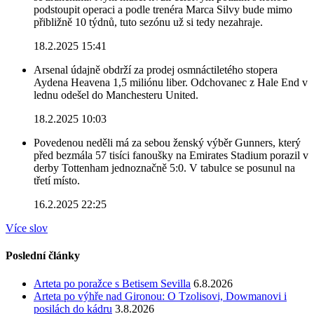
podstoupit operaci a podle trenéra Marca Silvy bude mimo
přibližně 10 týdnů, tuto sezónu už si tedy nezahraje.
18.2.2025 15:41
Arsenal údajně obdrží za prodej osmnáctiletého stopera
Aydena Heavena 1,5 miliónu liber. Odchovanec z Hale End v
lednu odešel do Manchesteru United.
18.2.2025 10:03
Povedenou neděli má za sebou ženský výběr Gunners, který
před bezmála 57 tisíci fanoušky na Emirates Stadium porazil v
derby Tottenham jednoznačně 5:0. V tabulce se posunul na
třetí místo.
16.2.2025 22:25
Více slov
Poslední články
Arteta po poražce s Betisem Sevilla
6.8.2026
Arteta po výhře nad Gironou: O Tzolisovi, Dowmanovi i
posilách do kádru
3.8.2026