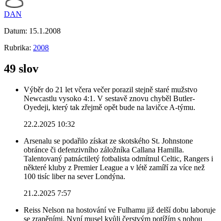
DAN
Datum:
15.1.2008
Rubrika:
2008
49 slov
Výběr do 21 let včera večer porazil stejně staré mužstvo
Newcastlu vysoko 4:1. V sestavě znovu chyběl Butler-
Oyedeji, který tak zřejmě opět bude na lavičce A-týmu.
22.2.2025 10:32
Arsenalu se podařilo získat ze skotského St. Johnstone
obránce či defenzivního záložníka Callana Hamilla.
Talentovaný patnáctiletý fotbalista odmítnul Celtic, Rangers i
některé kluby z Premier League a v létě zamíří za více než
100 tisíc liber na sever Londýna.
21.2.2025 7:57
Reiss Nelson na hostování ve Fulhamu již delší dobu laboruje
se zraněními. Nyní musel kvůli čerstvým potížím s nohou