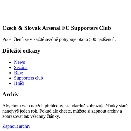
Czech & Slovak Arsenal FC Supporters Club
Počet členů se v každé sezóně pohybuje okolo 500 nadšenců.
Důležité odkazy
News
Sezóna
Blog
Supporters club
Hráči
Archiv
Abychom web udrželi přehledný, standardně zobrazuje články staré
nanejvýš jeden rok. Pokud ale chcete, můžete si zapnout archív a
zobrazovat tak všechny články.
Zapnout archiv