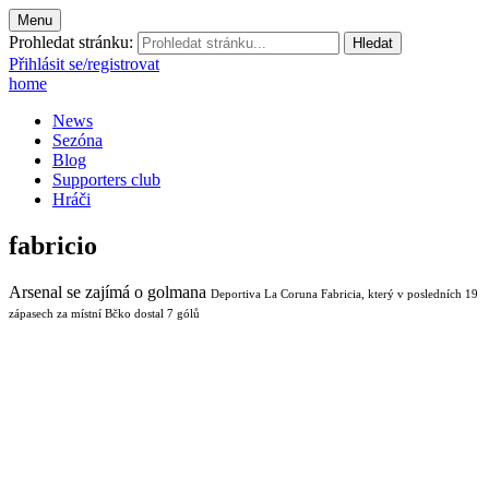
Menu
Prohledat stránku:
Přihlásit se/registrovat
home
News
Sezóna
Blog
Supporters club
Hráči
fabricio
Arsenal se zajímá o golmana
Deportiva La Coruna Fabricia, který v posledních 19
zápasech za místní Bčko dostal 7 gólů