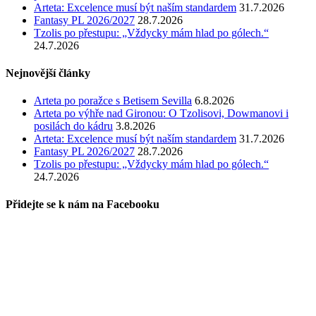
Arteta: Excelence musí být naším standardem
31.7.2026
Fantasy PL 2026/2027
28.7.2026
Tzolis po přestupu: „Vždycky mám hlad po gólech.“
24.7.2026
Nejnovější články
Arteta po poražce s Betisem Sevilla
6.8.2026
Arteta po výhře nad Gironou: O Tzolisovi, Dowmanovi i
posilách do kádru
3.8.2026
Arteta: Excelence musí být naším standardem
31.7.2026
Fantasy PL 2026/2027
28.7.2026
Tzolis po přestupu: „Vždycky mám hlad po gólech.“
24.7.2026
Přidejte se k nám na Facebooku