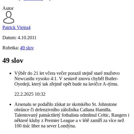
Autor
Patrick Vieira4
Datum:
4.10.2011
Rubrika:
49 slov
49 slov
Výběr do 21 let včera večer porazil stejně staré mužstvo
Newcastlu vysoko 4:1. V sestavě znovu chyběl Butler-
Oyedeji, který tak zřejmě opět bude na lavičce A-týmu.
22.2.2025 10:32
Arsenalu se podařilo získat ze skotského St. Johnstone
obránce či defenzivního záložníka Callana Hamilla.
Talentovaný patnáctiletý fotbalista odmítnul Celtic, Rangers i
některé kluby z Premier League a v létě zamíří za více než
100 tisíc liber na sever Londýna.