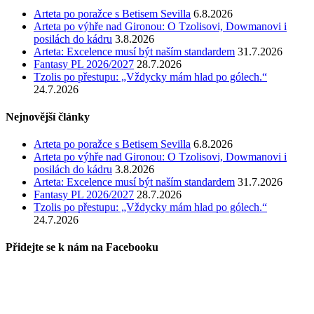
Arteta po poražce s Betisem Sevilla
6.8.2026
Arteta po výhře nad Gironou: O Tzolisovi, Dowmanovi i
posilách do kádru
3.8.2026
Arteta: Excelence musí být naším standardem
31.7.2026
Fantasy PL 2026/2027
28.7.2026
Tzolis po přestupu: „Vždycky mám hlad po gólech.“
24.7.2026
Nejnovější články
Arteta po poražce s Betisem Sevilla
6.8.2026
Arteta po výhře nad Gironou: O Tzolisovi, Dowmanovi i
posilách do kádru
3.8.2026
Arteta: Excelence musí být naším standardem
31.7.2026
Fantasy PL 2026/2027
28.7.2026
Tzolis po přestupu: „Vždycky mám hlad po gólech.“
24.7.2026
Přidejte se k nám na Facebooku