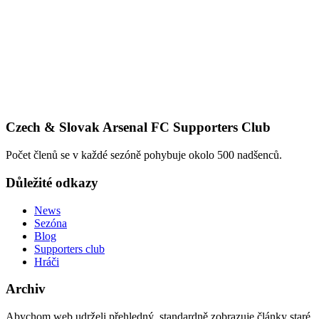
Czech & Slovak Arsenal FC Supporters Club
Počet členů se v každé sezóně pohybuje okolo 500 nadšenců.
Důležité odkazy
News
Sezóna
Blog
Supporters club
Hráči
Archiv
Abychom web udrželi přehledný, standardně zobrazuje články staré