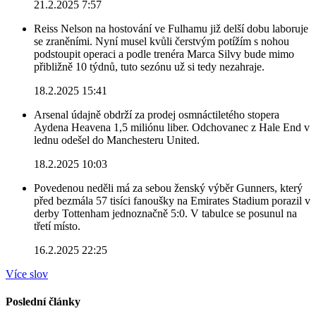
21.2.2025 7:57
Reiss Nelson na hostování ve Fulhamu již delší dobu laboruje
se zraněními. Nyní musel kvůli čerstvým potížím s nohou
podstoupit operaci a podle trenéra Marca Silvy bude mimo
přibližně 10 týdnů, tuto sezónu už si tedy nezahraje.
18.2.2025 15:41
Arsenal údajně obdrží za prodej osmnáctiletého stopera
Aydena Heavena 1,5 miliónu liber. Odchovanec z Hale End v
lednu odešel do Manchesteru United.
18.2.2025 10:03
Povedenou neděli má za sebou ženský výběr Gunners, který
před bezmála 57 tisíci fanoušky na Emirates Stadium porazil v
derby Tottenham jednoznačně 5:0. V tabulce se posunul na
třetí místo.
16.2.2025 22:25
Více slov
Poslední články