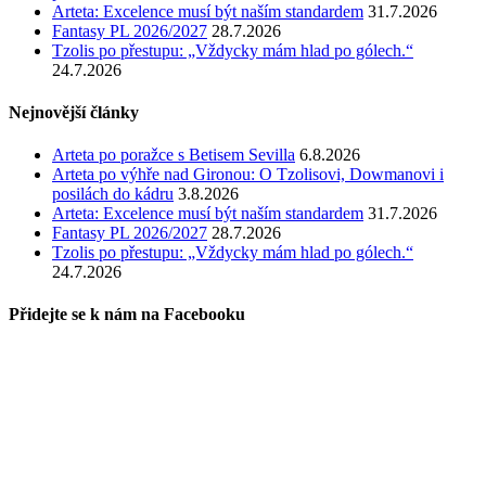
Arteta: Excelence musí být naším standardem
31.7.2026
Fantasy PL 2026/2027
28.7.2026
Tzolis po přestupu: „Vždycky mám hlad po gólech.“
24.7.2026
Nejnovější články
Arteta po poražce s Betisem Sevilla
6.8.2026
Arteta po výhře nad Gironou: O Tzolisovi, Dowmanovi i
posilách do kádru
3.8.2026
Arteta: Excelence musí být naším standardem
31.7.2026
Fantasy PL 2026/2027
28.7.2026
Tzolis po přestupu: „Vždycky mám hlad po gólech.“
24.7.2026
Přidejte se k nám na Facebooku