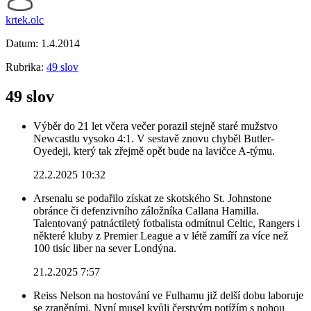
krtek.olc
Datum:
1.4.2014
Rubrika:
49 slov
49 slov
Výběr do 21 let včera večer porazil stejně staré mužstvo
Newcastlu vysoko 4:1. V sestavě znovu chyběl Butler-
Oyedeji, který tak zřejmě opět bude na lavičce A-týmu.
22.2.2025 10:32
Arsenalu se podařilo získat ze skotského St. Johnstone
obránce či defenzivního záložníka Callana Hamilla.
Talentovaný patnáctiletý fotbalista odmítnul Celtic, Rangers i
některé kluby z Premier League a v létě zamíří za více než
100 tisíc liber na sever Londýna.
21.2.2025 7:57
Reiss Nelson na hostování ve Fulhamu již delší dobu laboruje
se zraněními. Nyní musel kvůli čerstvým potížím s nohou