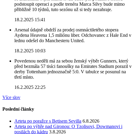
podstoupit operaci a podle trenéra Marca Silvy bude mimo
přibližně 10 týdnů, tuto sezónu už si tedy nezahraje.
18.2.2025 15:41
Arsenal údajně obdrží za prodej osmnáctiletého stopera
Aydena Heavena 1,5 miliónu liber. Odchovanec z Hale End v
lednu odešel do Manchesteru United.
18.2.2025 10:03
Povedenou neděli má za sebou ženský výběr Gunners, který
před bezmála 57 tisíci fanoušky na Emirates Stadium porazil v
derby Tottenham jednoznačně 5:0. V tabulce se posunul na
třetí místo.
16.2.2025 22:25
Více slov
Poslední články
Arteta po poražce s Betisem Sevilla
6.8.2026
Arteta po výhře nad Gironou: O Tzolisovi, Dowmanovi i
posilách do kádru
3.8.2026