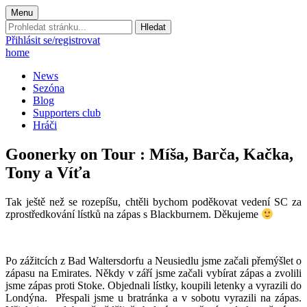
Menu
Prohledat
stránku:
Přihlásit se/registrovat
home
News
Sezóna
Blog
Supporters club
Hráči
Goonerky on Tour : Míša, Barča, Kačka,
Tony a Víťa
Tak ještě než se rozepíšu, chtěli bychom poděkovat vedení SC za
zprostředkování lístků na zápas s Blackburnem. Děkujeme
Po zážitcích z Bad Waltersdorfu a Neusiedlu jsme začali přemýšlet o
zápasu na Emirates. Někdy v září jsme začali vybírat zápas a zvolili
jsme zápas proti Stoke. Objednali lístky, koupili letenky a vyrazili do
Londýna. Přespali jsme u bratránka a v sobotu vyrazili na zápas.