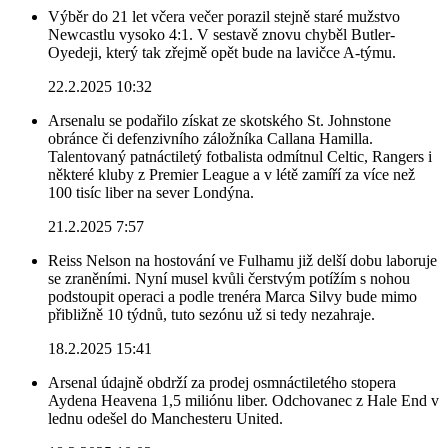
Výběr do 21 let včera večer porazil stejně staré mužstvo
Newcastlu vysoko 4:1. V sestavě znovu chyběl Butler-
Oyedeji, který tak zřejmě opět bude na lavičce A-týmu.
22.2.2025 10:32
Arsenalu se podařilo získat ze skotského St. Johnstone
obránce či defenzivního záložníka Callana Hamilla.
Talentovaný patnáctiletý fotbalista odmítnul Celtic, Rangers i
některé kluby z Premier League a v létě zamíří za více než
100 tisíc liber na sever Londýna.
21.2.2025 7:57
Reiss Nelson na hostování ve Fulhamu již delší dobu laboruje
se zraněními. Nyní musel kvůli čerstvým potížím s nohou
podstoupit operaci a podle trenéra Marca Silvy bude mimo
přibližně 10 týdnů, tuto sezónu už si tedy nezahraje.
18.2.2025 15:41
Arsenal údajně obdrží za prodej osmnáctiletého stopera
Aydena Heavena 1,5 miliónu liber. Odchovanec z Hale End v
lednu odešel do Manchesteru United.