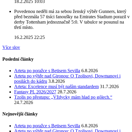
18.2.2025 10:03
Povedenou neděli má za sebou ženský výběr Gunners, který
před bezmála 57 tisíci fanoušky na Emirates Stadium porazil v
derby Tottenham jednoznačně 5:0. V tabulce se posunul na
třetí místo.
16.2.2025 22:25
Více slov
Poslední články
Arteta po poražce s Betisem Sevilla
6.8.2026
Arteta po výhře nad Gironou: O Tzolisovi, Dowmanovi i
posilách do kádru
3.8.2026
Arteta: Excelence musí být naším standardem
31.7.2026
Fantasy PL 2026/2027
28.7.2026
Tzolis po přestupu: „Vždycky mám hlad po gólech.“
24.7.2026
Nejnovější články
Arteta po poražce s Betisem Sevilla
6.8.2026
Arteta po výhře nad Gironou: O Tzolisovi, Dowmanovi i