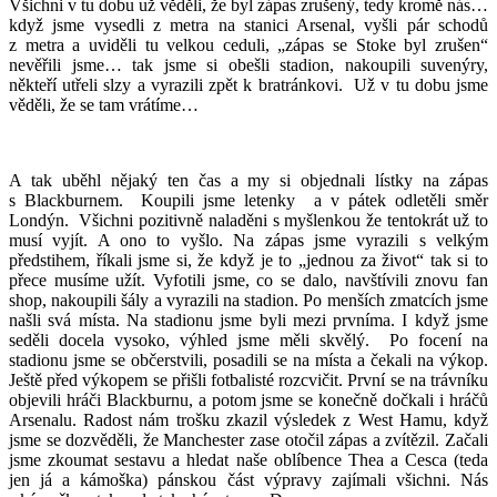
Všichni v tu dobu už věděli, že byl zápas zrušený, tedy kromě nás…
když jsme vysedli z metra na stanici Arsenal, vyšli pár schodů
z metra a uviděli tu velkou ceduli, „zápas se Stoke byl zrušen“
nevěřili jsme… tak jsme si obešli stadion, nakoupili suvenýry,
někteří utřeli slzy a vyrazili zpět k bratránkovi. Už v tu dobu jsme
věděli, že se tam vrátíme…
A tak uběhl nějaký ten čas a my si objednali lístky na zápas
s Blackburnem. Koupili jsme letenky a v pátek odletěli směr
Londýn. Všichni pozitivně naladěni s myšlenkou že tentokrát už to
musí vyjít. A ono to vyšlo. Na zápas jsme vyrazili s velkým
předstihem, říkali jsme si, že když je to „jednou za život“ tak si to
přece musíme užít. Vyfotili jsme, co se dalo, navštívili znovu fan
shop, nakoupili šály a vyrazili na stadion. Po menších zmatcích jsme
našli svá místa. Na stadionu jsme byli mezi prvníma. I když jsme
seděli docela vysoko, výhled jsme měli skvělý. Po focení na
stadionu jsme se občerstvili, posadili se na místa a čekali na výkop.
Ještě před výkopem se přišli fotbalisté rozcvičit. První se na trávníku
objevili hráči Blackburnu, a potom jsme se konečně dočkali i hráčů
Arsenalu. Radost nám trošku zkazil výsledek z West Hamu, když
jsme se dozvěděli, že Manchester zase otočil zápas a zvítězil. Začali
jsme zkoumat sestavu a hledat naše oblíbence Thea a Cesca (teda
jen já a kámoška) pánskou část výpravy zajímali všichni. Nás