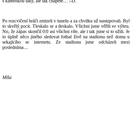
s kámoškou taky, ale tak chápete… :-D.
Po rozcvičení hráči zmizeli v tunelu a za chvilku už nastupovali. Byl
to skvělý pocit. Tleskalo se a tleskalo. Všichni jsme věřili ve výhru.
No, že zápas skončil 0:0 asi všichni víte, ale i tak jsme si to užili. Je
to úplně něco jiného sledovat fotbal živě na stadionu než doma u
sekajícího se internetu. Ze stadionu jsme odcházeli mezi
posledníma…
Míša