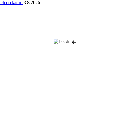
ách do kádru
3.8.2026
6