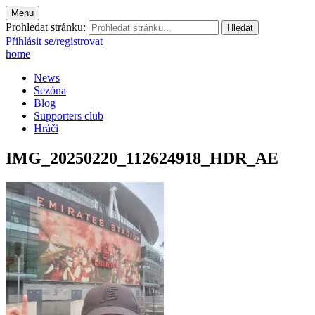
Menu
Prohledat stránku:
Přihlásit se/registrovat
home
News
Sezóna
Blog
Supporters club
Hráči
IMG_20250220_112624918_HDR_AE