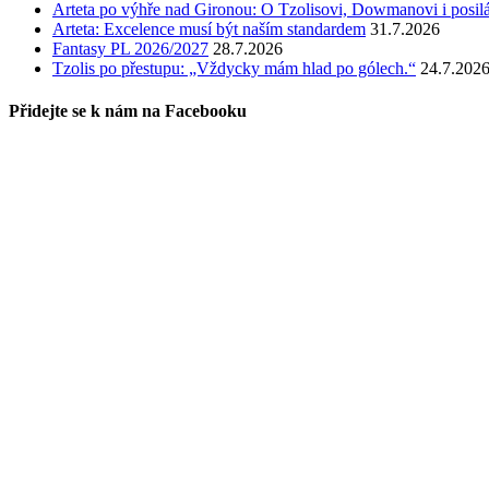
Arteta po výhře nad Gironou: O Tzolisovi, Dowmanovi i posil
Arteta: Excelence musí být naším standardem
31.7.2026
Fantasy PL 2026/2027
28.7.2026
Tzolis po přestupu: „Vždycky mám hlad po gólech.“
24.7.202
Přidejte se k nám na Facebooku