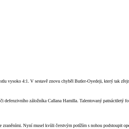
stlu vysoko 4:1. V sestavě znovu chyběl Butler-Oyedeji, který tak zře
či defenzivního záložníka Callana Hamilla. Talentovaný patnáctiletý fo
se zraněními. Nyní musel kvůli čerstvým potížím s nohou podstoupit ope