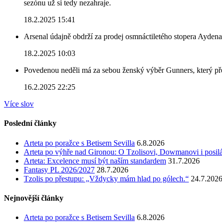
sezónu už si tedy nezahraje.
18.2.2025 15:41
Arsenal údajně obdrží za prodej osmnáctiletého stopera Ayden
18.2.2025 10:03
Povedenou neděli má za sebou ženský výběr Gunners, který před
16.2.2025 22:25
Více slov
Poslední články
Arteta po poražce s Betisem Sevilla
6.8.2026
Arteta po výhře nad Gironou: O Tzolisovi, Dowmanovi i posil
Arteta: Excelence musí být naším standardem
31.7.2026
Fantasy PL 2026/2027
28.7.2026
Tzolis po přestupu: „Vždycky mám hlad po gólech.“
24.7.202
Nejnovější články
Arteta po poražce s Betisem Sevilla
6.8.2026