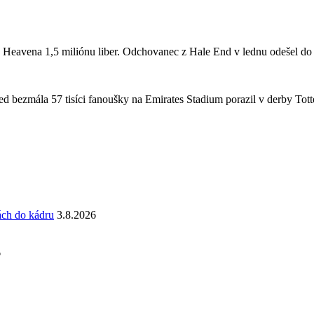
a Heavena 1,5 miliónu liber. Odchovanec z Hale End v lednu odešel d
 bezmála 57 tisíci fanoušky na Emirates Stadium porazil v derby Totte
ách do kádru
3.8.2026
6