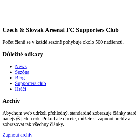
Czech & Slovak Arsenal FC Supporters Club
Počet členů se v každé sezóně pohybuje okolo 500 nadšenců.
Důležité odkazy
News
Sezóna
Blog
Supporters club
Hráči
Archiv
Abychom web udrželi přehledný, standardně zobrazuje články staré
nanejvýš jeden rok. Pokud ale chcete, můžete si zapnout archív a
zobrazovat tak všechny články.
Zapnout archiv