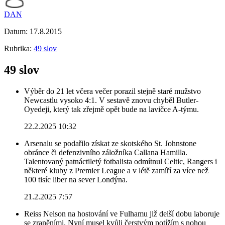
DAN
Datum:
17.8.2015
Rubrika:
49 slov
49 slov
Výběr do 21 let včera večer porazil stejně staré mužstvo
Newcastlu vysoko 4:1. V sestavě znovu chyběl Butler-
Oyedeji, který tak zřejmě opět bude na lavičce A-týmu.
22.2.2025 10:32
Arsenalu se podařilo získat ze skotského St. Johnstone
obránce či defenzivního záložníka Callana Hamilla.
Talentovaný patnáctiletý fotbalista odmítnul Celtic, Rangers i
některé kluby z Premier League a v létě zamíří za více než
100 tisíc liber na sever Londýna.
21.2.2025 7:57
Reiss Nelson na hostování ve Fulhamu již delší dobu laboruje
se zraněními. Nyní musel kvůli čerstvým potížím s nohou