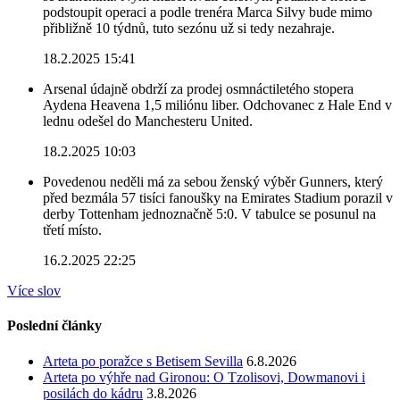
podstoupit operaci a podle trenéra Marca Silvy bude mimo
přibližně 10 týdnů, tuto sezónu už si tedy nezahraje.
18.2.2025 15:41
Arsenal údajně obdrží za prodej osmnáctiletého stopera
Aydena Heavena 1,5 miliónu liber. Odchovanec z Hale End v
lednu odešel do Manchesteru United.
18.2.2025 10:03
Povedenou neděli má za sebou ženský výběr Gunners, který
před bezmála 57 tisíci fanoušky na Emirates Stadium porazil v
derby Tottenham jednoznačně 5:0. V tabulce se posunul na
třetí místo.
16.2.2025 22:25
Více slov
Poslední články
Arteta po poražce s Betisem Sevilla
6.8.2026
Arteta po výhře nad Gironou: O Tzolisovi, Dowmanovi i
posilách do kádru
3.8.2026