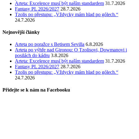
Arteta: Excelence musí být naším standardem
31.7.2026
Fantasy PL 2026/2027
28.7.2026
Tzolis po přestupu: „Vždycky mám hlad po gólech.“
24.7.2026
Nejnovější články
Arteta po poražce s Betisem Sevilla
6.8.2026
Arteta po výhře nad Gironou: O Tzolisovi, Dowmanovi i
posilách do kádru
3.8.2026
Arteta: Excelence musí být naším standardem
31.7.2026
Fantasy PL 2026/2027
28.7.2026
Tzolis po přestupu: „Vždycky mám hlad po gólech.“
24.7.2026
Přidejte se k nám na Facebooku