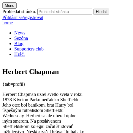
Menu
Prohledat stránku:
Přihlásit se/registrovat
home
News
Sezóna
Blog
Supporters club
Hráči
Herbert Chapman
{tab=profil}
Herbert Chapman uzrel svetlo sveta v roku
1878 Kiveton Parku neďaleko Sheffieldu.
Jeho otec bol baníkom, brat Harry bol
úspešným futbalistom Sheffieldu
Wednesday. Herbert sa ale uberal úplne
iným smerom. Na preslávenom
Sheffieldskom kolégiu začal študovať
inžinierstvo. Neskôr začal hrávať futbal ako