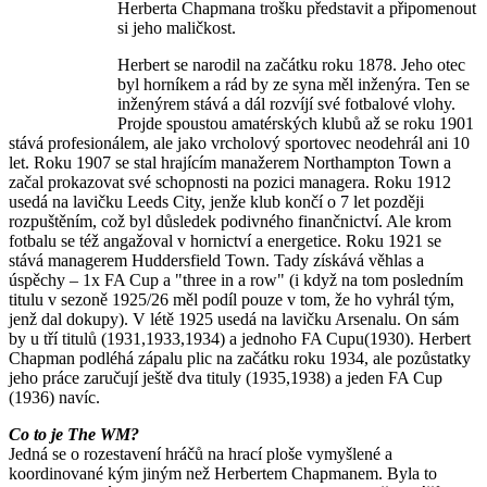
Herberta Chapmana trošku představit a připomenout
si jeho maličkost.
Herbert se narodil na začátku roku 1878. Jeho otec
byl horníkem a rád by ze syna měl inženýra. Ten se
inženýrem stává a dál rozvíjí své fotbalové vlohy.
Projde spoustou amatérských klubů až se roku 1901
stává profesionálem, ale jako vrcholový sportovec neodehrál ani 10
let. Roku 1907 se stal hrajícím manažerem Northampton Town a
začal prokazovat své schopnosti na pozici managera. Roku 1912
usedá na lavičku Leeds City, jenže klub končí o 7 let později
rozpuštěním, což byl důsledek podivného finančnictví. Ale krom
fotbalu se též angažoval v hornictví a energetice. Roku 1921 se
stává managerem Huddersfield Town. Tady získává věhlas a
úspěchy – 1x FA Cup a "three in a row" (i když na tom posledním
titulu v sezoně 1925/26 měl podíl pouze v tom, že ho vyhrál tým,
jenž dal dokupy). V létě 1925 usedá na lavičku Arsenalu. On sám
by u tří titulů (1931,1933,1934) a jednoho FA Cupu(1930). Herbert
Chapman podléhá zápalu plic na začátku roku 1934, ale pozůstatky
jeho práce zaručují ještě dva tituly (1935,1938) a jeden FA Cup
(1936) navíc.
Co to je The WM?
Jedná se o rozestavení hráčů na hrací ploše vymyšlené a
koordinované kým jiným než Herbertem Chapmanem. Byla to