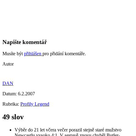
Napište komentář
Musíte být
přihlášen
pro přidání komentáře.
Autor
DAN
Datum:
6.2.2007
Rubrika:
Profily Legend
49 slov
Výběr do 21 let včera večer porazil stejně staré mužstvo
Newcastlu vysoko 4:1. V sestavě znovu chyběl Butler-