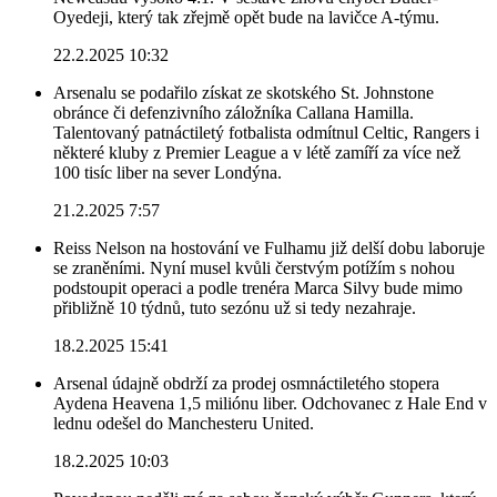
Oyedeji, který tak zřejmě opět bude na lavičce A-týmu.
22.2.2025 10:32
Arsenalu se podařilo získat ze skotského St. Johnstone
obránce či defenzivního záložníka Callana Hamilla.
Talentovaný patnáctiletý fotbalista odmítnul Celtic, Rangers i
některé kluby z Premier League a v létě zamíří za více než
100 tisíc liber na sever Londýna.
21.2.2025 7:57
Reiss Nelson na hostování ve Fulhamu již delší dobu laboruje
se zraněními. Nyní musel kvůli čerstvým potížím s nohou
podstoupit operaci a podle trenéra Marca Silvy bude mimo
přibližně 10 týdnů, tuto sezónu už si tedy nezahraje.
18.2.2025 15:41
Arsenal údajně obdrží za prodej osmnáctiletého stopera
Aydena Heavena 1,5 miliónu liber. Odchovanec z Hale End v
lednu odešel do Manchesteru United.
18.2.2025 10:03