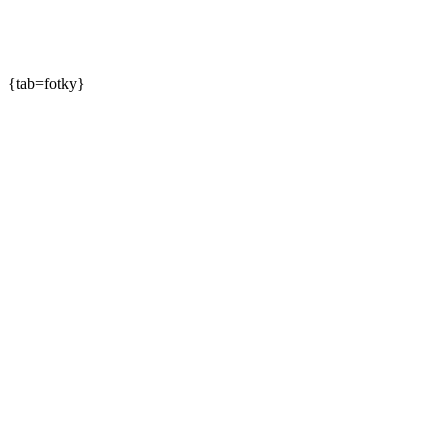
{tab=fotky}