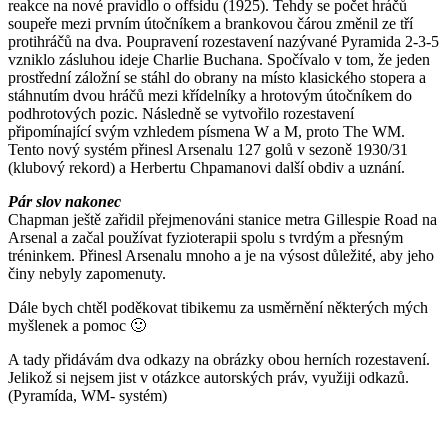
reakce na nové pravidlo o offsidu (1925). Tehdy se počet hráčů
soupeře mezi prvním útočníkem a brankovou čárou změnil ze tří
protihráčů na dva. Poupravení rozestavení nazývané Pyramida 2-3-5
vzniklo zásluhou ideje Charlie Buchana. Spočívalo v tom, že jeden
prostřední záložní se stáhl do obrany na místo klasického stopera a
stáhnutím dvou hráčů mezi křídelníky a hrotovým útočníkem do
podhrotových pozic. Následně se vytvořilo rozestavení
připomínající svým vzhledem písmena W a M, proto The WM.
Tento nový systém přinesl Arsenalu 127 golů v sezoně 1930/31
(klubový rekord) a Herbertu Chpamanovi další obdiv a uznání.
Pár slov nakonec
Chapman ještě zařidil přejmenováni stanice metra Gillespie Road na
Arsenal a začal používat fyzioterapii spolu s tvrdým a přesným
tréninkem. Přinesl Arsenalu mnoho a je na výsost důležité, aby jeho
činy nebyly zapomenuty.
Dále bych chtěl poděkovat tibikemu za usměrnění některých mých
myšlenek a pomoc 🙂
A tady přidávám dva odkazy na obrázky obou herních rozestavení.
Jelikož si nejsem jist v otázkce autorských práv, využiji odkazů.
(Pyramída, WM- systém)