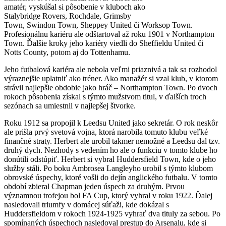
amatér, vyskúšal si pôsobenie v kluboch ako
Stalybridge Rovers, Rochdale, Grimsby
Town, Swindon Town, Sheppey United či Worksop Town.
Profesionálnu kariéru ale odštartoval až roku 1901 v Northampton
Town. Ďalšie kroky jeho kariéry viedli do Sheffieldu United či
Notts County, potom aj do Tottenhamu.
Jeho futbalová kariéra ale nebola veľmi priaznivá a tak sa rozhodol
výraznejšie uplatniť ako tréner. Ako manažér si vzal klub, v ktorom
strávil najlepšie obdobie jako hráč – Northampton Town. Po dvoch
rokoch pôsobenia získal s týmto mužstvom titul, v ďalších troch
sezónach sa umiestnil v najlepšej štvorke.
Roku 1912 sa propojil k Leedsu United jako sekretár. O rok neskôr
ale prišla prvý svetová vojna, ktorá narobila tomuto klubu veľké
finančné straty. Herbert ale urobil takmer nemožné a Leedsu dal tzv.
druhý dych. Nezhody s vedením ho ale o funkciu v tomto klube ho
donútili odstúpiť. Herbert si vybral Huddersfield Town, kde o jeho
služby stáli. Po boku Ambrosea Langleyho urobil s týmto klubom
obrovské úspechy, ktoré vošli do dejín anglického futbalu. V tomto
období zbieral Chapman jeden úspech za druhým. Prvou
významnou trofejou bol FA Cup, ktorý vyhral v roku 1922. Ďalej
nasledovali triumfy v domácej súťaži, kde dokázal s
Huddersfieldom v rokoch 1924-1925 vyhrať dva tituly za sebou. Po
spomínaných úspechoch nasledoval prestup do Arsenalu, kde si