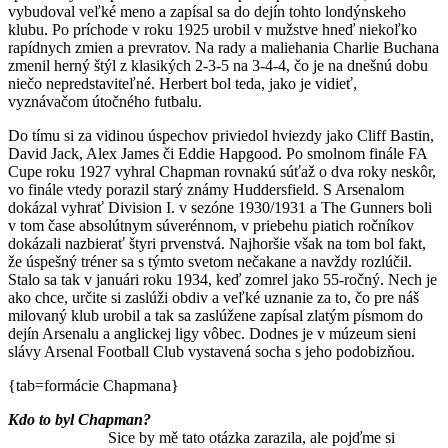
vybudoval veľké meno a zapísal sa do dejín tohto londýnskeho
klubu. Po príchode v roku 1925 urobil v mužstve hneď niekoľko
rapídnych zmien a prevratov. Na rady a maliehania Charlie Buchana
zmenil herný štýl z klasikých 2-3-5 na 3-4-4, čo je na dnešnú dobu
niečo nepredstaviteľné. Herbert bol teda, jako je vidieť,
vyznávačom útočného futbalu.
Do tímu si za vidinou úspechov priviedol hviezdy jako Cliff Bastin,
David Jack, Alex James či Eddie Hapgood. Po smolnom finále FA
Cupe roku 1927 vyhral Chapman rovnakú súťaž o dva roky neskôr,
vo finále vtedy porazil starý známy Huddersfield. S Arsenalom
dokázal vyhrať Division I. v sezóne 1930/1931 a The Gunners boli
v tom čase absolútnym súverénnom, v priebehu piatich ročníkov
dokázali nazbierať štyri prvenstvá. Najhoršie však na tom bol fakt,
že úspešný tréner sa s týmto svetom nečakane a navždy rozlúčil.
Stalo sa tak v januári roku 1934, keď zomrel jako 55-ročný. Nech je
ako chce, určite si zaslúži obdiv a veľké uznanie za to, čo pre náš
milovaný klub urobil a tak sa zaslúžene zapísal zlatým písmom do
dejín Arsenalu a anglickej ligy vôbec. Dodnes je v múzeum sieni
slávy Arsenal Football Club vystavená socha s jeho podobizňou.
{tab=formácie Chapmana}
Kdo to byl Chapman?
Sice by mě tato otázka zarazila, ale pojďme si