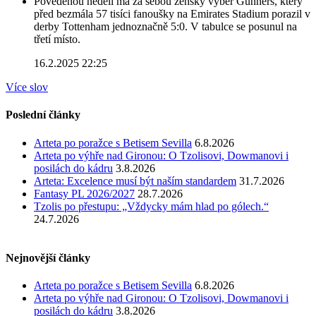
Povedenou neděli má za sebou ženský výběr Gunners, který
před bezmála 57 tisíci fanoušky na Emirates Stadium porazil v
derby Tottenham jednoznačně 5:0. V tabulce se posunul na
třetí místo.
16.2.2025 22:25
Více slov
Poslední články
Arteta po poražce s Betisem Sevilla
6.8.2026
Arteta po výhře nad Gironou: O Tzolisovi, Dowmanovi i
posilách do kádru
3.8.2026
Arteta: Excelence musí být naším standardem
31.7.2026
Fantasy PL 2026/2027
28.7.2026
Tzolis po přestupu: „Vždycky mám hlad po gólech.“
24.7.2026
Nejnovější články
Arteta po poražce s Betisem Sevilla
6.8.2026
Arteta po výhře nad Gironou: O Tzolisovi, Dowmanovi i
posilách do kádru
3.8.2026