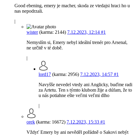
Good ebening, emery je macher, skoda ze vtedajsi hraci ho u
nas nepodrzali.
|
wister
(karma: 2144)
7.12.2023, 12:14
#1
Nemyslím si, Emery nebyl ideální trenér pro Arsenal,
ne určitě v té době.
|
lord17
(karma: 2956)
7.12.2023, 14:57
#1
Navyšše nevedel vtedy ani Anglicky, buďme radi
za Artetu. Ten s týmto klubom žije a dúfam, že to
u nás potiahne ešte veľmi veľmi dlho
|
orek
(karma: 16672)
7.12.2023, 15:33
#1
Vždyť Emery by ani nevěděl pořádně o Sakovi nebýt