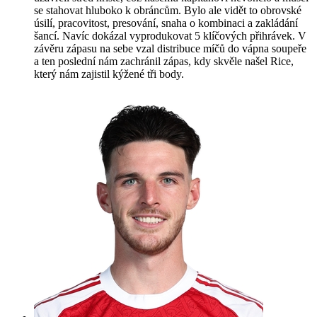
se stahovat hluboko k obráncům. Bylo ale vidět to obrovské
úsilí, pracovitost, presování, snaha o kombinaci a zakládání
šancí. Navíc dokázal vyprodukovat 5 klíčových přihrávek. V
závěru zápasu na sebe vzal distribuce míčů do vápna soupeře
a ten poslední nám zachránil zápas, kdy skvěle našel Rice,
který nám zajistil kýžené tři body.