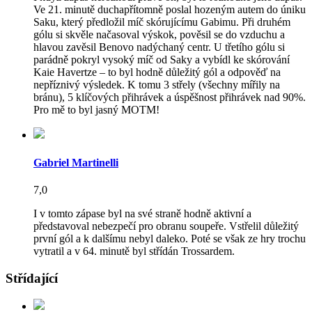
Ve 21. minutě duchapřítomně poslal hozeným autem do úniku
Saku, který předložil míč skórujícímu Gabimu. Při druhém
gólu si skvěle načasoval výskok, pověsil se do vzduchu a
hlavou zavěsil Benovo nadýchaný centr. U třetího gólu si
parádně pokryl vysoký míč od Saky a vybídl ke skórování
Kaie Havertze – to byl hodně důležitý gól a odpověď na
nepříznivý výsledek. K tomu 3 střely (všechny mířily na
bránu), 5 klíčových přihrávek a úspěšnost přihrávek nad 90%.
Pro mě to byl jasný MOTM!
Gabriel Martinelli
7,0
I v tomto zápase byl na své straně hodně aktivní a
představoval nebezpečí pro obranu soupeře. Vstřelil důležitý
první gól a k dalšímu nebyl daleko. Poté se však ze hry trochu
vytratil a v 64. minutě byl střídán Trossardem.
Střídající