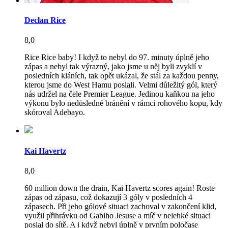
Declan Rice
8,0
Rice Rice baby! I když to nebyl do 97. minuty úplně jeho
zápas a nebyl tak výrazný, jako jsme u něj byli zvyklí v
posledních kláních, tak opět ukázal, že stál za každou penny,
kterou jsme do West Hamu poslali. Velmi důležitý gól, který
nás udržel na čele Premier League. Jedinou kaňkou na jeho
výkonu bylo nedůsledné bránění v rámci rohového kopu, kdy
skóroval Adebayo.
Kai Havertz
8,0
60 million down the drain, Kai Havertz scores again! Roste
zápas od zápasu, což dokazují 3 góly v posledních 4
zápasech. Při jeho gólové situaci zachoval v zakončení klid,
využil přihrávku od Gabiho Jesuse a míč v nelehké situaci
poslal do sítě. A i když nebyl úplně v prvním poločase