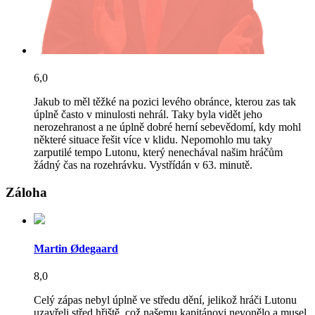
6,0
Jakub to měl těžké na pozici levého obránce, kterou zas tak
úplně často v minulosti nehrál. Taky byla vidět jeho
nerozehranost a ne úplně dobré herní sebevědomí, kdy mohl
některé situace řešit více v klidu. Nepomohlo mu taky
zarputilé tempo Lutonu, který nenechával našim hráčům
žádný čas na rozehrávku. Vystřídán v 63. minutě.
Záloha
Martin Ødegaard
8,0
Celý zápas nebyl úplně ve středu dění, jelikož hráči Lutonu
uzavřeli střed hřiště, což našemu kapitánovi nevonělo a musel