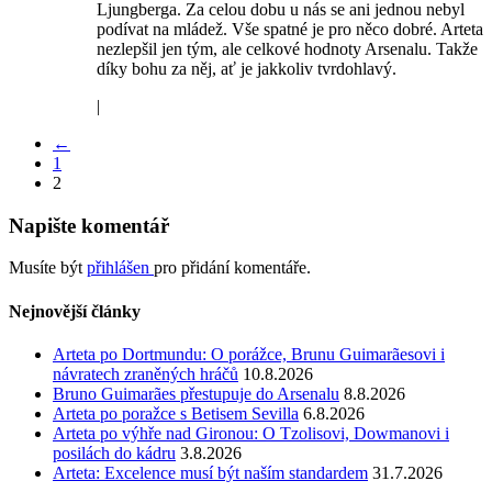
Ljungberga. Za celou dobu u nás se ani jednou nebyl
podívat na mládež. Vše spatné je pro něco dobré. Arteta
nezlepšil jen tým, ale celkové hodnoty Arsenalu. Takže
díky bohu za něj, ať je jakkoliv tvrdohlavý.
|
←
1
2
Napište komentář
Musíte být
přihlášen
pro přidání komentáře.
Nejnovější články
Arteta po Dortmundu: O porážce, Brunu Guimarãesovi i
návratech zraněných hráčů
10.8.2026
Bruno Guimarães přestupuje do Arsenalu
8.8.2026
Arteta po poražce s Betisem Sevilla
6.8.2026
Arteta po výhře nad Gironou: O Tzolisovi, Dowmanovi i
posilách do kádru
3.8.2026
Arteta: Excelence musí být naším standardem
31.7.2026