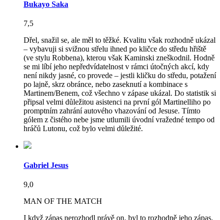
Bukayo Saka
7,5
Dřel, snažil se, ale měl to těžké. Kvalitu však rozhodně ukázal
– vybavuji si svižnou střelu ihned po kličce do středu hřiště
(ve stylu Robbena), kterou však Kaminski zneškodnil. Hodně
se mi líbí jeho nepředvídatelnost v rámci útočných akcí, kdy
není nikdy jasné, co provede – jestli kličku do středu, potažení
po lajně, skrz obránce, nebo zaseknutí a kombinace s
Martinem/Benem, což všechno v zápase ukázal. Do statistik si
připsal velmi důležitou asistenci na první gól Martinelliho po
promptním zahrání autového vhazování od Jesuse. Tímto
gólem z čistého nebe jsme utlumili úvodní vražedné tempo od
hráčů Lutonu, což bylo velmi důležité.
Gabriel Jesus
9,0
MAN OF THE MATCH
I když zápas nerozhodl právě on, byl to rozhodně jeho zápas.