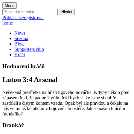
Menu
Prohledat
stránku:
Přihlásit se/registrovat
home
News
Sezóna
Blog
Supporters club
Hráči
Hodnocení hráčů
Luton 3:4 Arsenal
Nečekaná přestřelka na hřišti ligového nováčka. Kdyby někdo před
zápasem řekl, že padne 7 gólů, řekl bych si, že jsme si dobře
zastříleli s čistým kontem vzadu. Opak byl ale pravdou a čekalo na
nás velmi těžké utkání v bojovné atmosféře. Jak se našim hráčům
(ne)dařilo?
Brankář