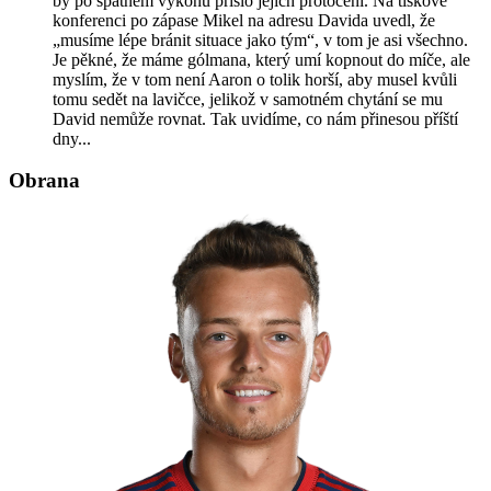
by po špatném výkonu přišlo jejich protočení. Na tiskové
konferenci po zápase Mikel na adresu Davida uvedl, že
„musíme lépe bránit situace jako tým“, v tom je asi všechno.
Je pěkné, že máme gólmana, který umí kopnout do míče, ale
myslím, že v tom není Aaron o tolik horší, aby musel kvůli
tomu sedět na lavičce, jelikož v samotném chytání se mu
David nemůže rovnat. Tak uvidíme, co nám přinesou příští
dny...
Obrana