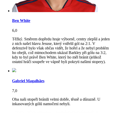
Ben White
6,0
Těžký. Směrem dopředu hraje výborně, centry zlepšil a jeden
z nich našel hlavu Jesuse, který vstřelil gól na 2:1. V
defenzivě bylo však občas vidět, že hořel a že nebyl problém
ho obejít, což mimochodem ukázal Barkley při gólu na 3:2,
kdy to byl právě Ben White, který ho měl bránit (jelikož
ostatní hráči soupeře ve vápně byli pokryti našimi stopery).
Gabriel Magalhães
7,0
Oba naši stopeři bránili velmi dobře, těsně a důrazně. U
inkasovaných gólů namočeni nebyli.