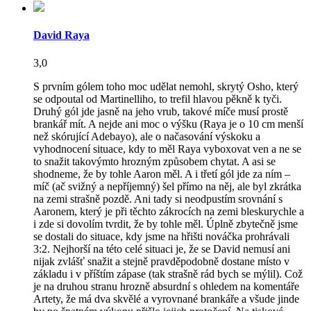
David Raya
3,0
S prvním gólem toho moc udělat nemohl, skrytý Osho, který
se odpoutal od Martinelliho, to trefil hlavou pěkně k tyči.
Druhý gól jde jasně na jeho vrub, takové míče musí prostě
brankář mít. A nejde ani moc o výšku (Raya je o 10 cm menší
než skórující Adebayo), ale o načasování výskoku a
vyhodnocení situace, kdy to měl Raya vyboxovat ven a ne se
to snažit takovýmto hrozným způsobem chytat. A asi se
shodneme, že by tohle Aaron měl. A i třetí gól jde za ním –
míč (ač svižný a nepříjemný) šel přímo na něj, ale byl zkrátka
na zemi strašně pozdě. Ani tady si neodpustím srovnání s
Aaronem, který je při těchto zákrocích na zemi bleskurychle a
i zde si dovolím tvrdit, že by tohle měl. Úplně zbytečně jsme
se dostali do situace, kdy jsme na hřišti nováčka prohrávali
3:2. Nejhorší na této celé situaci je, že se David nemusí ani
nijak zvlášť snažit a stejně pravděpodobně dostane místo v
základu i v příštím zápase (tak strašně rád bych se mýlil). Což
je na druhou stranu hrozně absurdní s ohledem na komentáře
Artety, že má dva skvělé a vyrovnané brankáře a všude jinde