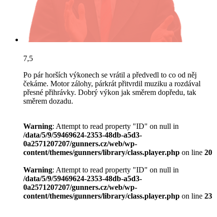
7,5
Po pár horších výkonech se vrátil a předvedl to co od něj
čekáme. Motor zálohy, párkrát přitvrdil muziku a rozdával
přesné přihrávky. Dobrý výkon jak směrem dopředu, tak
směrem dozadu.
Warning
: Attempt to read property "ID" on null in
/data/5/9/59469624-2353-48db-a5d3-
0a2571207207/gunners.cz/web/wp-
content/themes/gunners/library/class.player.php
on line
20
Warning
: Attempt to read property "ID" on null in
/data/5/9/59469624-2353-48db-a5d3-
0a2571207207/gunners.cz/web/wp-
content/themes/gunners/library/class.player.php
on line
23