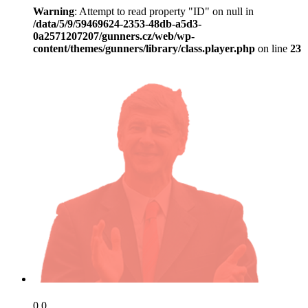
Warning
: Attempt to read property "ID" on null in
/data/5/9/59469624-2353-48db-a5d3-
0a2571207207/gunners.cz/web/wp-
content/themes/gunners/library/class.player.php
on line
23
0,0