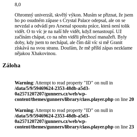
8,0
Ohromný univerzál, skvělý výkon. Musím se přiznat, že jsem
ho po osudném zápase s Crystal Palace odepsal, ale on se
nevzdal a odvádí pro Arsenal spoustu práce, která není tolik
vidět. O to víc je na naší hře vidět, když nenastoupí. Už
začínám chápat, co na něm viděli přechozí manažeři. Byly
doby, kdy jsem to nechápal, ale čím dál víc si mě Granit
získává na svou stranu. Doufám, že mě příští zápas nezklame
nějakou Xhakovinou.
Záloha
Warning
: Attempt to read property "ID" on null in
/data/5/9/59469624-2353-48db-a5d3-
0a2571207207/gunners.cz/web/wp-
content/themes/gunners/library/class.player.php
on line
20
Warning
: Attempt to read property "ID" on null in
/data/5/9/59469624-2353-48db-a5d3-
0a2571207207/gunners.cz/web/wp-
content/themes/gunners/library/class.player.php
on line
23