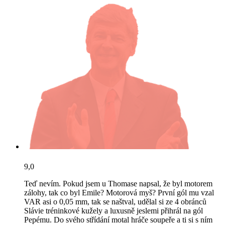
9,0
Teď nevím. Pokud jsem u Thomase napsal, že byl motorem
zálohy, tak co byl Emile? Motorová myš? První gól mu vzal
VAR asi o 0,05 mm, tak se naštval, udělal si ze 4 obránců
Slávie tréninkové kužely a luxusně jeslemi přihrál na gól
Pepému. Do svého střídání motal hráče soupeře a ti si s ním