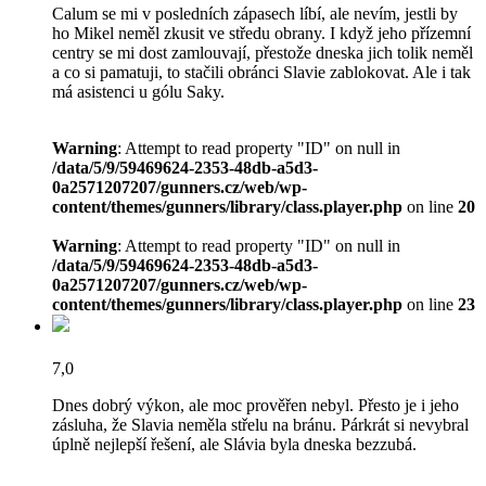
Calum se mi v posledních zápasech líbí, ale nevím, jestli by
ho Mikel neměl zkusit ve středu obrany. I když jeho přízemní
centry se mi dost zamlouvají, přestože dneska jich tolik neměl
a co si pamatuji, to stačili obránci Slavie zablokovat. Ale i tak
má asistenci u gólu Saky.
Warning
: Attempt to read property "ID" on null in
/data/5/9/59469624-2353-48db-a5d3-
0a2571207207/gunners.cz/web/wp-
content/themes/gunners/library/class.player.php
on line
20
Warning
: Attempt to read property "ID" on null in
/data/5/9/59469624-2353-48db-a5d3-
0a2571207207/gunners.cz/web/wp-
content/themes/gunners/library/class.player.php
on line
23
7,0
Dnes dobrý výkon, ale moc prověřen nebyl. Přesto je i jeho
zásluha, že Slavia neměla střelu na bránu. Párkrát si nevybral
úplně nejlepší řešení, ale Slávia byla dneska bezzubá.