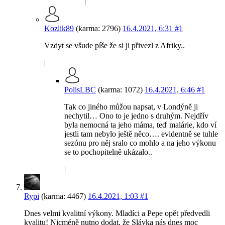
|
Kozlik89
(karma: 2796)
16.4.2021, 6:31
#1
Vzdyt se všude píše že si ji přivezl z Afriky..
|
PolisLBC
(karma: 1072)
16.4.2021, 6:46
#1
Tak co jiného můžou napsat, v Londýně ji
nechytil… Ono to je jedno s druhým. Nejdřív
byla nemocná ta jeho máma, teď malárie, kdo ví
jestli tam nebylo ještě něco…. evidentně se tuhle
sezónu pro něj sralo co mohlo a na jeho výkonu
se to pochopitelně ukázalo..
|
Rypi
(karma: 4467)
16.4.2021, 1:03
#1
Dnes velmi kvalitní výkony. Mladíci a Pepe opět předvedli
kvalitu! Nicméně nutno dodat, že Slávka nás dnes moc