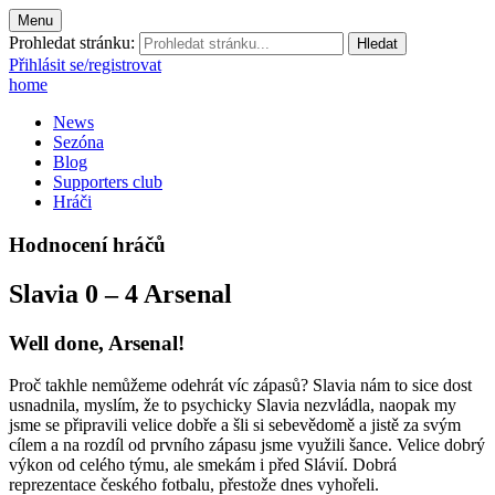
Menu
Prohledat stránku:
Přihlásit se/registrovat
home
News
Sezóna
Blog
Supporters club
Hráči
Hodnocení hráčů
Slavia 0 – 4 Arsenal
Well done, Arsenal!
Proč takhle nemůžeme odehrát víc zápasů? Slavia nám to sice dost
usnadnila, myslím, že to psychicky Slavia nezvládla, naopak my
jsme se připravili velice dobře a šli si sebevědomě a jistě za svým
cílem a na rozdíl od prvního zápasu jsme využili šance. Velice dobrý
výkon od celého týmu, ale smekám i před Slávií. Dobrá
reprezentace českého fotbalu, přestože dnes vyhořeli.