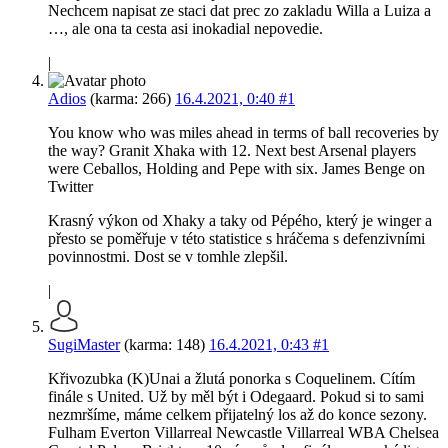
Nechcem napisat ze staci dat prec zo zakladu Willa a Luiza a
…, ale ona ta cesta asi inokadial nepovedie.
|
Adios
(karma: 266)
16.4.2021, 0:40
#1
You know who was miles ahead in terms of ball recoveries by
the way? Granit Xhaka with 12. Next best Arsenal players
were Ceballos, Holding and Pepe with six. James Benge on
Twitter
Krasný výkon od Xhaky a taky od Pépého, který je winger a
přesto se poměřuje v této statistice s hráčema s defenzivními
povinnostmi. Dost se v tomhle zlepšil.
|
SugiMaster
(karma: 148)
16.4.2021, 0:43
#1
Křivozubka (K)Unai a žlutá ponorka s Coquelinem. Cítím
finále s United. Už by měl být i Odegaard. Pokud si to sami
nezmršíme, máme celkem přijatelný los až do konce sezony.
Fulham Everton Villarreal Newcastle Villarreal WBA Chelsea