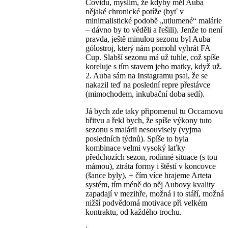
Covidu, myslím, že kdyby měl Auba
nějaké chronické potíže (byť v
minimalistické podobě „utlumené“ malárie
– dávno by to věděli a řešili). Jenže to není
pravda, ještě minulou sezonu byl Auba
gólostroj, který nám pomohl vyhrát FA
Cup. Slabší sezonu má už tuhle, což spíše
koreluje s tím stavem jeho matky, když už.
2. Auba sám na Instagramu psal, že se
nakazil teď na poslední repre přestávce
(mimochodem, inkubační doba sedí).
Já bych zde taky připomenul tu Occamovu
břitvu a řekl bych, že spíše výkony tuto
sezonu s malárii nesouvisely (vyjma
posledních týdnů). Spíše to byla
kombinace velmi vysoký laťky
předchozích sezon, rodinné situace (s tou
mámou), ztráta formy i štěstí v koncovce
(šance byly), + čím více hrajeme Arteta
systém, tím méně do něj Aubovy kvality
zapadají v mezihře, možná i to stáří, možná
nižší podvědomá motivace při velkém
kontraktu, od každého trochu.