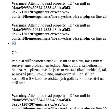
Warning
: Attempt to read property "ID" on null in
/data/5/9/59469624-2353-48db-a5d3-
0a2571207207/gunners.cz/web/wp-
content/themes/gunners/library/class.player.php
on line
20
Warning
: Attempt to read property "ID" on null in
/data/5/9/59469624-2353-48db-a5d3-
0a2571207207/gunners.cz/web/wp-
content/themes/gunners/library/class.player.php
on line
23
7,0
Pablo si drží pěknou statistiku. Jestli se nepletu, tak s ním v
sestavě jsme prohráli jen jednou. Jinak výhry, přinejhorším
remíza. Ale přiznám se, že jsem to ve statistikách nehledal, tak
se možná pletu. Pokud ano, omlouvám se. I on se i on
zasloužil o 0 v kolonce obdržených gólů i v kolonce střel na
naší bránu.
Warning
: Attempt to read property "ID" on null in
/data/5/9/59469624-2353-48db-a5d3-
0a2571207207/gunners.cz/web/wp-
content/themes/gunners/library/class.player.php
on line
20