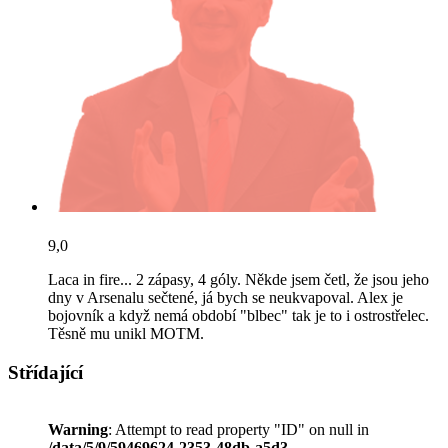
9,0
Laca in fire... 2 zápasy, 4 góly. Někde jsem četl, že jsou jeho
dny v Arsenalu sečtené, já bych se neukvapoval. Alex je
bojovník a když nemá období "blbec" tak je to i ostrostřelec.
Těsně mu unikl MOTM.
Střídající
Warning
: Attempt to read property "ID" on null in
/data/5/9/59469624-2353-48db-a5d3-