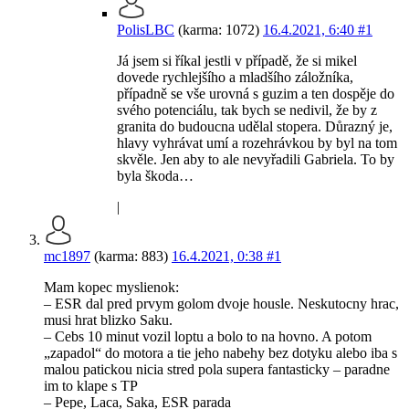
PolisLBC
(karma: 1072)
16.4.2021, 6:40
#1
Já jsem si říkal jestli v případě, že si mikel
dovede rychlejšího a mladšího záložníka,
případně se vše urovná s guzim a ten dospěje do
svého potenciálu, tak bych se nedivil, že by z
granita do budoucna udělal stopera. Důrazný je,
hlavy vyhrávat umí a rozehrávkou by byl na tom
skvěle. Jen aby to ale nevyřadili Gabriela. To by
byla škoda…
|
mc1897
(karma: 883)
16.4.2021, 0:38
#1
Mam kopec myslienok:
– ESR dal pred prvym golom dvoje housle. Neskutocny hrac,
musi hrat blizko Saku.
– Cebs 10 minut vozil loptu a bolo to na hovno. A potom
„zapadol“ do motora a tie jeho nabehy bez dotyku alebo iba s
malou patickou nicia stred pola supera fantasticky – paradne
im to klape s TP
– Pepe, Laca, Saka, ESR parada