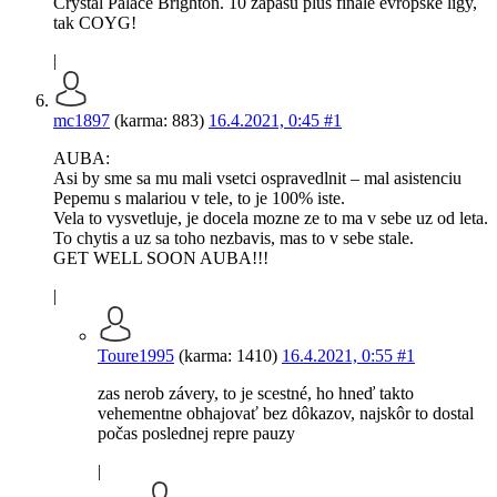
Crystal Palace Brighton. 10 zápasů plus finále evropské ligy,
tak COYG!
|
mc1897
(karma: 883)
16.4.2021, 0:45
#1
AUBA:
Asi by sme sa mu mali vsetci ospravedlnit – mal asistenciu
Pepemu s malariou v tele, to je 100% iste.
Vela to vysvetluje, je docela mozne ze to ma v sebe uz od leta.
To chytis a uz sa toho nezbavis, mas to v sebe stale.
GET WELL SOON AUBA!!!
|
Toure1995
(karma: 1410)
16.4.2021, 0:55
#1
zas nerob závery, to je scestné, ho hneď takto
vehementne obhajovať bez dôkazov, najskôr to dostal
počas poslednej repre pauzy
|