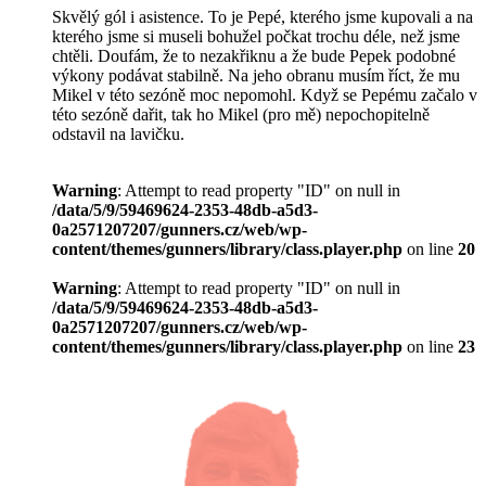
Skvělý gól i asistence. To je Pepé, kterého jsme kupovali a na
kterého jsme si museli bohužel počkat trochu déle, než jsme
chtěli. Doufám, že to nezakřiknu a že bude Pepek podobné
výkony podávat stabilně. Na jeho obranu musím říct, že mu
Mikel v této sezóně moc nepomohl. Když se Pepému začalo v
této sezóně dařit, tak ho Mikel (pro mě) nepochopitelně
odstavil na lavičku.
Warning
: Attempt to read property "ID" on null in
/data/5/9/59469624-2353-48db-a5d3-
0a2571207207/gunners.cz/web/wp-
content/themes/gunners/library/class.player.php
on line
20
Warning
: Attempt to read property "ID" on null in
/data/5/9/59469624-2353-48db-a5d3-
0a2571207207/gunners.cz/web/wp-
content/themes/gunners/library/class.player.php
on line
23