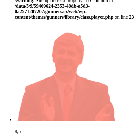
Warning
: Attempt to read property "ID" on null in
/data/5/9/59469624-2353-48db-a5d3-
0a2571207207/gunners.cz/web/wp-
content/themes/gunners/library/class.player.php
on line
23
8,5