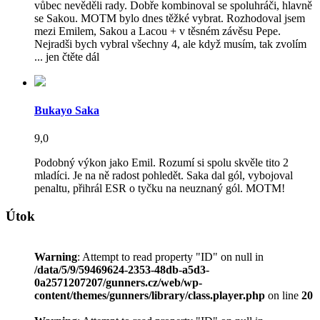
vůbec nevěděli rady. Dobře kombinoval se spoluhráči, hlavně
se Sakou. MOTM bylo dnes těžké vybrat. Rozhodoval jsem
mezi Emilem, Sakou a Lacou + v těsném závěsu Pepe.
Nejradši bych vybral všechny 4, ale když musím, tak zvolím
... jen čtěte dál
Bukayo Saka
9,0
Podobný výkon jako Emil. Rozumí si spolu skvěle tito 2
mladíci. Je na ně radost pohledět. Saka dal gól, vybojoval
penaltu, přihrál ESR o tyčku na neuznaný gól. MOTM!
Útok
Warning
: Attempt to read property "ID" on null in
/data/5/9/59469624-2353-48db-a5d3-
0a2571207207/gunners.cz/web/wp-
content/themes/gunners/library/class.player.php
on line
20