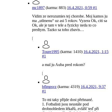
mc1897
(karma: 883)
16.4.2021, 0:59
#1
Vidim ze nerozumies tej chorobe. Moj kamos ju
ma „utlmenu“ uz asi 5 rokov. Vyzera Ok, citi sa
Ok, ale je tam v tele a fyzicky neda to co
predtym. Tazko sa toho zbavis…
|
Toure1995
(karma: 1410)
16.4.2021, 1:15
#1
a mal ju Auba pred rokom?
|
bflmpsvz
(karma: 4319)
16.4.2021, 9:37
#1
To mi taky přijde dost přehnané.
1. Fotbalisti jsou neustále pod
drobnohledem lékařů, zvlášť teď při