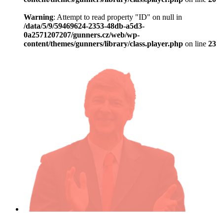
Warning
: Attempt to read property "ID" on null in
/data/5/9/59469624-2353-48db-a5d3-
0a2571207207/gunners.cz/web/wp-
content/themes/gunners/library/class.player.php
on line
23