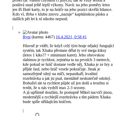
prošel (ať vlastní chybami či jiných), tak se vždy sebral a
podává snad ještě lepší výkony. Navíc na jeho poměry letos
jen tři žluté karty, to je na hráče na jeho pozici skvělá bilance.
Kdo ví, třeba v klubu znovu „nazuje“ kapitánskou pásku a
dalších pět let k ní nikoho nepustí.
|
Rypi
(karma: 4467)
16.4.2021, 0:58
#1
Hlavně je vidět, že když celý tým hraje nějaký fungující
systém, tak Xhaka přestane dělat ty své mega kiksy
(letos 1 kiks?? + minimum karet). Jeho obrovskou
slabinou je rychlost, zejména ta na prvních 3 metrech,
kde pokud se hráč dostane vedle něj, Xhaka je ze hry a
příjde faul, nebo hráč vesele pokračuje. Jinak je
samozřejmě silný na míči, nepanikaří, kvalitní
rozehrávka a jak jsi psal, mentálně neskutečně odolný.
Bohužel ale ta rychlest půjde už jen dolů a troufnu si
tvrdit, že u nás vydrží max 2-3 sezony.
A já upřímně doufám, že postupně Mikel nacviči jinou,
modernější a rychlejší rozehrávku a tím pádem Xhaka
bude spíše střídajícím hráčem.
|