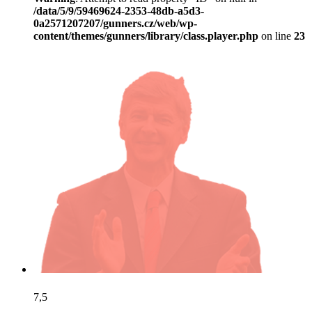
/data/5/9/59469624-2353-48db-a5d3-
0a2571207207/gunners.cz/web/wp-
content/themes/gunners/library/class.player.php
on line
23
7,5