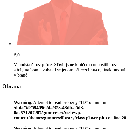
6,0
V podstatě bez práce. Slávii jsme k ničemu nepustili, bez
střely na bránu, zabavil se jenom při rozehrávce, jinak mrznul
v bráně.
Obrana
Warning
: Attempt to read property "ID" on null in
/data/5/9/59469624-2353-48db-a5d3-
0a2571207207/gunners.cz/web/wp-
content/themes/gunners/library/class.player.php
on line
20
Warning
: Attempt to read property "ID" on null in