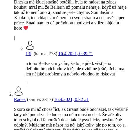
Dneska mě kluci strašně potěšili, byla to radost na zápas
koukat, mrzí mi, že Bellerín už pomalu nehraje, když už hraje
tak už to není ono :(, snad se ještě chytne. Souhlasím s
Xhakou, ten chlap si mě bere na svojí stranu a celkově super
práce. Snad nám to dá pořádnou motivaci a v lize půjdem
hore
|
13lj
(karma: 778)
16.4.2021, 0:39
#1
u toho Bellse si myslím, že to je předzvěst jeho
definitního odchodu v létě, ale uvidíme ještě, třeba má
jen nějaké problémy a nebylo vhodno to riskovat
|
Radek
(karma: 3317)
16.4.2021, 0:32
#1
Skoro se mi až chceš říct, až Granit bude odcházet, tak většině
tady ukápne slza. Jedno se na něm musí nechat. Že ačkoliv
toho schytal od fanoušků dost, tak je psychicky neskutečně
odolný. Můžeme mít názor na něj jakýkoliv, ale po tom, co si