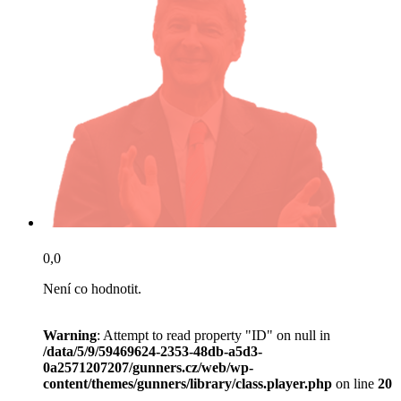
0,0
Není co hodnotit.
Warning
: Attempt to read property "ID" on null in
/data/5/9/59469624-2353-48db-a5d3-
0a2571207207/gunners.cz/web/wp-
content/themes/gunners/library/class.player.php
on line
20