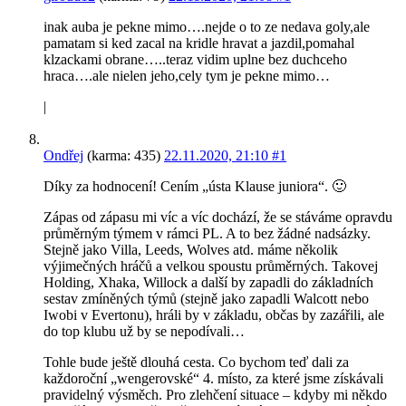
inak auba je pekne mimo….nejde o to ze nedava goly,ale
pamatam si ked zacal na kridle hravat a jazdil,pomahal
klzackami obrane…..teraz vidim uplne bez duchceho
hraca….ale nielen jeho,cely tym je pekne mimo…
|
Ondřej
(karma: 435)
22.11.2020, 21:10
#1
Díky za hodnocení! Cením „ústa Klause juniora“. 🙂
Zápas od zápasu mi víc a víc dochází, že se stáváme opravdu
průměrným týmem v rámci PL. A to bez žádné nadsázky.
Stejně jako Villa, Leeds, Wolves atd. máme několik
výjimečných hráčů a velkou spoustu průměrných. Takovej
Holding, Xhaka, Willock a další by zapadli do základních
sestav zmíněných týmů (stejně jako zapadli Walcott nebo
Iwobi v Evertonu), hráli by v základu, občas by zazářili, ale
do top klubu už by se nepodívali…
Tohle bude ještě dlouhá cesta. Co bychom teď dali za
každoroční „wengerovské“ 4. místo, za které jsme získávali
pravidelný výsměch. Pro zlehčení situace – kdyby mi někdo