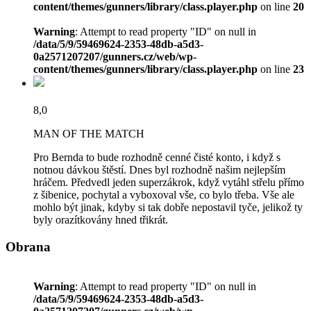
content/themes/gunners/library/class.player.php
on line
20
Warning
: Attempt to read property "ID" on null in
/data/5/9/59469624-2353-48db-a5d3-
0a2571207207/gunners.cz/web/wp-
content/themes/gunners/library/class.player.php
on line
23
8,0
MAN OF THE MATCH
Pro Bernda to bude rozhodně cenné čisté konto, i když s
notnou dávkou štěstí. Dnes byl rozhodně našim nejlepším
hráčem. Předvedl jeden superzákrok, když vytáhl střelu přímo
z šibenice, pochytal a vyboxoval vše, co bylo třeba. Vše ale
mohlo být jinak, kdyby si tak dobře nepostavil tyče, jelikož ty
byly orazítkovány hned třikrát.
Obrana
Warning
: Attempt to read property "ID" on null in
/data/5/9/59469624-2353-48db-a5d3-