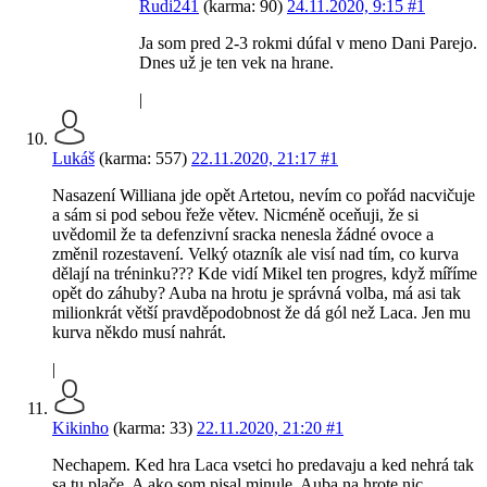
Rudi241
(karma: 90)
24.11.2020, 9:15
#1
Ja som pred 2-3 rokmi dúfal v meno Dani Parejo.
Dnes už je ten vek na hrane.
|
Lukáš
(karma: 557)
22.11.2020, 21:17
#1
Nasazení Williana jde opět Artetou, nevím co pořád nacvičuje
a sám si pod sebou řeže větev. Nicméně oceňuji, že si
uvědomil že ta defenzivní sracka nenesla žádné ovoce a
změnil rozestavení. Velký otazník ale visí nad tím, co kurva
dělají na tréninku??? Kde vidí Mikel ten progres, když míříme
opět do záhuby? Auba na hrotu je správná volba, má asi tak
milionkrát větší pravděpodobnost že dá gól než Laca. Jen mu
kurva někdo musí nahrát.
|
Kikinho
(karma: 33)
22.11.2020, 21:20
#1
Nechapem. Ked hra Laca vsetci ho predavaju a ked nehrá tak
sa tu plače. A ako som pisal minule, Auba na hrote nic