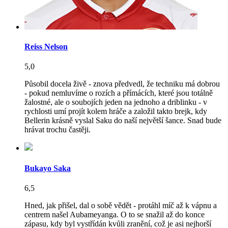
Reiss Nelson
5,0
Působil docela živě - znova předvedl, že techniku má dobrou
- pokud nemluvíme o rozích a přímácích, které jsou totálně
žalostné, ale o soubojích jeden na jednoho a driblinku - v
rychlosti umí projít kolem hráče a založil takto brejk, kdy
Bellerin krásně vyslal Saku do naší největší šance. Snad bude
hrávat trochu častěji.
Bukayo Saka
6,5
Hned, jak přišel, dal o sobě vědět - protáhl míč až k vápnu a
centrem našel Aubameyanga. O to se snažil až do konce
zápasu, kdy byl vystřídán kvůli zranění, což je asi nejhorší