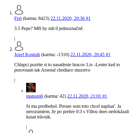
Feri
(karma: 8423)
22.11.2020, 20:36
#1
3.5 Pepe? Měl by mít 0 jednoznačně.
|
Jozef Kostrab
(karma: -1310)
22.11.2020, 20:45
#1
Chlapci pozrite si to nasadenie hracov Liv -Lester ked to
porovnam tak Arsenal chodiace muzstvo
|
matusm6
(karma: 42)
22.11.2020, 21:01
#1
Si ma predbehol. Presne som toto chcel napísať. Ja
nerozumiem, že po prehre 0:3 s Villou dnes nedokázali
kusat trávnik.
|