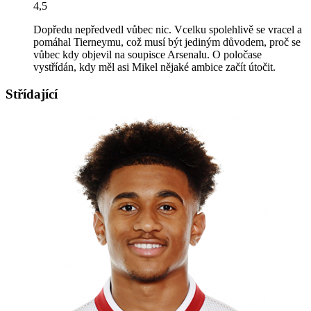
4,5
Dopředu nepředvedl vůbec nic. Vcelku spolehlivě se vracel a
pomáhal Tierneymu, což musí být jediným důvodem, proč se
vůbec kdy objevil na soupisce Arsenalu. O poločase
vystřídán, kdy měl asi Mikel nějaké ambice začít útočit.
Střídající