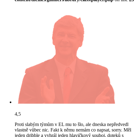
4,5
Proti slabým týmům v EL mu to šlo, ale dneska nepředvedl
vlastně vůbec nic. Fakt k němu nemám co napsat, sorry. Měl
jeden dribble a vyhrál jeden hlavičkový souboj, doteků s