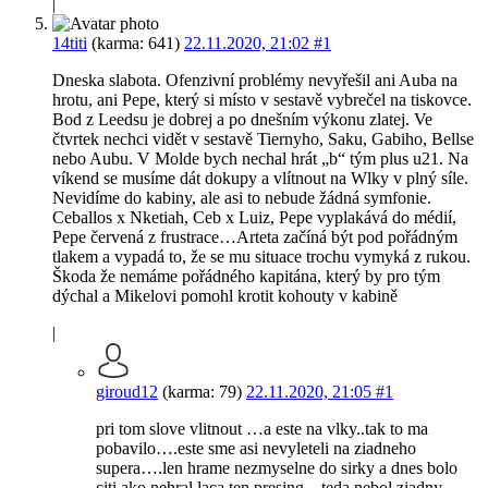
|
14titi
(karma: 641)
22.11.2020, 21:02
#1
Dneska slabota. Ofenzivní problémy nevyřešil ani Auba na
hrotu, ani Pepe, který si místo v sestavě vybrečel na tiskovce.
Bod z Leedsu je dobrej a po dnešním výkonu zlatej. Ve
čtvrtek nechci vidět v sestavě Tiernyho, Saku, Gabiho, Bellse
nebo Aubu. V Molde bych nechal hrát „b“ tým plus u21. Na
víkend se musíme dát dokupy a vlítnout na Wlky v plný síle.
Nevidíme do kabiny, ale asi to nebude žádná symfonie.
Ceballos x Nketiah, Ceb x Luiz, Pepe vyplakává do médií,
Pepe červená z frustrace…Arteta začíná být pod pořádným
tlakem a vypadá to, že se mu situace trochu vymyká z rukou.
Škoda že nemáme pořádného kapitána, který by pro tým
dýchal a Mikelovi pomohl krotit kohouty v kabině
|
giroud12
(karma: 79)
22.11.2020, 21:05
#1
pri tom slove vlitnout …a este na vlky..tak to ma
pobavilo….este sme asi nevyleteli na ziadneho
supera….len hrame nezmyselne do sirky a dnes bolo
citi ako nehral laca,ten presing…teda nebol ziadny