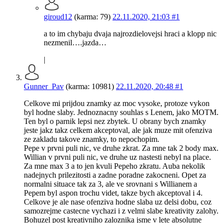
giroud12
(karma: 79)
22.11.2020, 21:03
#1
a to im chybaju dvaja najrozdielovejsi hraci a klopp nic
nezmenil….jazda…
|
Gunner_Pav
(karma: 10981)
22.11.2020, 20:48
#1
Celkove mi prijdou znamky az moc vysoke, protoze vykon
byl hodne slaby. Jednoznacny souhlas s Lenem, jako MOTM.
Ten byl o parnik lepsi nez zbytek. U obrany bych znamky
jeste jakz takz celkem akceptoval, ale jak muze mit ofenziva
ze zakladu takove znamky, to nepochopim.
Pepe v prvni puli nic, ve druhe zkrat. Za mne tak 2 body max.
Willian v prvni puli nic, ve druhe uz nastesti nebyl na place.
Za mne max 3 a to jen kvuli Pepeho zkratu. Auba nekolik
nadejnych prilezitosti a zadne poradne zakocneni. Opet za
normalni situace tak za 3, ale ve srovnani s Willianem a
Pepem byl aspon trochu videt, takze bych akceptoval i 4.
Celkove je ale nase ofenziva hodne slaba uz delsi dobu, coz
samozrejme castecne vychazi i z velmi slabe kreativity zalohy.
Bohuzel post kreativniho zaloznika jsme v lete absolutne