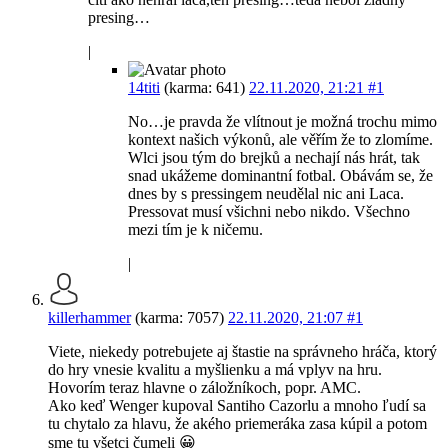
presing…
|
14titi
(karma: 641)
22.11.2020, 21:21
#1
No…je pravda že vlítnout je možná trochu mimo
kontext našich výkonů, ale věřím že to zlomíme.
Wlci jsou tým do brejků a nechají nás hrát, tak
snad ukážeme dominantní fotbal. Obávám se, že
dnes by s pressingem neudělal nic ani Laca.
Pressovat musí všichni nebo nikdo. Všechno
mezi tím je k ničemu.
|
killerhammer
(karma: 7057)
22.11.2020, 21:07
#1
Viete, niekedy potrebujete aj štastie na správneho hráča, ktorý
do hry vnesie kvalitu a myšlienku a má vplyv na hru.
Hovorím teraz hlavne o záložníkoch, popr. AMC.
Ako keď Wenger kupoval Santiho Cazorlu a mnoho ľudí sa
tu chytalo za hlavu, že akého priemeráka zasa kúpil a potom
sme tu všetci čumeli 😀