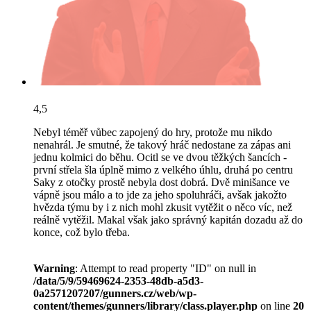
4,5
Nebyl téměř vůbec zapojený do hry, protože mu nikdo
nenahrál. Je smutné, že takový hráč nedostane za zápas ani
jednu kolmici do běhu. Ocitl se ve dvou těžkých šancích -
první střela šla úplně mimo z velkého úhlu, druhá po centru
Saky z otočky prostě nebyla dost dobrá. Dvě minišance ve
vápně jsou málo a to jde za jeho spoluhráči, avšak jakožto
hvězda týmu by i z nich mohl zkusit vytěžit o něco víc, než
reálně vytěžil. Makal však jako správný kapitán dozadu až do
konce, což bylo třeba.
Warning
: Attempt to read property "ID" on null in
/data/5/9/59469624-2353-48db-a5d3-
0a2571207207/gunners.cz/web/wp-
content/themes/gunners/library/class.player.php
on line
20