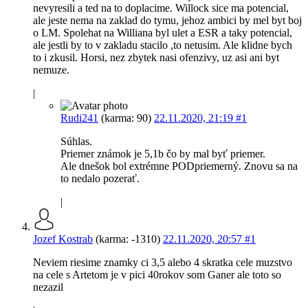
nevyresili a ted na to doplacime. Willock sice ma potencial,
ale jeste nema na zaklad do tymu, jehoz ambici by mel byt boj
o LM. Spolehat na Williana byl ulet a ESR a taky potencial,
ale jestli by to v zakladu stacilo ,to netusim. Ale klidne bych
to i zkusil. Horsi, nez zbytek nasi ofenzivy, uz asi ani byt
nemuze.
|
Rudi241
(karma: 90)
22.11.2020, 21:19
#1
Súhlas.
Priemer známok je 5,1b čo by mal byť priemer.
Ale dnešok bol extrémne PODpriemerný. Znovu sa na
to nedalo pozerať.
|
Jozef Kostrab
(karma: -1310)
22.11.2020, 20:57
#1
Neviem riesime znamky ci 3,5 alebo 4 skratka cele muzstvo
na cele s Artetom je v pici 40rokov som Ganer ale toto so
nezazil