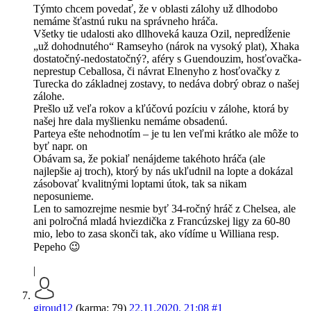
Týmto chcem povedať, že v oblasti zálohy už dlhodobo
nemáme šťastnú ruku na správneho hráča.
Všetky tie udalosti ako dllhoveká kauza Ozil, nepredĺženie
„už dohodnutého“ Ramseyho (nárok na vysoký plat), Xhaka
dostatočný-nedostatočný?, aféry s Guendouzim, hosťovačka-
neprestup Ceballosa, či návrat Elnenyho z hosťovačky z
Turecka do základnej zostavy, to nedáva dobrý obraz o našej
zálohe.
Prešlo už veľa rokov a kľúčovú pozíciu v zálohe, ktorá by
našej hre dala myšlienku nemáme obsadenú.
Parteya ešte nehodnotím – je tu len veľmi krátko ale môže to
byť napr. on
Obávam sa, že pokiaľ nenájdeme takéhoto hráča (ale
najlepšie aj troch), ktorý by nás ukľudnil na lopte a dokázal
zásobovať kvalitnými loptami útok, tak sa nikam
neposunieme.
Len to samozrejme nesmie byť 34-ročný hráč z Chelsea, ale
ani polročná mladá hviezdička z Francúzskej ligy za 60-80
mio, lebo to zasa skonči tak, ako vídíme u Williana resp.
Pepeho 😉
|
giroud12
(karma: 79)
22.11.2020, 21:08
#1