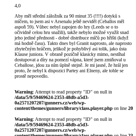
4,0
Aby měl střední záložník za 90 minut 35 (!!!!) dotyků s
míčem, to jsem asi v Arsenalu ještě neviděl (Ceballos měl
aspoň 59). Vůbec nebyl zapojen do hry (Leeds se o to
očividně celou hru snažili), takže nebylo možné využít snad
jeho jediné přednosti - dobré distribuce míčů po hřišti (když
má hodně času). Takto dnes byl Granit naprosto, ale naprosto
zbytečným hráčem, jelikož je pohyblivý asi tolik, jako ústa
Klause juniora. V obraně pozičně klasicky mimo, nestíhal
dostupovat a díry na pomezí vápna, které jsem zmiňoval u
Ceballose, jdou za ním úplně stejně. Je mi jasné, že hrál jen
proto, že nebyl k dispozici Partey ani Elneny, ale tohle se
prostě nepovedlo.
Warning
: Attempt to read property "ID" on null in
/data/5/9/59469624-2353-48db-a5d3-
0a2571207207/gunners.cz/web/wp-
content/themes/gunners/library/class.player.php
on line
20
Warning
: Attempt to read property "ID" on null in
/data/5/9/59469624-2353-48db-a5d3-
0a2571207207/gunners.cz/web/wp-
content/themes/gunners/library/class.player.php
on line
23