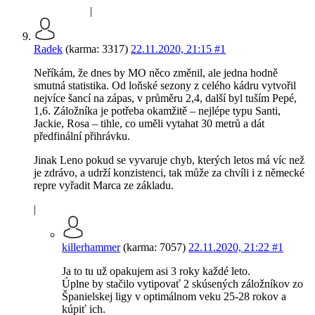
|
Radek
(karma: 3317)
22.11.2020, 21:15
#1
Neříkám, že dnes by MO něco změnil, ale jedna hodně
smutná statistika. Od loňské sezony z celého kádru vytvořil
nejvíce šancí na zápas, v průměru 2,4, další byl tuším Pepé,
1,6. Záložníka je potřeba okamžitě – nejlépe typu Santi,
Jackie, Rosa – tihle, co uměli vytahat 30 metrů a dát
předfinální přihrávku.
Jinak Leno pokud se vyvaruje chyb, kterých letos má víc než
je zdrávo, a udrží konzistenci, tak může za chvíli i z německé
repre vyřadit Marca ze základu.
|
killerhammer
(karma: 7057)
22.11.2020, 21:22
#1
Ja to tu už opakujem asi 3 roky každé leto.
Úplne by stačilo vytipovať 2 skúsených záložníkov zo
Španielskej ligy v optimálnom veku 25-28 rokov a
kúpiť ich.