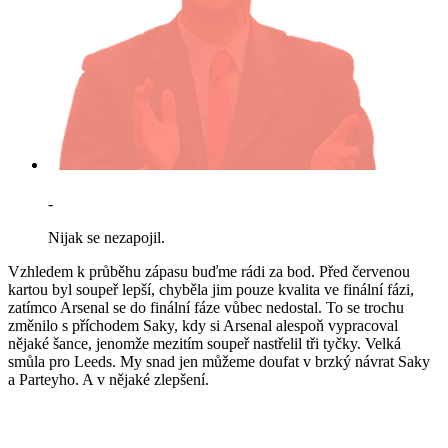
-
Nijak se nezapojil.
Vzhledem k průběhu zápasu buďme rádi za bod. Před červenou
kartou byl soupeř lepší, chyběla jim pouze kvalita ve finální fázi,
zatímco Arsenal se do finální fáze vůbec nedostal. To se trochu
změnilo s příchodem Saky, kdy si Arsenal alespoň vypracoval
nějaké šance, jenomže mezitím soupeř nastřelil tři tyčky. Velká
smůla pro Leeds. My snad jen můžeme doufat v brzký návrat Saky
a Parteyho. A v nějaké zlepšení.