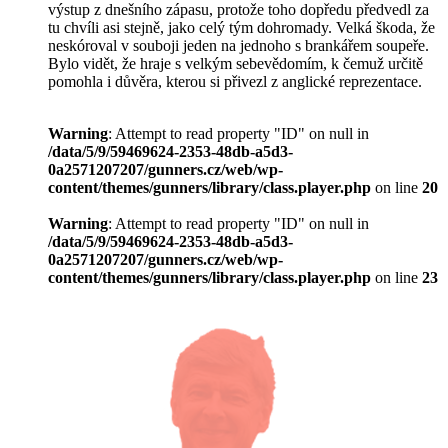
výstup z dnešního zápasu, protože toho dopředu předvedl za
tu chvíli asi stejně, jako celý tým dohromady. Velká škoda, že
neskóroval v souboji jeden na jednoho s brankářem soupeře.
Bylo vidět, že hraje s velkým sebevědomím, k čemuž určitě
pomohla i důvěra, kterou si přivezl z anglické reprezentace.
Warning
: Attempt to read property "ID" on null in
/data/5/9/59469624-2353-48db-a5d3-
0a2571207207/gunners.cz/web/wp-
content/themes/gunners/library/class.player.php
on line
20
Warning
: Attempt to read property "ID" on null in
/data/5/9/59469624-2353-48db-a5d3-
0a2571207207/gunners.cz/web/wp-
content/themes/gunners/library/class.player.php
on line
23