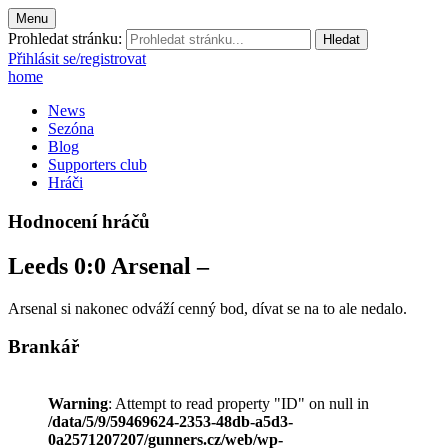
Menu
Prohledat stránku:
Přihlásit se/registrovat
home
News
Sezóna
Blog
Supporters club
Hráči
Hodnocení hráčů
Leeds 0:0 Arsenal –
Arsenal si nakonec odváží cenný bod, dívat se na to ale nedalo.
Brankář
Warning
: Attempt to read property "ID" on null in
/data/5/9/59469624-2353-48db-a5d3-
0a2571207207/gunners.cz/web/wp-