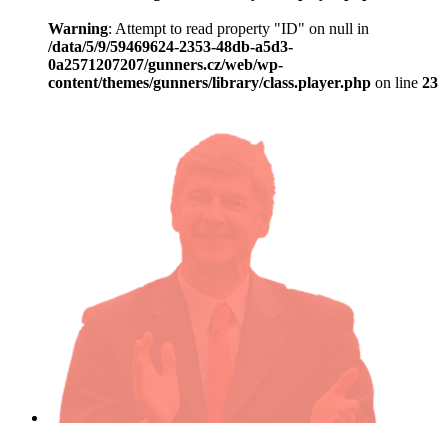
Warning
: Attempt to read property "ID" on null in
/data/5/9/59469624-2353-48db-a5d3-
0a2571207207/gunners.cz/web/wp-
content/themes/gunners/library/class.player.php
on line
23