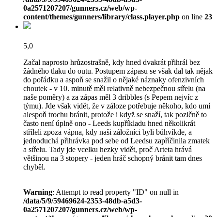
0a2571207207/gunners.cz/web/wp-
content/themes/gunners/library/class.player.php
on line
23
5,0
Začal naprosto hrůzostrašně, kdy hned dvakrát přihrál bez
žádného tlaku do outu. Postupem zápasu se však dal tak nějak
do pořádku a aspoň se snažil o nějaké náznaky ofenzivních
choutek - v 10. minutě měl relativně nebezpečnou střelu (na
naše poměry) a za zápas měl 3 dribbles (s Pepem nejvíc z
týmu). Jde však vidět, že v záloze potřebuje někoho, kdo umí
alespoň trochu bránit, protože i když se snaží, tak pozičně to
často není úplně ono - Leeds kupříkladu hned několikrát
stříleli zpoza vápna, kdy naši záložníci byli bůhvíkde, a
jednoduchá přihrávka pod sebe od Leedsu zapříčinila zmatek
a střelu. Tady jde vcelku hezky vidět, proč Arteta hrává
většinou na 3 stopery - jeden hráč schopný bránit tam dnes
chyběl.
Warning
: Attempt to read property "ID" on null in
/data/5/9/59469624-2353-48db-a5d3-
0a2571207207/gunners.cz/web/wp-