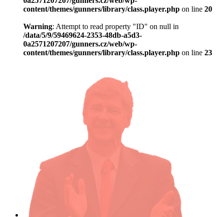
0a2571207207/gunners.cz/web/wp-
content/themes/gunners/library/class.player.php
on line
20
Warning
: Attempt to read property "ID" on null in
/data/5/9/59469624-2353-48db-a5d3-
0a2571207207/gunners.cz/web/wp-
content/themes/gunners/library/class.player.php
on line
23