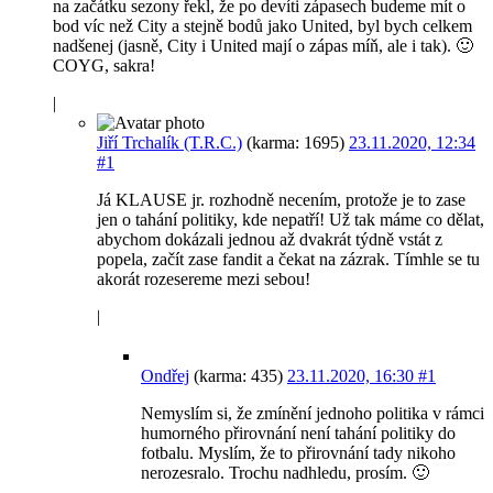
na začátku sezony řekl, že po devíti zápasech budeme mít o
bod víc než City a stejně bodů jako United, byl bych celkem
nadšenej (jasně, City i United mají o zápas míň, ale i tak). 🙂
COYG, sakra!
|
Jiří Trchalík (T.R.C.)
(karma: 1695)
23.11.2020, 12:34
#1
Já KLAUSE jr. rozhodně necením, protože je to zase
jen o tahání politiky, kde nepatří! Už tak máme co dělat,
abychom dokázali jednou až dvakrát týdně vstát z
popela, začít zase fandit a čekat na zázrak. Tímhle se tu
akorát rozesereme mezi sebou!
|
Ondřej
(karma: 435)
23.11.2020, 16:30
#1
Nemyslím si, že zmínění jednoho politika v rámci
humorného přirovnání není tahání politiky do
fotbalu. Myslím, že to přirovnání tady nikoho
nerozesralo. Trochu nadhledu, prosím. 🙂