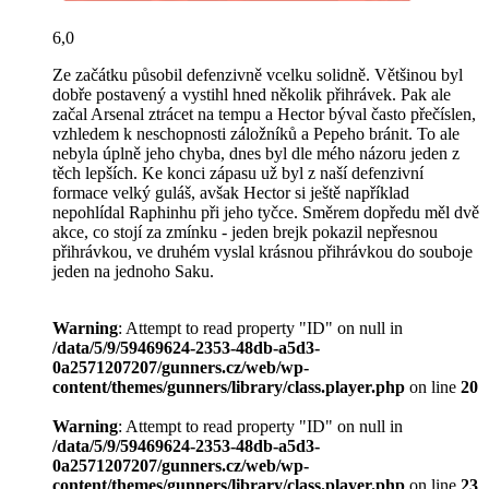
6,0
Ze začátku působil defenzivně vcelku solidně. Většinou byl
dobře postavený a vystihl hned několik přihrávek. Pak ale
začal Arsenal ztrácet na tempu a Hector býval často přečíslen,
vzhledem k neschopnosti záložníků a Pepeho bránit. To ale
nebyla úplně jeho chyba, dnes byl dle mého názoru jeden z
těch lepších. Ke konci zápasu už byl z naší defenzivní
formace velký guláš, avšak Hector si ještě například
nepohlídal Raphinhu při jeho tyčce. Směrem dopředu měl dvě
akce, co stojí za zmínku - jeden brejk pokazil nepřesnou
přihrávkou, ve druhém vyslal krásnou přihrávkou do souboje
jeden na jednoho Saku.
Warning
: Attempt to read property "ID" on null in
/data/5/9/59469624-2353-48db-a5d3-
0a2571207207/gunners.cz/web/wp-
content/themes/gunners/library/class.player.php
on line
20
Warning
: Attempt to read property "ID" on null in
/data/5/9/59469624-2353-48db-a5d3-
0a2571207207/gunners.cz/web/wp-
content/themes/gunners/library/class.player.php
on line
23