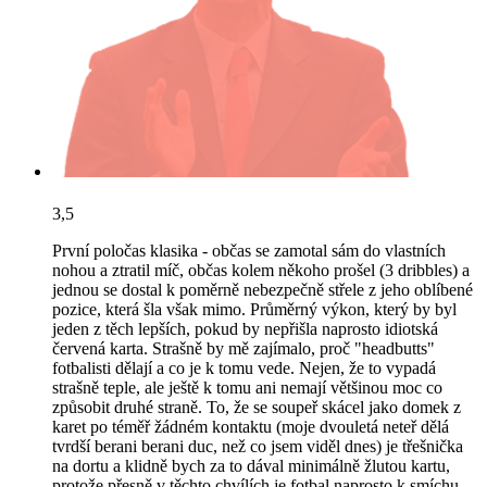
3,5
První poločas klasika - občas se zamotal sám do vlastních
nohou a ztratil míč, občas kolem někoho prošel (3 dribbles) a
jednou se dostal k poměrně nebezpečně střele z jeho oblíbené
pozice, která šla však mimo. Průměrný výkon, který by byl
jeden z těch lepších, pokud by nepřišla naprosto idiotská
červená karta. Strašně by mě zajímalo, proč "headbutts"
fotbalisti dělají a co je k tomu vede. Nejen, že to vypadá
strašně teple, ale ještě k tomu ani nemají většinou moc co
způsobit druhé straně. To, že se soupeř skácel jako domek z
karet po téměř žádném kontaktu (moje dvouletá neteř dělá
tvrdší berani berani duc, než co jsem viděl dnes) je třešnička
na dortu a klidně bych za to dával minimálně žlutou kartu,
protože přesně v těchto chvílích je fotbal naprosto k smíchu.