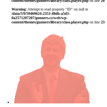
content/themes/gunners/library/class.player.php
on line
20
Warning
: Attempt to read property "ID" on null in
/data/5/9/59469624-2353-48db-a5d3-
0a2571207207/gunners.cz/web/wp-
content/themes/gunners/library/class.player.php
on line
23