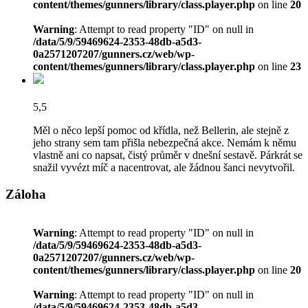
content/themes/gunners/library/class.player.php
on line
20
Warning
: Attempt to read property "ID" on null in
/data/5/9/59469624-2353-48db-a5d3-
0a2571207207/gunners.cz/web/wp-
content/themes/gunners/library/class.player.php
on line
23
5,5
Měl o něco lepší pomoc od křídla, než Bellerin, ale stejně z
jeho strany sem tam přišla nebezpečná akce. Nemám k němu
vlastně ani co napsat, čistý průměr v dnešní sestavě. Párkrát se
snažil vyvézt míč a nacentrovat, ale žádnou šanci nevytvořil.
Záloha
Warning
: Attempt to read property "ID" on null in
/data/5/9/59469624-2353-48db-a5d3-
0a2571207207/gunners.cz/web/wp-
content/themes/gunners/library/class.player.php
on line
20
Warning
: Attempt to read property "ID" on null in
/data/5/9/59469624-2353-48db-a5d3-