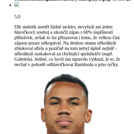
5,0
Dle statistik neměl žádné tackles, nevyhrál ani jeden
hlavičkový souboj a ukončil zápas s 60% úspěšností
přihrávek, avšak to lze přisuzovat i tomu, že velkou část
zápasu pouze odkopával. Na druhou stranu několikrát
zblokoval střelu a pozičně na tom nebyl úplně nejhůř -
několikrát zaskakoval za chybující spoluhráče (např.
Gabriela). Jediné, co bych mu opravdu vytknul, je to, že
nechal v pohodě odhlavičkovat Bamforda u jeho tyčky.