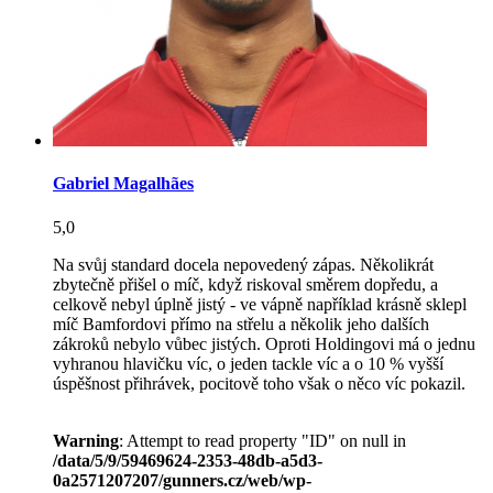
Gabriel Magalhães
5,0
Na svůj standard docela nepovedený zápas. Několikrát
zbytečně přišel o míč, když riskoval směrem dopředu, a
celkově nebyl úplně jistý - ve vápně například krásně sklepl
míč Bamfordovi přímo na střelu a několik jeho dalších
zákroků nebylo vůbec jistých. Oproti Holdingovi má o jednu
vyhranou hlavičku víc, o jeden tackle víc a o 10 % vyšší
úspěšnost přihrávek, pocitově toho však o něco víc pokazil.
Warning
: Attempt to read property "ID" on null in
/data/5/9/59469624-2353-48db-a5d3-
0a2571207207/gunners.cz/web/wp-