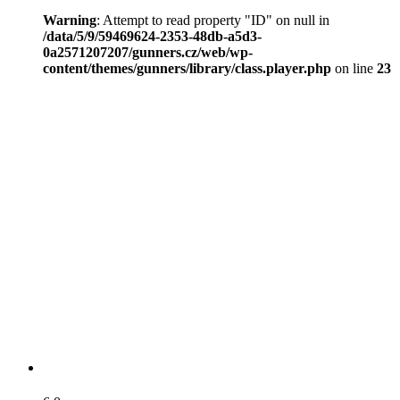
Warning
: Attempt to read property "ID" on null in
/data/5/9/59469624-2353-48db-a5d3-
0a2571207207/gunners.cz/web/wp-
content/themes/gunners/library/class.player.php
on line
23