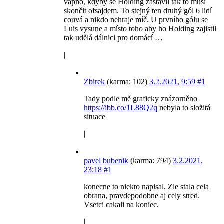
vápno, kdyby se Holding zastavil tak to musí
skončit ofsajdem. To stejný ten druhý gól 6 lidí
couvá a nikdo nehraje míč. U prvního gólu se
Luis vysune a místo toho aby ho Holding zajistil
tak udělá dálnici pro domácí …
|
Zbirek
(karma: 102)
3.2.2021, 9:59
#1
Tady podle mě graficky znázorněno
https://ibb.co/1L88Q2q
nebyla to složitá
situace
|
pavel bubenik
(karma: 794)
3.2.2021,
23:18
#1
konecne to niekto napisal. Zle stala cela
obrana, pravdepodobne aj cely stred.
Vsetci cakali na koniec.
|