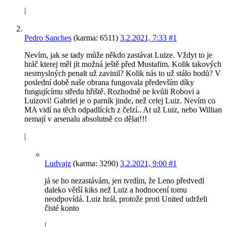
|
Pedro Sanches
(karma: 6511)
3.2.2021, 7:33
#1
Nevím, jak se tady může někdo zastávat Luize. Vždyt to je
hráč kterej měl jít možná ještě před Mustafim. Kolik takových
nesmyslných penalt už zavinil? Kolik nás to už stálo bodů? V
poslední době naše obrana fungovala především díky
fungujícímu středu hřiště. Rozhodně ne kvůli Robovi a
Luizovi! Gabriel je o parník jinde, než celej Luiz. Nevím co
MA vidí na těch odpadlících z čelzí.. At už Luiz, nebo Willian
nemají v arsenalu absolutně co dělat!!!
|
Ludvajz
(karma: 3290)
3.2.2021, 9:00
#1
já se ho nezastávám, jen tvrdím, že Leno předvedl
daleko větší kiks než Luiz a hodnocení tomu
neodpovídá. Luiz hrál, protože proti United udrželi
čisté konto
|