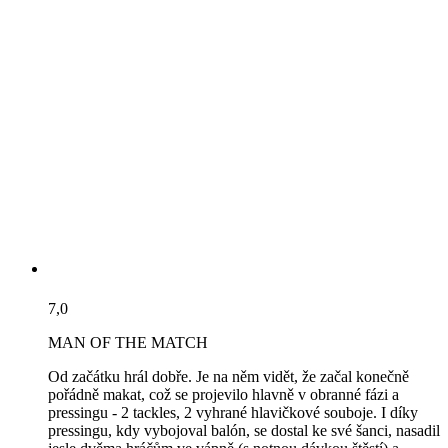
7,0
MAN OF THE MATCH
Od začátku hrál dobře. Je na něm vidět, že začal konečně
pořádně makat, což se projevilo hlavně v obranné fázi a
pressingu - 2 tackles, 2 vyhrané hlavičkové souboje. I díky
pressingu, kdy vybojoval balón, se dostal ke své šanci, nasadil