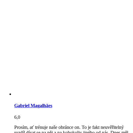
Gabriel Magalhães
6,0
Prosím, ať trénuje naše obránce on. To je fakt neuvěřitelný
rozdíl dívat se na něj a na kohokoliv jiného od nás. Dnes měl