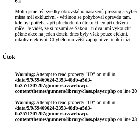
6,0
Mohli jsme být svědky obrovského nasazení, pressing a výběr
místa měl exkluzivní - většinou se pohyboval opravdu tam,
kde byl potřeba - při přechodu do útoku či jen při udržení
míče. Je vidět, že si rozumí se Sakou - ti dva umí vykouzlit
pěkné akce na jeden dotek, dnes byly však pouze efektní,
nikoliv efektivní. Chybělo mu větší zapojení ve finální fázi.
Útok
Warning
: Attempt to read property "ID" on null in
/data/5/9/59469624-2353-48db-a5d3-
0a2571207207/gunners.cz/web/wp-
content/themes/gunners/library/class.player.php
on line
20
Warning
: Attempt to read property "ID" on null in
/data/5/9/59469624-2353-48db-a5d3-
0a2571207207/gunners.cz/web/wp-
content/themes/gunners/library/class.player.php
on line
23