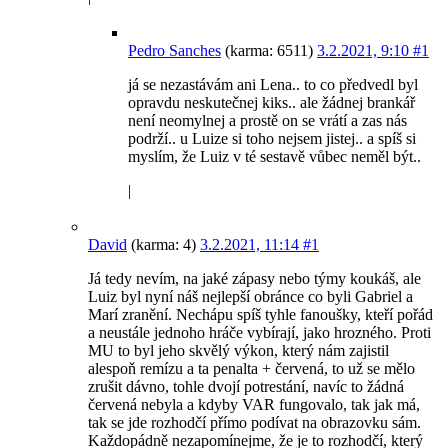
Pedro Sanches
(karma: 6511)
3.2.2021, 9:10
#1
já se nezastávám ani Lena.. to co předvedl byl
opravdu neskutečnej kiks.. ale žádnej brankář
není neomylnej a prostě on se vrátí a zas nás
podrží.. u Luize si toho nejsem jistej.. a spíš si
myslím, že Luiz v té sestavě vůbec neměl být..
|
David
(karma: 4)
3.2.2021, 11:14
#1
Já tedy nevím, na jaké zápasy nebo týmy koukáš, ale
Luiz byl nyní náš nejlepší obránce co byli Gabriel a
Marí zranění. Nechápu spíš tyhle fanoušky, kteří pořád
a neustále jednoho hráče vybírají, jako hrozného. Proti
MU to byl jeho skvělý výkon, který nám zajistil
alespoň remízu a ta penalta + červená, to už se mělo
zrušit dávno, tohle dvojí potrestání, navíc to žádná
červená nebyla a kdyby VAR fungovalo, tak jak má,
tak se jde rozhodčí přímo podívat na obrazovku sám.
Každopádně nezapomínejme, že je to rozhodčí, který