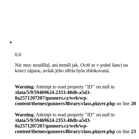
0,0
Nic moc neudělal, ani neměl jak. Ocitl se v jedné šanci na
konci zápasu, avšak jeho střela byla zblokovaná.
Warning
: Attempt to read property "ID" on null in
/data/5/9/59469624-2353-48db-a5d3-
0a2571207207/gunners.cz/web/wp-
content/themes/gunners/library/class.player.php
on line
20
Warning
: Attempt to read property "ID" on null in
/data/5/9/59469624-2353-48db-a5d3-
0a2571207207/gunners.cz/web/wp-
content/themes/gunners/library/class.player.php
on line
23