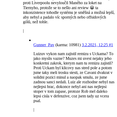
proti Liverpoolu nevyloučil Maného za loket na
Tiernyho, protože se to nešlo ani review 😀 ta
inkonzistence tohodle systému je směšná a možná lepší,
aby nebyl a padalo víc sporných nebo offsidových
gólů, než tohle.
|
Gunner_Pav
(karma: 10981)
3.2.2021, 12:25
#1
Luizuv vykon nam zajistil remizu s Uckama? To
jako myslis vazne? Muzes mi uvest nejaky jeho
konkretni zakrok, kterym nam tu remizu zajistil?
Proti Uckam byl klicovy nas stred pole a potom
jsme taky meli trosku stesti, ze Cavani dvakrat v
solidni pozici minul a naopak smulu, ze jsme
zadnou sanci nedali. Luiz ale rozhodne nebyl nas
nejlepsi hrac, dokonce nebyl ani nas nejlepsi
stoper v tom zapase, protoze Rob mel daleko
lepsi cisla v defenzive, coz jsem tady uz vcera
psal.
|