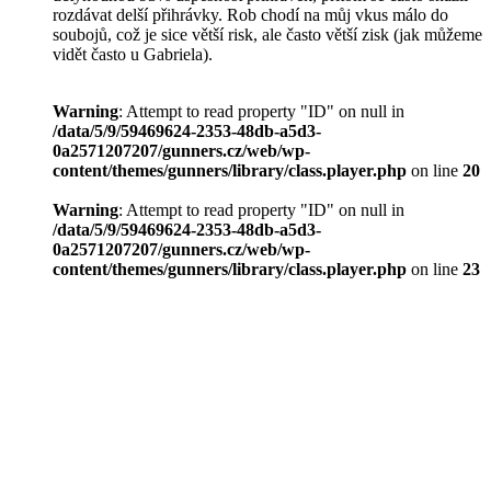
rozdávat delší přihrávky. Rob chodí na můj vkus málo do
soubojů, což je sice větší risk, ale často větší zisk (jak můžeme
vidět často u Gabriela).
Warning
: Attempt to read property "ID" on null in
/data/5/9/59469624-2353-48db-a5d3-
0a2571207207/gunners.cz/web/wp-
content/themes/gunners/library/class.player.php
on line
20
Warning
: Attempt to read property "ID" on null in
/data/5/9/59469624-2353-48db-a5d3-
0a2571207207/gunners.cz/web/wp-
content/themes/gunners/library/class.player.php
on line
23