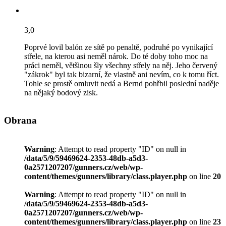
3,0
Poprvé lovil balón ze sítě po penaltě, podruhé po vynikající
střele, na kterou asi neměl nárok. Do té doby toho moc na
práci neměl, většinou šly všechny střely na něj. Jeho červený
"zákrok" byl tak bizarní, že vlastně ani nevím, co k tomu říct.
Tohle se prostě omluvit nedá a Bernd pohřbil poslední naděje
na nějaký bodový zisk.
Obrana
Warning
: Attempt to read property "ID" on null in
/data/5/9/59469624-2353-48db-a5d3-
0a2571207207/gunners.cz/web/wp-
content/themes/gunners/library/class.player.php
on line
20
Warning
: Attempt to read property "ID" on null in
/data/5/9/59469624-2353-48db-a5d3-
0a2571207207/gunners.cz/web/wp-
content/themes/gunners/library/class.player.php
on line
23