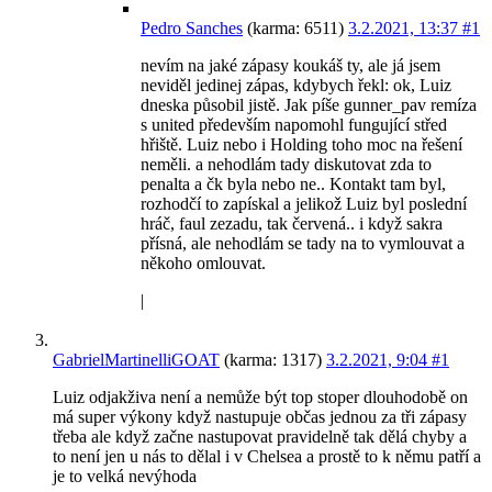
Pedro Sanches
(karma: 6511)
3.2.2021, 13:37
#1
nevím na jaké zápasy koukáš ty, ale já jsem
neviděl jedinej zápas, kdybych řekl: ok, Luiz
dneska působil jistě. Jak píše gunner_pav remíza
s united především napomohl fungující střed
hřiště. Luiz nebo i Holding toho moc na řešení
neměli. a nehodlám tady diskutovat zda to
penalta a čk byla nebo ne.. Kontakt tam byl,
rozhodčí to zapískal a jelikož Luiz byl poslední
hráč, faul zezadu, tak červená.. i když sakra
přísná, ale nehodlám se tady na to vymlouvat a
někoho omlouvat.
|
GabrielMartinelliGOAT
(karma: 1317)
3.2.2021, 9:04
#1
Luiz odjakživa není a nemůže být top stoper dlouhodobě on
má super výkony když nastupuje občas jednou za tři zápasy
třeba ale když začne nastupovat pravidelně tak dělá chyby a
to není jen u nás to dělal i v Chelsea a prostě to k němu patří a
je to velká nevýhoda