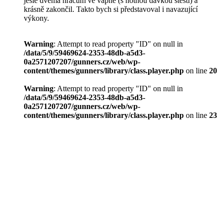
jesle dvěma hráčům ve vápně (s notnou dávkou štěstí) a
krásně zakončil. Takto bych si představoval i navazující
výkony.
Warning
: Attempt to read property "ID" on null in
/data/5/9/59469624-2353-48db-a5d3-
0a2571207207/gunners.cz/web/wp-
content/themes/gunners/library/class.player.php
on line
20
Warning
: Attempt to read property "ID" on null in
/data/5/9/59469624-2353-48db-a5d3-
0a2571207207/gunners.cz/web/wp-
content/themes/gunners/library/class.player.php
on line
23