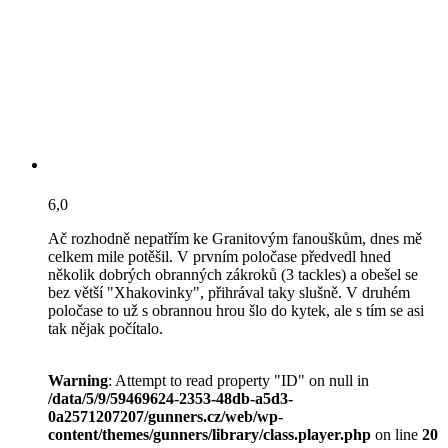
6,0
Ač rozhodně nepatřím ke Granitovým fanouškům, dnes mě
celkem mile potěšil. V prvním poločase předvedl hned
několik dobrých obranných zákroků (3 tackles) a obešel se
bez větší "Xhakovinky", přihrával taky slušně. V druhém
poločase to už s obrannou hrou šlo do kytek, ale s tím se asi
tak nějak počítalo.
Warning
: Attempt to read property "ID" on null in
/data/5/9/59469624-2353-48db-a5d3-
0a2571207207/gunners.cz/web/wp-
content/themes/gunners/library/class.player.php
on line
20