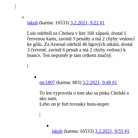
|
jakub
(karma: 16533)
3.2.2021, 9:22
#1
Luiz odehrál za Chelsea v lize 160 zápasů, dostal 1
červenou kartu, zavinil 3 penalty a má 2 chyby vedoucí
ke gólu. Za Arsenal odehrál 46 ligových utkání, dostal
3 červené, zavinil 6 penalt a má 2 chyby vedoucí k
brance. Ten nepoměr je tam celkem značný.
|
mc1897
(karma: 883)
3.2.2021, 9:48
#1
To len vypoveda o tom ako sa piska Chelski a
ako nam.
Lebo on je furt rovnaky hura-stoper.
|
jakub
(karma: 16533)
3.2.2021, 9:55
#1