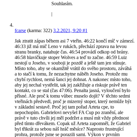
Souhlasím.
|
fcarse
(karma: 322)
3.2.2021, 9:20
#1
Jak ztratit zápas během asi 7 vteřin. 46:22 končí míč v zámezí.
46:33 již má mič Leno v rukách, přechází zprava na levou
stranu branky, natahuje čas. 46:54 provádí odkop od brány.
46:58 hlavičkuje stoper Wolves a teď to začne. 46:59 Luiz
nestojí u Joseho, v souboji je pozdě a ještě tam jen stínuje.
Místo toho, aby se okamžitě vrátil do svého prostoru, záváhá
a to stačí k tomu, že nezachytne náběh Joseho. Protože mu
chybí rychlost, nemá šanci jej dohnat. A nakonec místo toho,
aby jej nechal vystřelit, tak jej zakřižuje a riskuje právě ten
kontakt, co se stal (čas 47:06). Penalta jasná, vyloučení bylo
přísné. Ale proč k tomu vůbec muselo dojít? V těchto sedmi
vteřinách předvedl, proč je mizerný stoper, který nemůže být
v základní sestavě. Proč jej tam pořad Arteta cpe, to
nepochopím. Gabrielovi nevyšel FA Cup po zranění, ale
právě v tuto chvíli jej měl podržet a musí mít vždy přednost
před tímto dřevákem. Copak už Arteta zapomněl, že Gabriel
byl třikrát za sebou náš hráč měsíce? Naprosto frustrující
prohra, protože jsme se porazili sami. Výkon v prvním