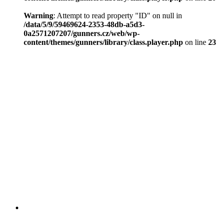
Warning
: Attempt to read property "ID" on null in
/data/5/9/59469624-2353-48db-a5d3-
0a2571207207/gunners.cz/web/wp-
content/themes/gunners/library/class.player.php
on line
23