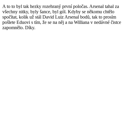
A to to byl tak hezky rozehraný první poločas. Arsenal tahal za
všechny nitky, byly šance, byl gól. Kdyby se někomu chtělo
spočítat, kolik už stál David Luiz Arsenal bodů, tak to prosím
pošlete Eduovi s tím, že se na něj a na Williana v nedávné čistce
zapomnělo. Díky.