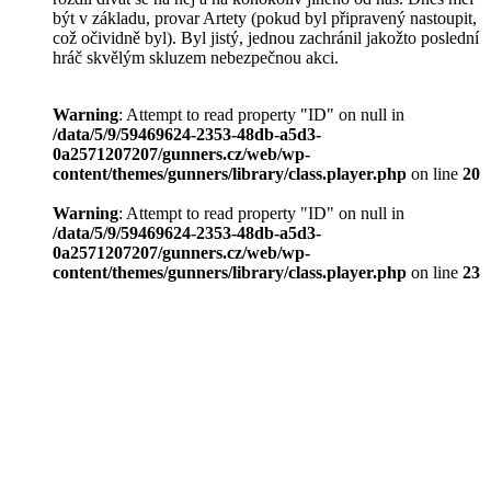
být v základu, provar Artety (pokud byl připravený nastoupit,
což očividně byl). Byl jistý, jednou zachránil jakožto poslední
hráč skvělým skluzem nebezpečnou akci.
Warning
: Attempt to read property "ID" on null in
/data/5/9/59469624-2353-48db-a5d3-
0a2571207207/gunners.cz/web/wp-
content/themes/gunners/library/class.player.php
on line
20
Warning
: Attempt to read property "ID" on null in
/data/5/9/59469624-2353-48db-a5d3-
0a2571207207/gunners.cz/web/wp-
content/themes/gunners/library/class.player.php
on line
23