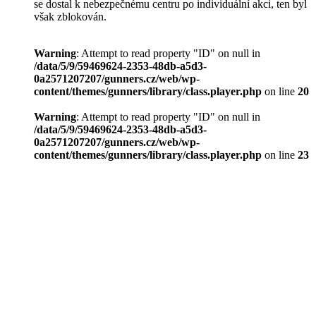
se dostal k nebezpečnému centru po individuální akci, ten byl
však zblokován.
Warning
: Attempt to read property "ID" on null in
/data/5/9/59469624-2353-48db-a5d3-
0a2571207207/gunners.cz/web/wp-
content/themes/gunners/library/class.player.php
on line
20
Warning
: Attempt to read property "ID" on null in
/data/5/9/59469624-2353-48db-a5d3-
0a2571207207/gunners.cz/web/wp-
content/themes/gunners/library/class.player.php
on line
23