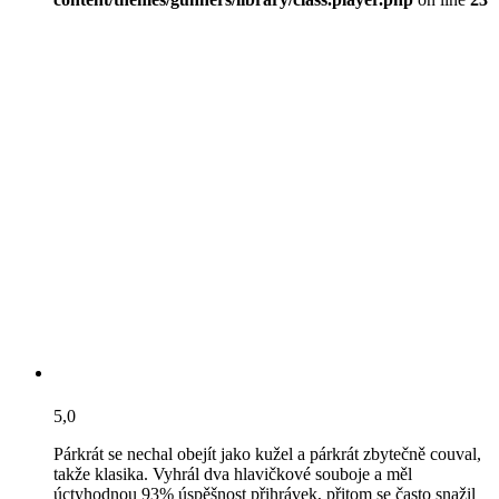
5,0
Párkrát se nechal obejít jako kužel a párkrát zbytečně couval,
takže klasika. Vyhrál dva hlavičkové souboje a měl
úctyhodnou 93% úspěšnost přihrávek, přitom se často snažil