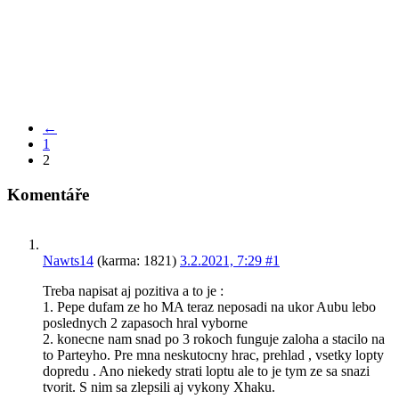
←
1
2
Komentáře
Nawts14
(karma: 1821)
3.2.2021, 7:29
#1
Treba napisat aj pozitiva a to je :
1. Pepe dufam ze ho MA teraz neposadi na ukor Aubu lebo
poslednych 2 zapasoch hral vyborne
2. konecne nam snad po 3 rokoch funguje zaloha a stacilo na
to Parteyho. Pre mna neskutocny hrac, prehlad , vsetky lopty
dopredu . Ano niekedy strati loptu ale to je tym ze sa snazi
tvorit. S nim sa zlepsili aj vykony Xhaku.