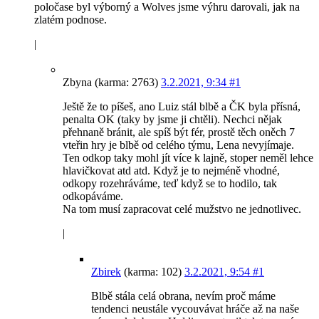
poločase byl výborný a Wolves jsme výhru darovali, jak na
zlatém podnose.
|
Zbyna (karma: 2763)
3.2.2021, 9:34
#1
Ještě že to píšeš, ano Luiz stál blbě a ČK byla přísná,
penalta OK (taky by jsme ji chtěli). Nechci nějak
přehnaně bránit, ale spíš být fér, prostě těch oněch 7
vteřin hry je blbě od celého týmu, Lena nevyjímaje.
Ten odkop taky mohl jít více k lajně, stoper neměl lehce
hlavičkovat atd atd. Když je to nejméně vhodné,
odkopy rozehráváme, teď když se to hodilo, tak
odkopáváme.
Na tom musí zapracovat celé mužstvo ne jednotlivec.
|
Zbirek
(karma: 102)
3.2.2021, 9:54
#1
Blbě stála celá obrana, nevím proč máme
tendenci neustále vycouvávat hráče až na naše