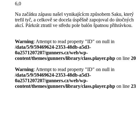
6,0
Na začátku zápasu našel vynikajícícm způsobem Saku, který
trefil tyč, a celkově se docela úspěšně zapojoval do útočných
akcí. Párkrát ztratil ve středu pole balón špatnou přihrávkou.
Warning
: Attempt to read property "ID" on null in
/data/5/9/59469624-2353-48db-a5d3-
0a2571207207/gunners.cz/web/wp-
content/themes/gunners/library/class.player.php
on line
20
Warning
: Attempt to read property "ID" on null in
/data/5/9/59469624-2353-48db-a5d3-
0a2571207207/gunners.cz/web/wp-
content/themes/gunners/library/class.player.php
on line
23