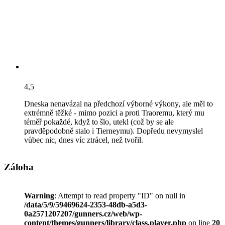
4,5
Dneska nenavázal na předchozí výborné výkony, ale měl to
extrémně těžké - mimo pozici a proti Traoremu, který mu
téměř pokaždé, když to šlo, utekl (což by se ale
pravděpodobně stalo i Tierneymu). Dopředu nevymyslel
vůbec nic, dnes víc ztrácel, než tvořil.
Záloha
Warning
: Attempt to read property "ID" on null in
/data/5/9/59469624-2353-48db-a5d3-
0a2571207207/gunners.cz/web/wp-
content/themes/gunners/library/class.player.php
on line
20