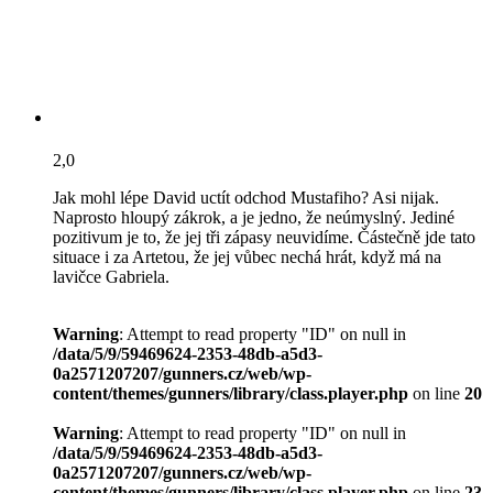
2,0
Jak mohl lépe David uctít odchod Mustafiho? Asi nijak.
Naprosto hloupý zákrok, a je jedno, že neúmyslný. Jediné
pozitivum je to, že jej tři zápasy neuvidíme. Částečně jde tato
situace i za Artetou, že jej vůbec nechá hrát, když má na
lavičce Gabriela.
Warning
: Attempt to read property "ID" on null in
/data/5/9/59469624-2353-48db-a5d3-
0a2571207207/gunners.cz/web/wp-
content/themes/gunners/library/class.player.php
on line
20
Warning
: Attempt to read property "ID" on null in
/data/5/9/59469624-2353-48db-a5d3-
0a2571207207/gunners.cz/web/wp-
content/themes/gunners/library/class.player.php
on line
23