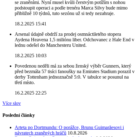
se zraněními. Nyní musel kvůli čerstvým potížím s nohou
podstoupit operaci a podle trenéra Marca Silvy bude mimo
přibližně 10 týdnů, tuto sezónu už si tedy nezahraje.
18.2.2025 15:41
Arsenal údajně obdrží za prodej osmnáctiletého stopera
Aydena Heavena 1,5 miliónu liber. Odchovanec z Hale End v
lednu odešel do Manchesteru United.
18.2.2025 10:03
Povedenou neděli má za sebou ženský výběr Gunners, který
před bezmála 57 tisíci fanoušky na Emirates Stadium porazil v
derby Tottenham jednoznačně 5:0. V tabulce se posunul na
třetí místo.
16.2.2025 22:25
Více slov
Poslední články
Arteta po Dortmundu: O porážce, Brunu Guimarãesovi i
návratech zraněných hráčů
10.8.2026