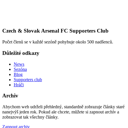
Czech & Slovak Arsenal FC Supporters Club
Počet členů se v každé sezóně pohybuje okolo 500 nadšenců.
Důležité odkazy
News
Sezóna
Blog
Supporters club
Hráči
Archiv
Abychom web udrželi přehledný, standardně zobrazuje články staré
nanejvýš jeden rok. Pokud ale chcete, můžete si zapnout archív a
zobrazovat tak všechny články.
Zapnout archiv