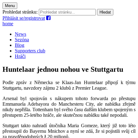
Menu
Prohledat stránku:
Přihlásit se/registrovat
home
News
Sezóna
Blog
Supporters club
Hráči
Huntelaar jednou nohou ve Stuttgartu
Podle zpráv z Německa se Klaas-Jan Huntelaar připojí k týmu
Stuttgartu, navzdory zájmu 2 klubů z Premier League.
Arsenal byl spojován s nákupem tohoto forwarda po přestupu
Emmanuela Adebayora do Manchesteru City, ale nabídka zřejmě
nikdy nepřišla. Tottenham byl svého času dalším klubem spojeným s
přestupem 25-letého hráče, ale skutečnou nabídku také nepodali.
Stuttgart takto nahradí útočníka Maria Gomeze, který již toto léto
přestoupil do Bayernu Mnichov a nyní se zdá, že si pojistili svůj cíl
za pravděpodobných
Ł20 milionů.