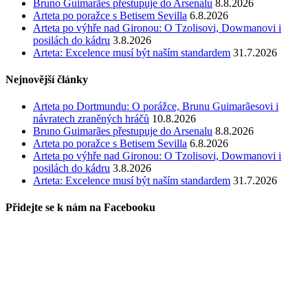
Bruno Guimarães přestupuje do Arsenalu
8.8.2026
Arteta po poražce s Betisem Sevilla
6.8.2026
Arteta po výhře nad Gironou: O Tzolisovi, Dowmanovi i
posilách do kádru
3.8.2026
Arteta: Excelence musí být naším standardem
31.7.2026
Nejnovější články
Arteta po Dortmundu: O porážce, Brunu Guimarãesovi i
návratech zraněných hráčů
10.8.2026
Bruno Guimarães přestupuje do Arsenalu
8.8.2026
Arteta po poražce s Betisem Sevilla
6.8.2026
Arteta po výhře nad Gironou: O Tzolisovi, Dowmanovi i
posilách do kádru
3.8.2026
Arteta: Excelence musí být naším standardem
31.7.2026
Přidejte se k nám na Facebooku