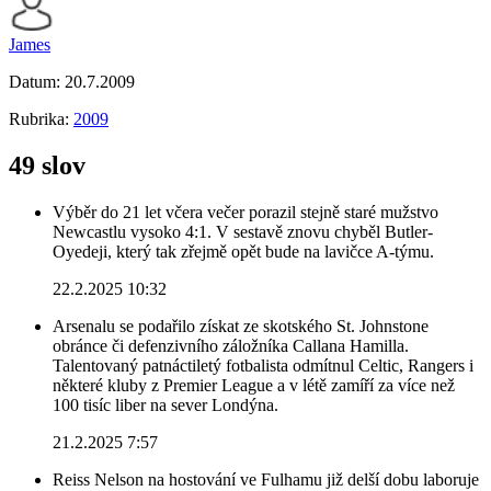
James
Datum:
20.7.2009
Rubrika:
2009
49 slov
Výběr do 21 let včera večer porazil stejně staré mužstvo
Newcastlu vysoko 4:1. V sestavě znovu chyběl Butler-
Oyedeji, který tak zřejmě opět bude na lavičce A-týmu.
22.2.2025 10:32
Arsenalu se podařilo získat ze skotského St. Johnstone
obránce či defenzivního záložníka Callana Hamilla.
Talentovaný patnáctiletý fotbalista odmítnul Celtic, Rangers i
některé kluby z Premier League a v létě zamíří za více než
100 tisíc liber na sever Londýna.
21.2.2025 7:57
Reiss Nelson na hostování ve Fulhamu již delší dobu laboruje