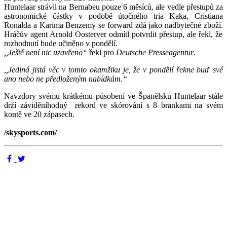
Huntelaar strávil na Bernabeu pouze 6 měsíců, ale vedle přestupů za
astronomické částky v podobě útočného tria Kaka, Cristiana
Ronalda a Karima Benzemy se forward zdá jako nadbytečné zboží.
Hráčův agent Arnold Oosterver odmítl potvrdit přestup, ale řekl, že
rozhodnutí bude učiněno v pondělí.
,,Ještě není nic uzavřeno“
řekl pro
Deutsche Presseagentur
.
,,Jediná jistá věc v tomto okamžiku je, že v pondělí řekne buď své
ano nebo ne předloženým nabídkám.“
Navzdory svému krátkému působení ve Španělsku Huntelaar stále
drží záviděníhodný rekord ve skórování s 8 brankami na svém
kontě ve 20 zápasech.
/skysports.com/