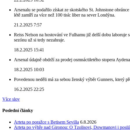
Arsenalu se podařilo získat ze skotského St. Johnstone obránce 
létě zamíří za více než 100 tisíc liber na sever Londýna.
21.2.2025 7:57
Reiss Nelson na hostování ve Fulhamu již delší dobu laboruje 
sezónu už si tedy nezahraje.
18.2.2025 15:41
Arsenal údajně obdrží za prodej osmnáctiletého stopera Ayden
18.2.2025 10:03
Povedenou neděli má za sebou ženský výběr Gunners, který před
16.2.2025 22:25
Více slov
Poslední články
Arteta po poražce s Betisem Sevilla
6.8.2026
Arteta po výhře nad Gironou: O Tzolisovi, Dowmanovi i posil