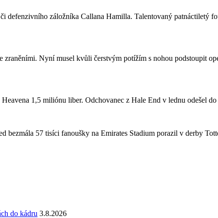
či defenzivního záložníka Callana Hamilla. Talentovaný patnáctiletý fo
se zraněními. Nyní musel kvůli čerstvým potížím s nohou podstoupit ope
a Heavena 1,5 miliónu liber. Odchovanec z Hale End v lednu odešel d
 bezmála 57 tisíci fanoušky na Emirates Stadium porazil v derby Totte
ách do kádru
3.8.2026