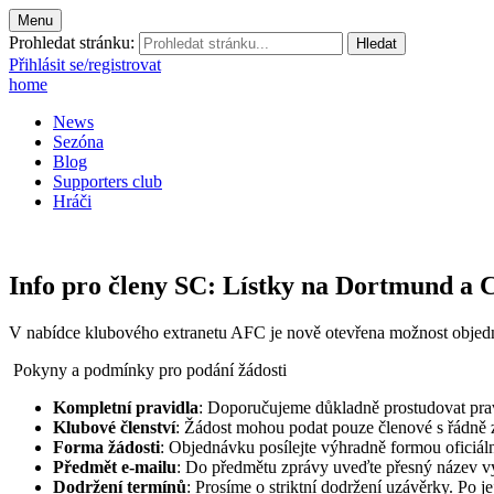
Menu
Prohledat stránku:
Přihlásit se/registrovat
home
News
Sezóna
Blog
Supporters club
Hráči
Info pro členy SC: Lístky na Dortmund a
V nabídce klubového extranetu AFC je nově otevřena možnost objedn
Pokyny a podmínky pro podání žádosti
Kompletní pravidla
: Doporučujeme důkladně prostudovat pravi
Klubové členství
: Žádost mohou podat pouze členové s řádně 
Forma žádosti
: Objednávku posílejte výhradně formou oficiál
Předmět e-mailu
: Do předmětu zprávy uveďte přesný název v
Dodržení termínů
: Prosíme o striktní dodržení uzávěrky. Po j