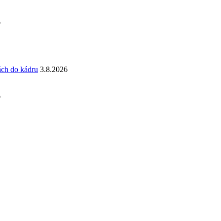
6
ách do kádru
3.8.2026
6