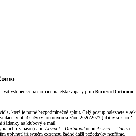
 Como
ávat vstupenky na domácí přátelské zápasy proti
Borussii Dortmund
dla, která je nutné bezpodmínečně splnit. Celý postup naleznete v se
zaplacenými příspěvky pro novou sezónu 2026/2027 (platby se spouští 
ní žádanky na klubový e-mail.
ybraného zápasu (např.
Arsenal – Dortmund
nebo
Arsenal – Como
).
ejím uplynutí již systém extranetu žádné další požadavky nepřijme.