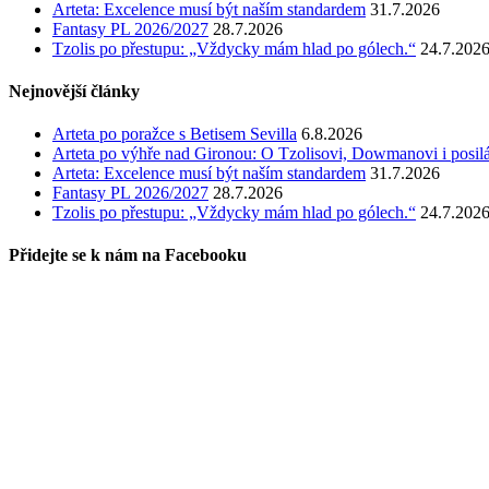
Arteta: Excelence musí být naším standardem
31.7.2026
Fantasy PL 2026/2027
28.7.2026
Tzolis po přestupu: „Vždycky mám hlad po gólech.“
24.7.202
Nejnovější články
Arteta po poražce s Betisem Sevilla
6.8.2026
Arteta po výhře nad Gironou: O Tzolisovi, Dowmanovi i posil
Arteta: Excelence musí být naším standardem
31.7.2026
Fantasy PL 2026/2027
28.7.2026
Tzolis po přestupu: „Vždycky mám hlad po gólech.“
24.7.202
Přidejte se k nám na Facebooku