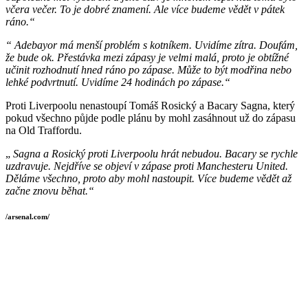
včera večer. To je dobré znamení. Ale více budeme vědět v pátek
ráno.“
“ Adebayor má menší problém s kotníkem. Uvidíme zítra. Doufám,
že bude ok. Přestávka mezi zápasy je velmi malá, proto je obtížné
učinit rozhodnutí hned ráno po zápase. Může to být modřina nebo
lehké podvrtnutí. Uvidíme 24 hodinách po zápase.“
Proti Liverpoolu nenastoupí Tomáš Rosický a Bacary Sagna, který
pokud všechno půjde podle plánu by mohl zasáhnout už do zápasu
na Old Traffordu.
„
Sagna a Rosický proti Liverpoolu hrát nebudou. Bacary se rychle
uzdravuje. Nejdříve se objeví v zápase proti Manchesteru United.
Děláme všechno, proto aby mohl nastoupit. Více budeme vědět až
začne znovu běhat.“
/arsenal.com/