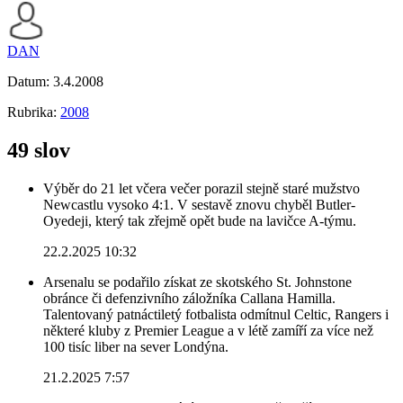
DAN
Datum:
3.4.2008
Rubrika:
2008
49 slov
Výběr do 21 let včera večer porazil stejně staré mužstvo
Newcastlu vysoko 4:1. V sestavě znovu chyběl Butler-
Oyedeji, který tak zřejmě opět bude na lavičce A-týmu.
22.2.2025 10:32
Arsenalu se podařilo získat ze skotského St. Johnstone
obránce či defenzivního záložníka Callana Hamilla.
Talentovaný patnáctiletý fotbalista odmítnul Celtic, Rangers i
některé kluby z Premier League a v létě zamíří za více než
100 tisíc liber na sever Londýna.
21.2.2025 7:57