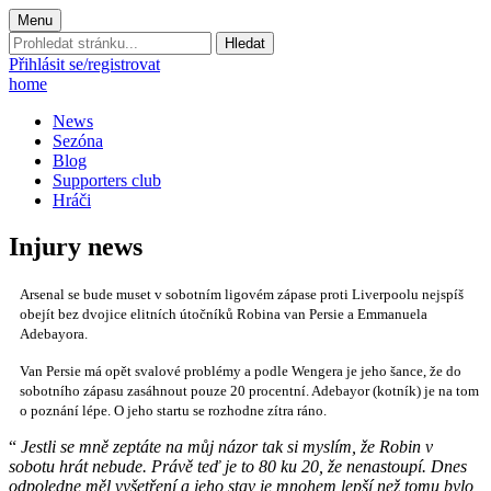
Menu
Prohledat
stránku:
Přihlásit se/registrovat
home
News
Sezóna
Blog
Supporters club
Hráči
Injury news
Arsenal se bude muset v sobotním ligovém zápase proti Liverpoolu nejspíš
obejít bez dvojice elitních útočníků Robina van Persie a Emmanuela
Adebayora.
Van Persie má opět svalové problémy a podle Wengera je jeho šance, že do
sobotního zápasu zasáhnout pouze 20 procentní. Adebayor (kotník) je na tom
o poznání lépe. O jeho startu se rozhodne zítra ráno.
“
Jestli se mně zeptáte na můj názor tak si myslím, že Robin v
sobotu hrát nebude. Právě teď je to 80 ku 20, že nenastoupí. Dnes
odpoledne měl vyšetření a jeho stav je mnohem lepší než tomu bylo