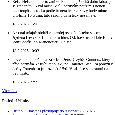
Reiss Nelson na hostování ve Fulhamu již delší dobu laboruje
se zraněními. Nyní musel kvůli čerstvým potížím s nohou
podstoupit operaci a podle trenéra Marca Silvy bude mimo
přibližně 10 týdnů, tuto sezónu už si tedy nezahraje.
18.2.2025 15:41
Arsenal údajně obdrží za prodej osmnáctiletého stopera
Aydena Heavena 1,5 miliónu liber. Odchovanec z Hale End v
lednu odešel do Manchesteru United.
18.2.2025 10:03
Povedenou neděli má za sebou ženský výběr Gunners, který
před bezmála 57 tisíci fanoušky na Emirates Stadium porazil v
derby Tottenham jednoznačně 5:0. V tabulce se posunul na
třetí místo.
16.2.2025 22:25
Více slov
Poslední články
Bruno Guimarães přestupuje do Arsenalu
8.8.2026