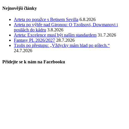
Nejnovější články
Arteta po poražce s Betisem Sevilla
6.8.2026
Arteta po výhře nad Gironou: O Tzolisovi, Dowmanovi i
posilách do kádru
3.8.2026
Arteta: Excelence musí být naším standardem
31.7.2026
Fantasy PL 2026/2027
28.7.2026
Tzolis po přestupu: „Vždycky mám hlad po gólech.“
24.7.2026
Přidejte se k nám na Facebooku