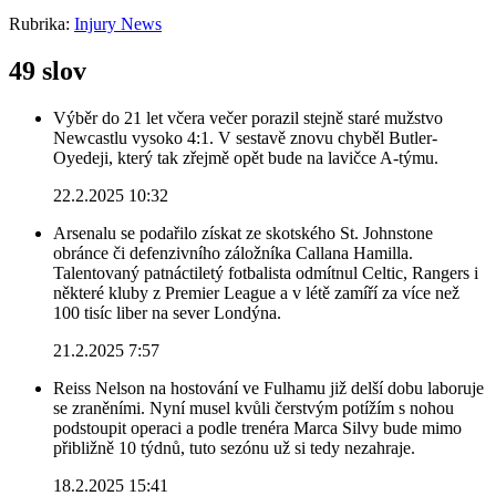
Rubrika:
Injury News
49 slov
Výběr do 21 let včera večer porazil stejně staré mužstvo
Newcastlu vysoko 4:1. V sestavě znovu chyběl Butler-
Oyedeji, který tak zřejmě opět bude na lavičce A-týmu.
22.2.2025 10:32
Arsenalu se podařilo získat ze skotského St. Johnstone
obránce či defenzivního záložníka Callana Hamilla.
Talentovaný patnáctiletý fotbalista odmítnul Celtic, Rangers i
některé kluby z Premier League a v létě zamíří za více než
100 tisíc liber na sever Londýna.
21.2.2025 7:57
Reiss Nelson na hostování ve Fulhamu již delší dobu laboruje
se zraněními. Nyní musel kvůli čerstvým potížím s nohou
podstoupit operaci a podle trenéra Marca Silvy bude mimo
přibližně 10 týdnů, tuto sezónu už si tedy nezahraje.
18.2.2025 15:41