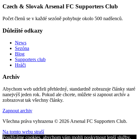
Czech & Slovak Arsenal FC Supporters Club
Počet členů se v každé sezóně pohybuje okolo 500 nadšenců.
Důležité odkazy
News
Sezóna
Blog
Supporters club
Hráči
Archiv
Abychom web udrželi přehledný, standardně zobrazuje články staré
nanejvýš jeden rok. Pokud ale chcete, můžete si zapnout archív a
zobrazovat tak všechny články.
Zapnout archiv
Všechna práva vyhrazena © 2026 Arsenal FC Supporters Club.
Na tomto webu straší
Používáme cookies, abychom vám mohli poskytnout lepší služby.