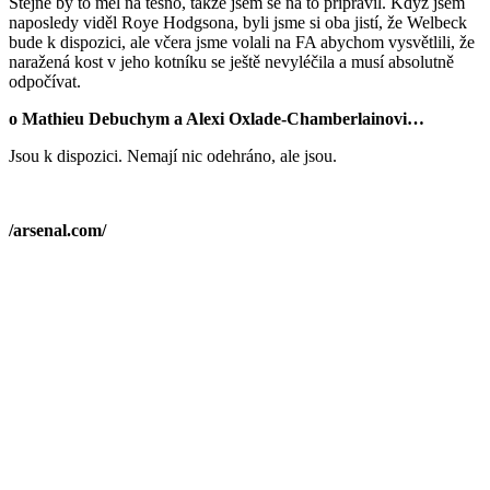
Stejně by to měl na těsno, takže jsem se na to připravil. Když jsem
naposledy viděl Roye Hodgsona, byli jsme si oba jistí, že Welbeck
bude k dispozici, ale včera jsme volali na FA abychom vysvětlili, že
naražená kost v jeho kotníku se ještě nevyléčila a musí absolutně
odpočívat.
o Mathieu Debuchym a Alexi Oxlade-Chamberlainovi…
Jsou k dispozici. Nemají nic odehráno, ale jsou.
/arsenal.com/