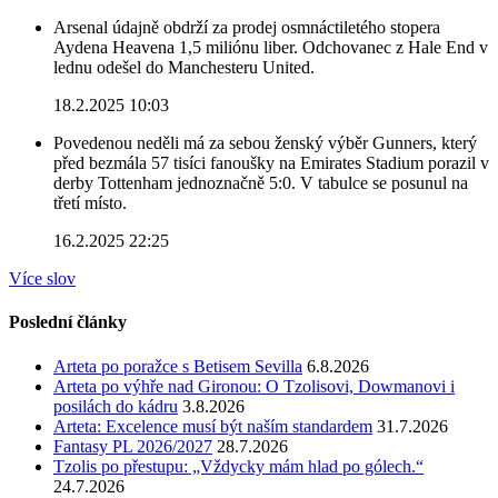
Arsenal údajně obdrží za prodej osmnáctiletého stopera
Aydena Heavena 1,5 miliónu liber. Odchovanec z Hale End v
lednu odešel do Manchesteru United.
18.2.2025 10:03
Povedenou neděli má za sebou ženský výběr Gunners, který
před bezmála 57 tisíci fanoušky na Emirates Stadium porazil v
derby Tottenham jednoznačně 5:0. V tabulce se posunul na
třetí místo.
16.2.2025 22:25
Více slov
Poslední články
Arteta po poražce s Betisem Sevilla
6.8.2026
Arteta po výhře nad Gironou: O Tzolisovi, Dowmanovi i
posilách do kádru
3.8.2026
Arteta: Excelence musí být naším standardem
31.7.2026
Fantasy PL 2026/2027
28.7.2026
Tzolis po přestupu: „Vždycky mám hlad po gólech.“
24.7.2026